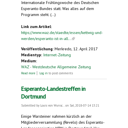
Internationale Frühlingswoche des Deutschen
Esperanto-Bundes statt. Was alles auf dem
Programm steht. (...)
Link zum Artikel:
https://www.waz.de/staedte/essen/kettwig-und-
werden/esperanto-ist-in-all...
(link is external)
Veröffentlichung:
Merkredo, 12. April 2017
Medientyp:
Internet-Zeitung
Medium:
WAZ - Westdeutsche Allgemeine Zeitung
about Esperanto ist in aller Munde im Kettwiger
Read more
Log in
to post comments
Jugendhaus
Esperanto-Landestreffen in
Dortmund
Submitted by
Louis von Wunsc...
on Sat, 2018-07-14 13:21
Einige Warsteiner nahmen kürzlich an der
Mitgliederversammlung (Revelo) des Esperanto-