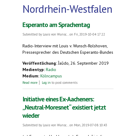
Nordrhein-Westfalen
Esperanto am Sprachentag
Submitted by
Louis von Wunsc...
on Fri, 2019-10-04 17:22
Radio-Interview mit Louis v. Wunsch-Rolshoven,
Pressesprecher des Deutschen Esperanto-Bundes
Veröffentlichung:
Ĵaŭdo, 26. September 2019
Medientyp:
Radio
Medium:
Kölncampus
about Esperanto am Sprachentag
Read more
Log in
to post comments
Initiative eines Ex-Aacheners:
„Neutral-Moresnet“ existiert jetzt
wieder
Submitted by
Louis von Wunsc...
on Mon, 2019-07-08 10:43