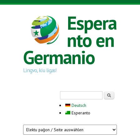
Skip to main content
Espera
nto en
Germanio
Lingvo, kiu ligas!
Search form
Serĉi
Deutsch
Esperanto