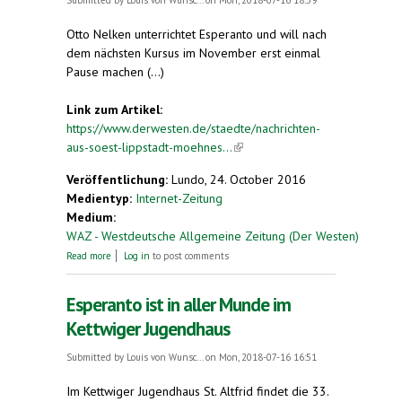
Submitted by
Louis von Wunsc...
on Mon, 2018-07-16 18:59
Otto Nelken unterrichtet Esperanto und will nach
dem nächsten Kursus im November erst einmal
Pause machen (...)
Link zum Artikel:
https://www.derwesten.de/staedte/nachrichten-
aus-soest-lippstadt-moehnes...
(link is external)
Veröffentlichung:
Lundo, 24. October 2016
Medientyp:
Internet-Zeitung
Medium:
WAZ - Westdeutsche Allgemeine Zeitung (Der Westen)
about Dem Bedeutungsverlust entgegentreten
Read more
Log in
to post comments
Esperanto ist in aller Munde im
Kettwiger Jugendhaus
Submitted by
Louis von Wunsc...
on Mon, 2018-07-16 16:51
Im Kettwiger Jugendhaus St. Altfrid findet die 33.