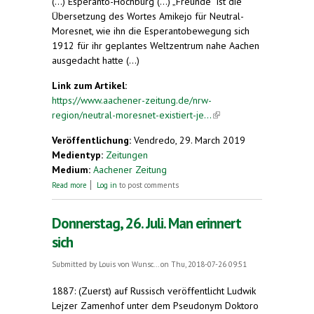
(...) Esperanto-Hochburg (...) „Freunde“ ist die
Übersetzung des Wortes Amikejo für Neutral-
Moresnet, wie ihn die Esperantobewegung sich
1912 für ihr geplantes Weltzentrum nahe Aachen
ausgedacht hatte (...)
Link zum Artikel:
https://www.aachener-zeitung.de/nrw-
region/neutral-moresnet-existiert-je...
(link is
external)
Veröffentlichung:
Vendredo, 29. March 2019
Medientyp:
Zeitungen
Medium:
Aachener Zeitung
about Initiative eines Ex-Aacheners: „Neutral-
Read more
Log in
to post comments
Moresnet“ existiert jetzt wieder
Donnerstag, 26. Juli. Man erinnert
sich
Submitted by
Louis von Wunsc...
on Thu, 2018-07-26 09:51
1887: (Zuerst) auf Russisch veröffentlicht Ludwik
Lejzer Zamenhof unter dem Pseudonym Doktoro