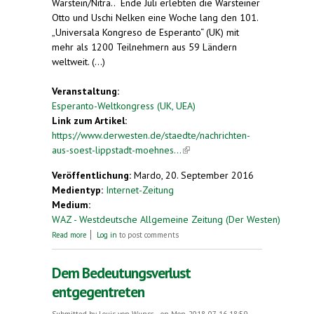
Warstein/Nitra.. Ende Juli erlebten die Warsteiner
Otto und Uschi Nelken eine Woche lang den 101.
„Universala Kongreso de Esperanto“ (UK) mit
mehr als 1200 Teilnehmern aus 59 Ländern
weltweit. (...)
Veranstaltung:
Esperanto-Weltkongress (UK, UEA)
Link zum Artikel:
https://www.derwesten.de/staedte/nachrichten-
aus-soest-lippstadt-moehnes...
(link is external)
Veröffentlichung:
Mardo, 20. September 2016
Medientyp:
Internet-Zeitung
Medium:
WAZ - Westdeutsche Allgemeine Zeitung (Der Westen)
about Warsteiner Ehepaar besucht den Esperanto-
Read more
Log in
to post comments
Weltkongress
Dem Bedeutungsverlust
entgegentreten