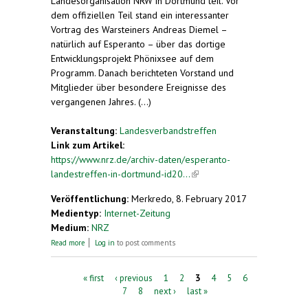
Landesorganisation NRW in Dortmund teil. Vor
dem offiziellen Teil stand ein interessanter
Vortrag des Warsteiners Andreas Diemel –
natürlich auf Esperanto – über das dortige
Entwicklungsprojekt Phönixsee auf dem
Programm. Danach berichteten Vorstand und
Mitglieder über besondere Ereignisse des
vergangenen Jahres. (...)
Veranstaltung:
Landesverbandstreffen
Link zum Artikel:
https://www.nrz.de/archiv-daten/esperanto-
landestreffen-in-dortmund-id20...
(link is external)
Veröffentlichung:
Merkredo, 8. February 2017
Medientyp:
Internet-Zeitung
Medium:
NRZ
about Esperanto-Landestreffen in Dortmund
Read more
Log in
to post comments
Pages
« first
‹ previous
1
2
3
4
5
6
7
8
next ›
last »