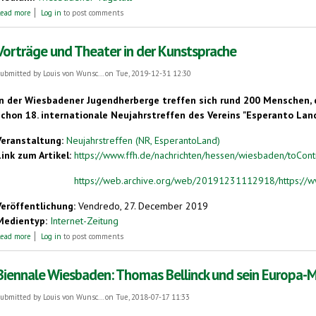
about 200 beim Internationalen Esperanto-Neujahrstreffen in Wiesbaden
ead more
Log in
to post comments
Vorträge und Theater in der Kunstsprache
ubmitted by
Louis von Wunsc...
on Tue, 2019-12-31 12:30
In der Wiesbadener Jugendherberge treffen sich rund 200 Menschen, 
schon 18. internationale Neujahrstreffen des Vereins "Esperanto Land".
Veranstaltung:
Neujahrstreffen (NR, EsperantoLand)
Link zum Artikel:
https://www.ffh.de/nachrichten/hessen/wiesbaden/toContro
https://web.archive.org/web/20191231112918/https://www
Veröffentlichung:
Vendredo, 27. December 2019
Medientyp:
Internet-Zeitung
about Vorträge und Theater in der Kunstsprache
ead more
Log in
to post comments
Biennale Wiesbaden: Thomas Bellinck und sein Europa-
ubmitted by
Louis von Wunsc...
on Tue, 2018-07-17 11:33