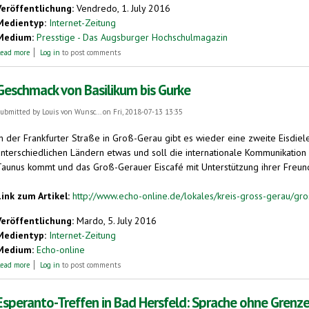
Veröffentlichung:
Vendredo, 1. July 2016
Medientyp:
Internet-Zeitung
Medium:
Presstige - Das Augsburger Hochschulmagazin
about Esperanto – eine Sprache für Europa?
ead more
Log in
to post comments
Geschmack von Basilikum bis Gurke
ubmitted by
Louis von Wunsc...
on Fri, 2018-07-13 13:35
In der Frankfurter Straße in Groß-Gerau gibt es wieder eine zweite Eisdie
unterschiedlichen Ländern etwas und soll die internationale Kommunikation 
Taunus kommt und das Groß-Gerauer Eiscafé mit Unterstützung ihrer Freundi
Link zum Artikel:
http://www.echo-online.de/lokales/kreis-gross-gerau/gr
Veröffentlichung:
Mardo, 5. July 2016
Medientyp:
Internet-Zeitung
Medium:
Echo-online
about Geschmack von Basilikum bis Gurke
ead more
Log in
to post comments
Esperanto-Treffen in Bad Hersfeld: Sprache ohne Grenz