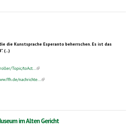
die die Kunstsprache Esperanto beherrschen. Es ist das
 (...)
ller/Topic/toAct...
(link is external)
.ffh.de/nachrichte...
(link is external)
Museum im Alten Gericht