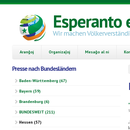
Skip to main content
Esperanto 
Wir machen Völkerverständ
Aranĝoj
Organizaĵoj
Mesaĝo al ni
Ko
Presse nach Bundesländern
Baden-Württemberg (67)
Bayern (39)
Brandenburg (6)
S
BUNDESWEIT (211)
Hessen (57)