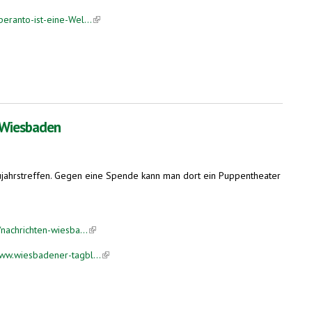
ranto-ist-eine-Wel...
(link is external)
n Wiesbaden
ujahrstreffen. Gegen eine Spende kann man dort ein Puppentheater
nachrichten-wiesba...
(link is external)
ww.wiesbadener-tagbl...
(link is external)