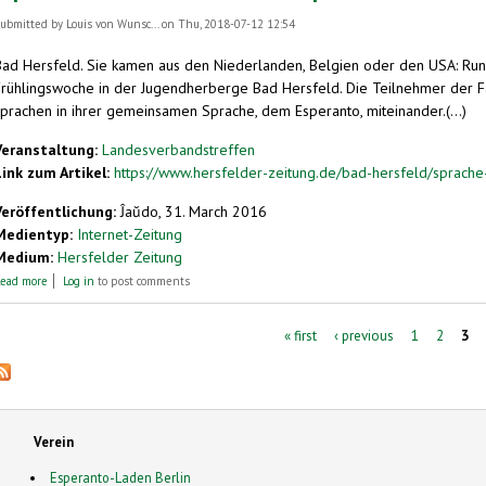
ubmitted by
Louis von Wunsc...
on Thu, 2018-07-12 12:54
Bad Hersfeld. Sie kamen aus den Niederlanden, Belgien oder den USA: Run
Frühlingswoche in der Jugendherberge Bad Hersfeld. Die Teilnehmer der Fa
sprachen in ihrer gemeinsamen Sprache, dem Esperanto, miteinander.(...)
Veranstaltung:
Landesverbandstreffen
Link zum Artikel:
https://www.hersfelder-zeitung.de/bad-hersfeld/sprach
Veröffentlichung:
Ĵaŭdo, 31. March 2016
Medientyp:
Internet-Zeitung
Medium:
Hersfelder Zeitung
about Esperanto-Treffen in Bad Hersfeld: Sprache ohne Grenzen
ead more
Log in
to post comments
Pages
« first
‹ previous
1
2
3
Verein
Esperanto-Laden Berlin