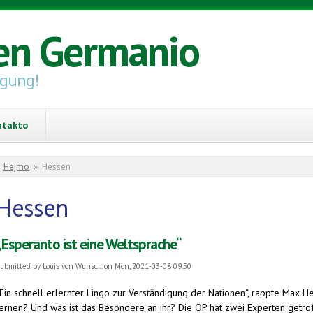
en Germanio
igung!
ntakto
You are here
Hejmo
»
Hessen
Hessen
„Esperanto ist eine Weltsprache“
ubmitted by
Louis von Wunsc...
on Mon, 2021-03-08 09:50
„Ein schnell erlernter Lingo zur Verständigung der Nationen“, rappte Max H
lernen? Und was ist das Besondere an ihr? Die OP hat zwei Experten getroffe