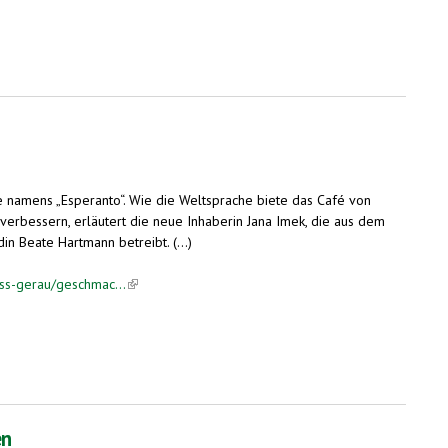
le namens „Esperanto“. Wie die Weltsprache biete das Café von
verbessern, erläutert die neue Inhaberin Jana Imek, die aus dem
n Beate Hartmann betreibt. (...)
oss-gerau/geschmac...
(link is external)
en