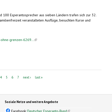
d 100 Esperantosprecher aus sieben Ländern trafen sich zur 32.
milienfreizeit veranstalteten Ausflüge, besuchten Kurse und
e-ohne-grenzen-6269...
(link is external)
4
5
6
7
next ›
last »
Soziale Netze und weitere Angebote
Facebook:
Deutscher Esperanto-Bund
(link is external)