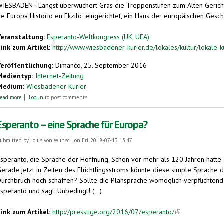
WIESBADEN - Längst überwuchert Gras die Treppenstufen zum Alten Gericht. 
e Europa Historio en Ekzilo“ eingerichtet, ein Haus der europäischen Geschic
Veranstaltung:
Esperanto-Weltkongress (UK, UEA)
Link zum Artikel:
http://www.wiesbadener-kurier.de/lokales/kultur/lokale-ku
Veröffentlichung:
Dimanĉo, 25. September 2016
Medientyp:
Internet-Zeitung
Medium:
Wiesbadener Kurier
about Biennale Wiesbaden: Thomas Bellinck und sein Europa-Museum im Alten Ger
ead more
Log in
to post comments
Esperanto – eine Sprache für Europa?
ubmitted by
Louis von Wunsc...
on Fri, 2018-07-13 13:47
Esperanto, die Sprache der Hoffnung. Schon vor mehr als 120 Jahren hatte
Gerade jetzt in Zeiten des Flüchtlingsstroms könnte diese simple Sprache d
Durchbruch noch schaffen? Sollte die Plansprache womöglich verpflichtend 
speranto und sagt: Unbedingt! (...)
Link zum Artikel:
http://presstige.org/2016/07/esperanto/
(link is external)