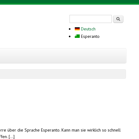
Search form
Serĉi
Deutsch
Esperanto
erre über die Sprache Esperanto. Kann man sie wirklich so schnell
n. [...]