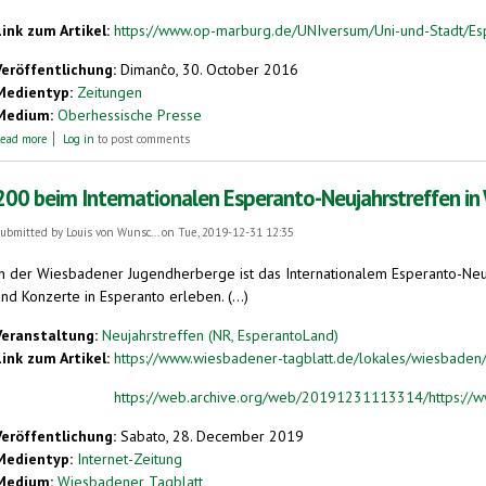
Link zum Artikel:
https://www.op-marburg.de/UNIversum/Uni-und-Stadt/Espe
Veröffentlichung:
Dimanĉo, 30. October 2016
Medientyp:
Zeitungen
Medium:
Oberhessische Presse
about „Esperanto ist eine Weltsprache“
ead more
Log in
to post comments
200 beim Internationalen Esperanto-Neujahrstreffen i
ubmitted by
Louis von Wunsc...
on Tue, 2019-12-31 12:35
In der Wiesbadener Jugendherberge ist das Internationalem Esperanto-Ne
nd Konzerte in Esperanto erleben. (...)
Veranstaltung:
Neujahrstreffen (NR, EsperantoLand)
Link zum Artikel:
https://www.wiesbadener-tagblatt.de/lokales/wiesbaden/
https://web.archive.org/web/20191231113314/https://w
Veröffentlichung:
Sabato, 28. December 2019
Medientyp:
Internet-Zeitung
Medium:
Wiesbadener Tagblatt