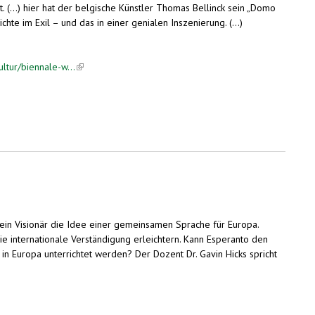
(...) hier hat der belgische Künstler Thomas Bellinck sein „Domo
hte im Exil – und das in einer genialen Inszenierung. (...)
ltur/biennale-w...
(link is external)
icht
 ein Visionär die Idee einer gemeinsamen Sprache für Europa.
ie internationale Verständigung erleichtern. Kann Esperanto den
in Europa unterrichtet werden? Der Dozent Dr. Gavin Hicks spricht