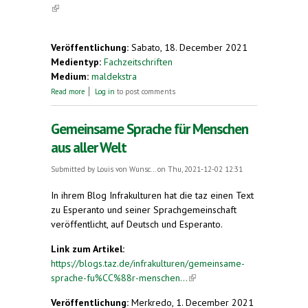
(link is external)
Veröffentlichung:
Sabato, 18. December 2021
Medientyp:
Fachzeitschriften
Medium:
maldekstra
about Eine Sprache für alle
Read more
Log in
to post comments
Gemeinsame Sprache für Menschen
aus aller Welt
Submitted by
Louis von Wunsc...
on Thu, 2021-12-02 12:31
In ihrem Blog Infrakulturen hat die taz einen Text
zu Esperanto und seiner Sprachgemeinschaft
veröffentlicht, auf Deutsch und Esperanto.
Link zum Artikel:
https://blogs.taz.de/infrakulturen/gemeinsame-
sprache-fu%CC%88r-menschen...
(link is external)
Veröffentlichung:
Merkredo, 1. December 2021