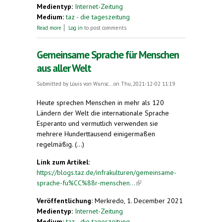
Medientyp:
Internet-Zeitung
Medium:
taz - die tageszeitung
about Gemeinsame Sprache für Menschen aus aller
Read more
Log in
to post comments
Welt
Gemeinsame Sprache für Menschen
aus aller Welt
Submitted by
Louis von Wunsc...
on Thu, 2021-12-02 11:19
Heute sprechen Menschen in mehr als 120
Ländern der Welt die internationale Sprache
Esperanto und vermutlich verwenden sie
mehrere Hunderttausend einigermaßen
regelmäßig. (...)
Link zum Artikel:
https://blogs.taz.de/infrakulturen/gemeinsame-
sprache-fu%CC%88r-menschen...
(link is external)
Veröffentlichung:
Merkredo, 1. December 2021
Medientyp:
Internet-Zeitung
Medium:
taz - die tageszeitung