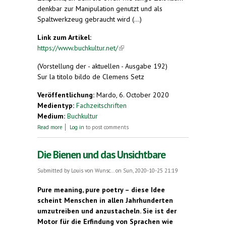
denkbar zur Manipulation genutzt und als
Spaltwerkzeug gebraucht wird (...)
Link zum Artikel:
https://www.buchkultur.net/
(link is external)
(Vorstellung der - aktuellen - Ausgabe 192)
Sur la titolo bildo de Clemens Setz
Veröffentlichung:
Mardo, 6. October 2020
Medientyp:
Fachzeitschriften
Medium:
Buchkultur
about Von Bienen und Sprachen
Read more
Log in
to post comments
Die Bienen und das Unsichtbare
Submitted by
Louis von Wunsc...
on Sun, 2020-10-25 21:19
Pure meaning, pure poetry – diese Idee
scheint Menschen in allen Jahrhunderten
umzutreiben und anzustacheln. Sie ist der
Motor für die Erfindung von Sprachen wie