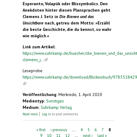
Esperanto, Volapük oder Blissymbolics. Den
Anekdoten hinter diesen Plansprachen geht
Clemens J. Setz in
Die Bienen und das
Unsichtbare
nach, getreu dem Motto: »Erzähl
die beste Geschichte, die du kennst, so wahr
wie möglich.«
Link zum Artikel:
https://www.suhrkamp.de/buecher/die_bienen_und_das_unsich
clemens_j...
(link is external)
Leseprobe
https://www.suhrkamp.de/download/Blickinsbuch/978351842
(link is external)
Veröffentlichung:
Merkredo, 1. April 2020
Medientyp:
Sonstiges
Medium:
Suhrkamp Verlag
about Die Bienen und das Unsichtbare
Read more
Log in
to post comments
Pages
« first
‹ previous
…
4
5
6
7
8
9
10
11
12
…
next ›
last »