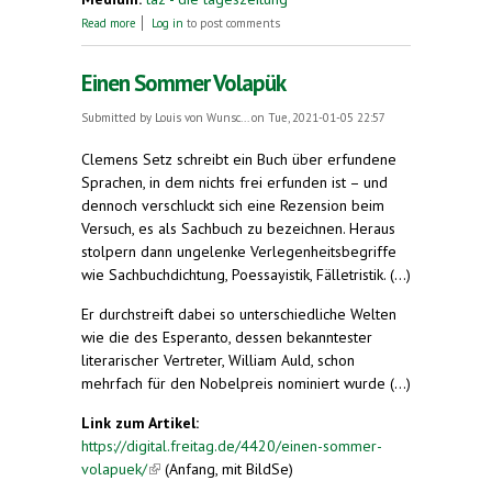
about Gemeinsame Sprache für Menschen aus aller
Read more
Log in
to post comments
Welt
Einen Sommer Volapük
Submitted by
Louis von Wunsc...
on Tue, 2021-01-05 22:57
Clemens Setz schreibt ein Buch über erfundene
Sprachen, in dem nichts frei erfunden ist – und
dennoch verschluckt sich eine Rezension beim
Versuch, es als Sachbuch zu bezeichnen. Heraus
stolpern dann ungelenke Verlegenheitsbegriffe
wie Sachbuchdichtung, Poessayistik, Fälletristik. (...)
Er durchstreift dabei so unterschiedliche Welten
wie die des Esperanto, dessen bekanntester
literarischer Vertreter, William Auld, schon
mehrfach für den Nobelpreis nominiert wurde (...)
Link zum Artikel:
https://digital.freitag.de/4420/einen-sommer-
volapuek/
(link is external)
(Anfang, mit BildSe)