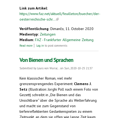
Link zum Artikel:
https://www.faz.net/aktuell/feuilleton/buecher/der-
oesterreichische-schr...
(link is external)
Veröffentlichung:
Dimanĉo, 11. October 2020
Medientyp:
Zeitungen
Medium:
FAZ - Frankfurter Allgemeine Zeitung
about Ich sehe was, was ich nicht sehe
Read more
Log in
to post comments
Von Bienen und Sprachen
Submitted by
Louis von Wunsc...
on Sun, 2020-10-25 21:37
Kein klassischer Roman, viel mehr
grenzensprengendes Experiment:
Clemens J.
Setz
(Illustration: Jorghi Poll nach einem Foto von
Gezett) schreibt in „Die Bienen und das
Unsichtbare“ über die Sprache als Welterfahrung
und macht sie zum Gegenstand von
tiefenreflektierten Gedankenspielen zu einem
Zeitpunkt, an dem sie offen wie lange Zeit kaum