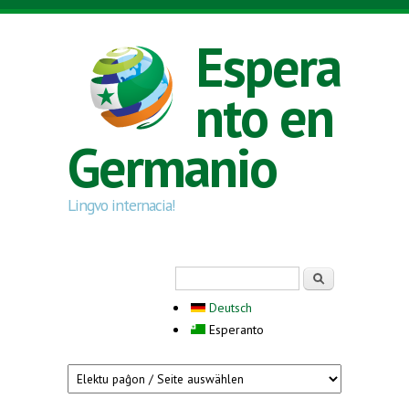
Skip to main content
Espera
nto en
Germanio
Lingvo internacia!
Search form
Serĉi
Deutsch
Esperanto