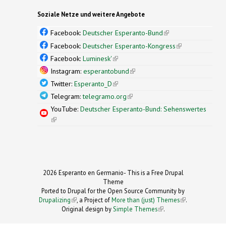
Soziale Netze und weitere Angebote
Facebook:
Deutscher Esperanto-Bund
(link is
external)
Facebook:
Deutscher Esperanto-Kongress
(link is
external)
Facebook:
Luminesk'
(link is external)
Instagram:
esperantobund
(link is external)
Twitter:
Esperanto_D
(link is external)
Telegram:
telegramo.org
(link is external)
YouTube:
Deutscher Esperanto-Bund: Sehenswertes
(link is external)
2026 Esperanto en Germanio- This is a Free Drupal
Theme
Ported to Drupal for the Open Source Community by
Drupalizing
(link is external)
, a Project of
More than (just) Themes
(link is
.
Original design by
Simple Themes
.
(link is
external)
external)