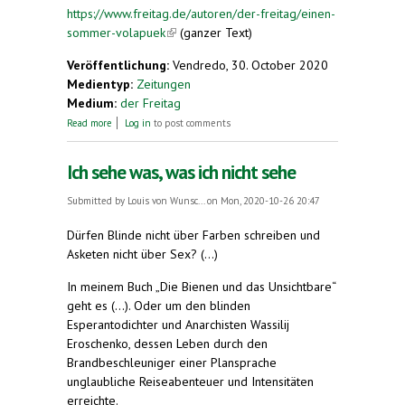
https://www.freitag.de/autoren/der-freitag/einen-
sommer-volapuek
(link is external)
(ganzer Text)
Veröffentlichung:
Vendredo, 30. October 2020
Medientyp:
Zeitungen
Medium:
der Freitag
about Einen Sommer Volapük
Read more
Log in
to post comments
Ich sehe was, was ich nicht sehe
Submitted by
Louis von Wunsc...
on Mon, 2020-10-26 20:47
Dürfen Blinde nicht über Farben schreiben und
Asketen nicht über Sex? (...)
In meinem Buch „Die Bienen und das Unsichtbare“
geht es (...). Oder um den blinden
Esperantodichter und Anarchisten Wassilij
Eroschenko, dessen Leben durch den
Brandbeschleuniger einer Plansprache
unglaubliche Reiseabenteuer und Intensitäten
erreichte.