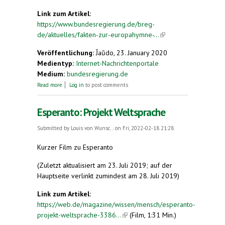
Link zum Artikel:
https://www.bundesregierung.de/breg-
de/aktuelles/fakten-zur-europahymne-...
(link is
external)
Veröffentlichung:
Ĵaŭdo, 23. January 2020
Medientyp:
Internet-Nachrichtenportale
Medium:
bundesregierung.de
about Sieben Dinge, die Sie noch nicht über die
Read more
Log in
to post comments
Europa-Hymne wussten
Esperanto: Projekt Weltsprache
Submitted by
Louis von Wunsc...
on Fri, 2022-02-18 21:28
Kurzer Film zu Esperanto
(Zuletzt aktualisiert am 23. Juli 2019; auf der
Hauptseite verlinkt zumindest am 28. Juli 2019)
Link zum Artikel:
https://web.de/magazine/wissen/mensch/esperanto-
projekt-weltsprache-3386...
(link is external)
(Film, 1:31 Min.)