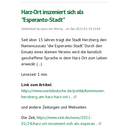
Tradition"
Harz-Ort inszeniert sich als
"Esperanto-Stadt"
Submitted by
Louis von Wunsc...
on Sat, 2022-01-29 11:04
Seit über 15 Jahren trägt die Stadt Herzberg den
Namenszusatz "die Esperanto-Stadt". Durch den
Einsatz eines kleinen Vereins wird die künstlich
geschaffene Sprache in dem Harz-Ort zum Leben
erweckt. (...)
Lesezeit: 1 min.
Link zum Artikel:
https://www.sueddeutsche.de/politik/kommunen-
herzberg-am-harz-harz-ort-i...
(link is external)
und andere Zeitungen und Webseiten
Die Zeit,
https://www.zeit.de/news/2022-
01/24/harz-ort-inszeniert-sich-als-esperan...
(link is