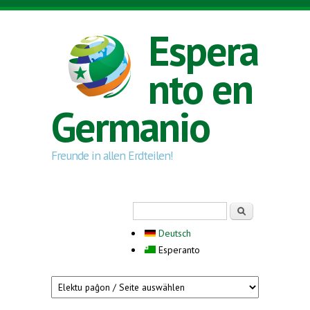
Skip to main content
Espera
nto en
Germanio
Freunde in allen Erdteilen!
Search form
Serĉi
Deutsch
Esperanto