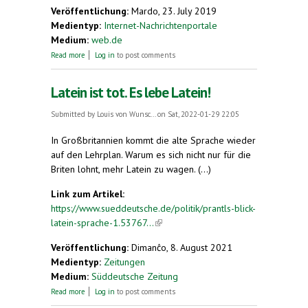
Veröffentlichung:
Mardo, 23. July 2019
Medientyp:
Internet-Nachrichtenportale
Medium:
web.de
about Esperanto: Projekt Weltsprache
Read more
Log in
to post comments
Latein ist tot. Es lebe Latein!
Submitted by
Louis von Wunsc...
on Sat, 2022-01-29 22:05
In Großbritannien kommt die alte Sprache wieder
auf den Lehrplan. Warum es sich nicht nur für die
Briten lohnt, mehr Latein zu wagen. (...)
Link zum Artikel:
https://www.sueddeutsche.de/politik/prantls-blick-
latein-sprache-1.53767...
(link is external)
Veröffentlichung:
Dimanĉo, 8. August 2021
Medientyp:
Zeitungen
Medium:
Süddeutsche Zeitung
about Latein ist tot. Es lebe Latein!
Read more
Log in
to post comments