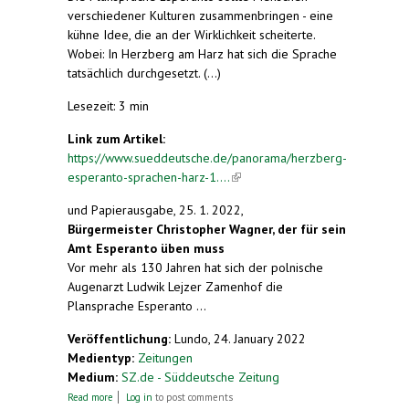
verschiedener Kulturen zusammenbringen - eine
kühne Idee, die an der Wirklichkeit scheiterte.
Wobei: In Herzberg am Harz hat sich die Sprache
tatsächlich durchgesetzt. (...)
Lesezeit: 3 min
Link zum Artikel:
https://www.sueddeutsche.de/panorama/herzberg-
esperanto-sprachen-harz-1....
(link is external)
und Papierausgabe, 25. 1. 2022,
Bürgermeister Christopher Wagner, der für sein
Amt Esperanto üben muss
Vor mehr als 130 Jahren hat sich der polnische
Augenarzt Ludwik Lejzer Zamenhof die
Plansprache Esperanto ...
Veröffentlichung:
Lundo, 24. January 2022
Medientyp:
Zeitungen
Medium:
SZ.de - Süddeutsche Zeitung
about "Esperanto hat in Herzberg eine lange
Read more
Log in
to post comments