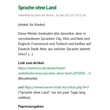
Sprache ohne Land
Submitted by
Louis von Wunsc...
on Sat, 2022-01-29 21:18
(Artikel für Kinder)
Diese Wörter bedeuten alle dasselbe, aber in
verschiedenen Sprachen: City, Ville und Kent sind
Englisch, Französisch und Türkisch und heißen auf
Deutsch Stadt. Aber aus welcher Sprache stammt
Urbo? (...)
Link zum Artikel:
https://www.svz.de/deutschland-
welt/kindernews/sprache-ohne-land-id35096...
(link is
(Bezahlseite)
external)
und
https://www.baeren-blatt.de/schlau.php5#
(link is
("Sprache ohne Land"; nur ein paar Tage lang
external)
sichtbar)
Papierausgaben