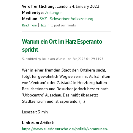
Veröffentlichung:
Lundo, 24. January 2022
Medientyp:
Zeitungen
Medium:
SVZ - Schweriner Volkszeitung
about Sprache ohne Land
Read more
Log in
to post comments
Warum ein Ort im Harz Esperanto
spricht
Submitted by
Louis von Wunsc...
on Sat, 2022-01-29 11:23
Wer in einer fremden Stadt den Ortskern sucht,
folgt für gewöhnlich Wegweisern mit Aufschriften
wie "Zentrum" oder "Altstadt". In Herzberg halten
Besucherinnen und Besucher jedoch besser nach
"Urbocentro" Ausschau. Das heißt übersetzt
Stadtzentrum und ist Esperanto. (...)
Lesezeit 3 min
Link zum Artikel:
https://www.sueddeutsche.de/politik/kommunen-