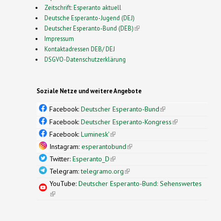
Zeitschrift: Esperanto aktuell
Deutsche Esperanto-Jugend (DEJ)
Deutscher Esperanto-Bund (DEB)
(link is external)
Impressum
Kontaktadressen DEB/ DEJ
DSGVO-Datenschutzerklärung
Soziale Netze und weitere Angebote
Facebook:
Deutscher Esperanto-Bund
(link is
external)
Facebook:
Deutscher Esperanto-Kongress
(link is
external)
Facebook:
Luminesk'
(link is external)
Instagram:
esperantobund
(link is external)
Twitter:
Esperanto_D
(link is external)
Telegram:
telegramo.org
(link is external)
YouTube:
Deutscher Esperanto-Bund: Sehenswertes
(link is external)