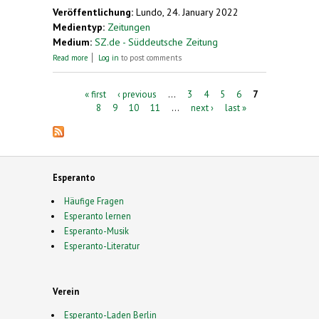
external)
Veröffentlichung:
Lundo, 24. January 2022
Medientyp:
Zeitungen
Medium:
SZ.de - Süddeutsche Zeitung
about Harz-Ort inszeniert sich als "Esperanto-
Read more
Log in
to post comments
Stadt"
Pages
« first
‹ previous
…
3
4
5
6
7
8
9
10
11
…
next ›
last »
Esperanto
Häufige Fragen
Esperanto lernen
Esperanto-Musik
Esperanto-Literatur
Verein
Esperanto-Laden Berlin