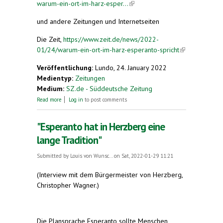
warum-ein-ort-im-harz-esper...
(link is external)
und andere Zeitungen und Internetseiten
Die Zeit,
https://www.zeit.de/news/2022-
01/24/warum-ein-ort-im-harz-esperanto-spricht
(link is
external)
Veröffentlichung:
Lundo, 24. January 2022
Medientyp:
Zeitungen
Medium:
SZ.de - Süddeutsche Zeitung
about Warum ein Ort im Harz Esperanto spricht
Read more
Log in
to post comments
"Esperanto hat in Herzberg eine
lange Tradition"
Submitted by
Louis von Wunsc...
on Sat, 2022-01-29 11:21
(Interview mit dem Bürgermeister von Herzberg,
Christopher Wagner.)
Die Plansprache Esperanto sollte Menschen