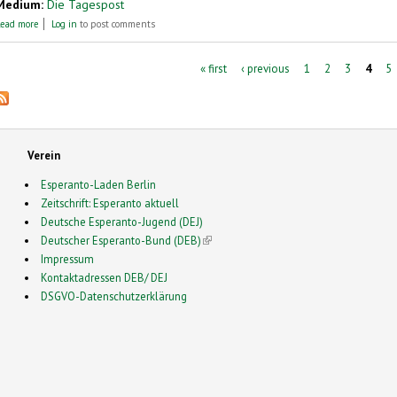
Medium:
Die Tagespost
about Der Turm zu Babel
ead more
Log in
to post comments
Pages
« first
‹ previous
1
2
3
4
5
Verein
Esperanto-Laden Berlin
Zeitschrift: Esperanto aktuell
Deutsche Esperanto-Jugend (DEJ)
Deutscher Esperanto-Bund (DEB)
(link is external)
Impressum
Kontaktadressen DEB/ DEJ
DSGVO-Datenschutzerklärung