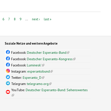
6
7
8
9
…
next ›
last »
Soziale Netze und weitere Angebote
Facebook:
Deutscher Esperanto-Bund
(link is external)
Facebook:
Deutscher Esperanto-Kongress
(link is external)
Facebook:
Luminesk'
(link is external)
Instagram:
esperantobund
(link is external)
Twitter:
Esperanto_D
(link is external)
Telegram:
telegramo.org
(link is external)
YouTube:
Deutscher Esperanto-Bund: Sehenswertes
(link is external)