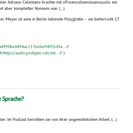
r Adriano Celentano brachte mit »Prisencolinensinainciusol« ein
it aber kompletter Nonsens war. (...)
er. Meyer ist eine in Berlin lebende Polyglottin – sie beherrscht 17
external)
9ca4f998e4494ac117b66e94f55d9a...
(link is external)
https://audio.podigee-cdn.net...
(link is external)
)
e Sprache?
. Im Podcast berichten sie von ihrer ungewöhnlichen Arbeit. (...)