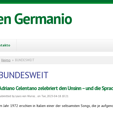
en Germanio
ntakto
You are here
Hejmo
»
BUNDESWEIT
BUNDESWEIT
Adriano Celentano zelebriert den Unsinn – und die Spra
ubmitted by
Louis von Wunsc...
on Tue, 2023-04-18 10:21
Im Jahr 1972 erschien in Italien einer der seltsamsten Songs, die je aufg