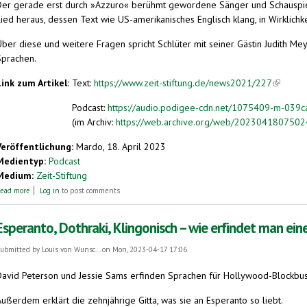
Der gerade erst durch »Azzuro« berühmt gewordene Sänger und Schauspiele
ied heraus, dessen Text wie US-amerikanisches Englisch klang, in Wirklichke
ber diese und weitere Fragen spricht Schlüter mit seiner Gästin Judith Mey
Sprachen.
Link zum Artikel:
Text:
https://www.zeit-stiftung.de/news2021/227
(link is 
Podcast:
https://audio.podigee-cdn.net/1075409-m-03
(im Archiv:
https://web.archive.org/web/20230418075024/
Veröffentlichung:
Mardo, 18. April 2023
Medientyp:
Podcast
Medium:
Zeit-Stiftung
about Adriano Celentano zelebriert den Unsinn – und die Sprache
ead more
Log in
to post comments
Esperanto, Dothraki, Klingonisch – wie erfindet man ein
ubmitted by
Louis von Wunsc...
on Mon, 2023-04-17 17:06
David Peterson und Jessie Sams erfinden Sprachen für Hollywood-Blockbuster
ußerdem erklärt die zehnjährige Gitta, was sie an Esperanto so liebt.