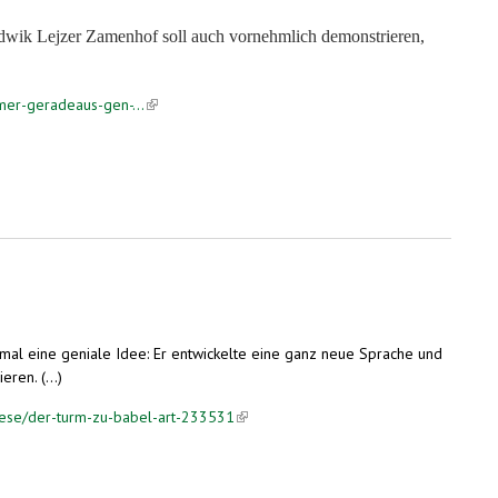
dwik Lejzer Zamenhof soll auch vornehmlich demonstrieren,
mer-geradeaus-gen-...
(link is external)
mal eine geniale Idee: Er entwickelte eine ganz neue Sprache und
ren. (...)
chese/der-turm-zu-babel-art-233531
(link is external)