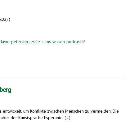
:02) )
-david-peterson-jessie-sams-wissen-podcast
(link is external)
nberg
de entwickelt, um Konflikte zwischen Menschen zu vermeiden: Die
ber der Kunstsprache Esperanto. (...)