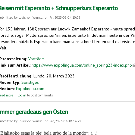
Reisen mit Esperanto + Schnupperkurs Esperanto
ubmitted by
Louis von Wunsc...
on Fri, 2023-03-24 10:09
Vor 135 Jahren, 1887, sprach nur Ludwik Zamenhof Esperanto - heute sprec
Sprache, sogar Muttersprachler*innen. Esperanto findet man heute in der Wik
besonders nützlich. Esperanto kann man sehr schnell lernen und es leistet 
elt.
Veranstaltung:
Vorträge
Link zum Artikel:
https://www.expolingua.com/online_spring23/index.php
(
Veröffentlichung:
Lundo, 20. March 2023
Medientyp:
Sonstiges
Medium:
Expolingua.com
about Reisen mit Esperanto + Schnupperkurs Esperanto
ead more
Log in
to post comments
Immer geradeaus gen Osten
ubmitted by
Louis von Wunsc...
on Sat, 2023-03-18 14:30
„Bjalistoko estas la plej bela urbo de la mondo“: (...)