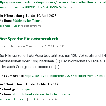
https://www.sueddeutsche.de/panorama/freizeit-lutherstadt-wittenberg-me
newsml-dpa-com-20090101-230410-99-267890
(link is external)
Veröffentlichung:
Lundo, 10. April 2023
Medium:
Süddeutsche Zeitung
about Mehr als 100 Teilnehmer bei Esperanto-Woche in Wittenberg
ead more
Log in
to post comments
Eine Sprache für zwischendurch
ubmitted by
Louis von Wunsc...
on Thu, 2023-04-06 13:41
Die Plansprache Toki Pona besteht aus nur 120 Vokabeln und 14
Deklinationen oder Konjugationen. (...) Der Wortschatz wurde au
oder auch Georgisch entnommen. (...)
Link zum Artikel:
https://vds-ev.de/infobriefe-2023/infobrief-vom-27-mae
Veröffentlichung:
Lundo, 27. March 2023
Medientyp:
Sonstiges
Medium:
VDS-Infobrief - Verein Deutsche Sprache
about Eine Sprache für zwischendurch
ead more
1 comment
Log in
to post comments