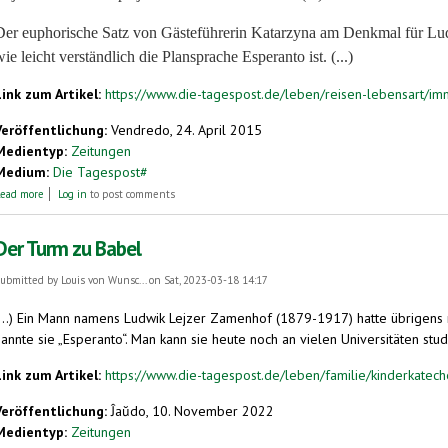
Der euphorische Satz von Gästeführerin Katarzyna am Denkmal für Lu
ie leicht verständlich die Plansprache Esperanto ist. (...)
Link zum Artikel:
https://www.die-tagespost.de/leben/reisen-lebensart/im
Veröffentlichung:
Vendredo, 24. April 2015
Medientyp:
Zeitungen
Medium:
Die Tagespost#
about Immer geradeaus gen Osten
ead more
Log in
to post comments
Der Turm zu Babel
ubmitted by
Louis von Wunsc...
on Sat, 2023-03-18 14:17
(...) Ein Mann namens Ludwik Lejzer Zamenhof (1879-1917) hatte übrigens 
annte sie „Esperanto“. Man kann sie heute noch an vielen Universitäten studie
Link zum Artikel:
https://www.die-tagespost.de/leben/familie/kinderkate
Veröffentlichung:
Ĵaŭdo, 10. November 2022
Medientyp:
Zeitungen