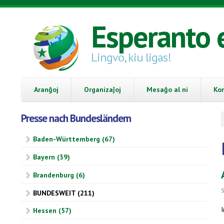
Skip to main content
Esperanto 
Lingvo, kiu ligas!
Aranĝoj
Organizaĵoj
Mesaĝo al ni
Ko
Presse nach Bundesländern
Baden-Württemberg (67)
Bayern (39)
Brandenburg (6)
S
BUNDESWEIT (211)
Hessen (57)