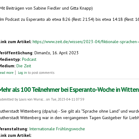
(Mit Beiträgen von Sabine Fiedler und Gitta Knapp)
Im Podcast zu Esperanto ab etwa 8:26 (Rest: 21:54) bis etwa 14:18 (Rest: 16
Link zum Artikel:
https://www.zeit.de/wissen/2023-04/fiktionale-sprachen
Veröffentlichung:
Dimanĉo, 16. April 2023
Medientyp:
Podcast
Medium:
Die Zeit
about Esperanto, Dothraki, Klingonisch – wie erfindet man eine Sprache?
ead more
Log in
to post comments
Mehr als 100 Teilnehmer bei Esperanto-Woche in Witte
ubmitted by
Louis von Wunsc...
on Tue, 2023-04-11 07:59
Lutherstadt Wittenberg (dpa/sa) - Sie gilt als "Sprache ohne Land" und wur
Lutherstadt Wittenberg war in den vergangenen Tagen Gastgeber für Liebha
Veranstaltung:
Internationale Frühlingswoche
Link zum Artikel: