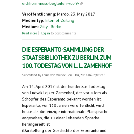
eichhorn-muss-begleiten-vol-9/
(link is external)
Veröffentlichung:
Mardo, 23. May 2017
Medientyp:
Internet-Zeitung
Medium:
Zitty - Berlin
about Pigor singt, Benedikt Eichhorn muss
Read more
Log in
to post comments
begleiten – Vol. 9
DIE ESPERANTO-SAMMLUNG DER
STAATSBIBLIOTHEK ZU BERLIN. ZUM
100. TODESTAG VON L. L. ZAMENHOF
Submitted by
Louis von Wunsc...
on Thu, 2017-06-29 09:16
Am 14. April 2017 ist der hundertste Todestag
von Ludwik Lejzer Zamenhof, der vor allem als
Schöpfer des Esperanto bekannt worden ist.
Esperanto, vor 130 Jahren veröffentlicht, wird
heute als die einzige internationale Plansprache
angesehen, die zu einer lebenden Sprache
herangereift ist.
(Darstellung der Geschichte des Esperanto und