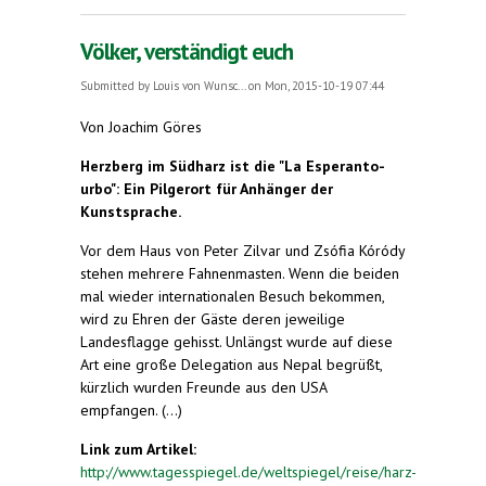
Völker, verständigt euch
Submitted by
Louis von Wunsc...
on Mon, 2015-10-19 07:44
Von Joachim Göres
Herzberg im Südharz ist die "La Esperanto-
urbo": Ein Pilgerort für Anhänger der
Kunstsprache.
Vor dem Haus von Peter Zilvar und Zsófia Kóródy
stehen mehrere Fahnenmasten. Wenn die beiden
mal wieder internationalen Besuch bekommen,
wird zu Ehren der Gäste deren jeweilige
Landesflagge gehisst. Unlängst wurde auf diese
Art eine große Delegation aus Nepal begrüßt,
kürzlich wurden Freunde aus den USA
empfangen. (...)
Link zum Artikel:
http://www.tagesspiegel.de/weltspiegel/reise/harz-