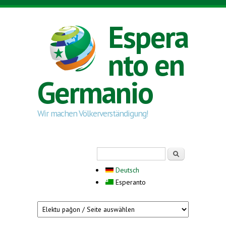
Skip to main content
Espera
nto en
Germanio
Wir machen Völkerverständigung!
Search form
Serĉi
Deutsch
Esperanto