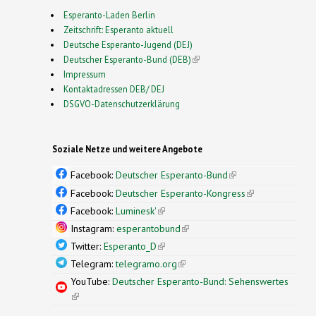
Esperanto-Laden Berlin
Zeitschrift: Esperanto aktuell
Deutsche Esperanto-Jugend (DEJ)
Deutscher Esperanto-Bund (DEB)
(link is external)
Impressum
Kontaktadressen DEB/ DEJ
DSGVO-Datenschutzerklärung
Soziale Netze und weitere Angebote
Facebook:
Deutscher Esperanto-Bund
(link is
external)
Facebook:
Deutscher Esperanto-Kongress
(link is
external)
Facebook:
Luminesk'
(link is external)
Instagram:
esperantobund
(link is external)
Twitter:
Esperanto_D
(link is external)
Telegram:
telegramo.org
(link is external)
YouTube:
Deutscher Esperanto-Bund: Sehenswertes
(link is external)