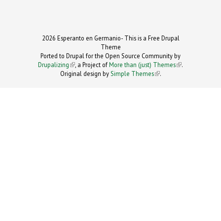
2026 Esperanto en Germanio- This is a Free Drupal
Theme
Ported to Drupal for the Open Source Community by
Drupalizing
(link is external)
, a Project of
More than (just) Themes
(link is
.
Original design by
Simple Themes
.
(link is
external)
external)