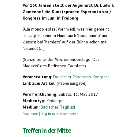
Vor 130 Jahren stellt der Augenarzt Dr. Ludwik
Zamenhof die Kunstsprache Esperanto vor /
Kongress im Juni in Freiburg
"Alia mondo eblas". Wer weiß, was hier gemeint
ist, sagt zu seinem Hund auch "bona hundo" und
klatscht bei "hamleto" auf der Bühne schon mal
"aklamo". (...)
(Ganze Seite der Wochenendbeilage "Das
Magazin" des Badischen Tagblatts)
Veranstaltung:
Deutscher Esperanto-Kongress
Link zum Artikel:
(Papierausgabe)
Veröffentlichung:
Sabato, 13. May 2017
Medientyp:
Zeitungen
Medium:
Badisches Tagblatt
about Wenn "hamleto" viel "aklamo" bekommt
Read more
Log in
to post comments
Treffen in der Mitte