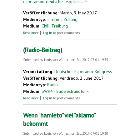
esperanton-deutsche-esperan...
(link is external)
Veröffentlichung:
Mardo, 9. May 2017
Medientyp:
Internet-Zeitung
Medium:
Chilli Freiburg
about Paroli Esperanton: Deutsche Esperanto-
Read more
Log in
to post comments
Kongress steigt Anfang Juni in Freiburg
(Radio-Beitrag)
Submitted by
Louis von Wunsc...
on Sat, 2017-07-01 19:35
Veranstaltung:
Deutscher Esperanto-Kongress
Veröffentlichung:
Vendredo, 2. June 2017
Medientyp:
Radio
Medium:
SWR4 - Südwestrundfunk
about (Radio-Beitrag)
Read more
Log in
to post comments
Wenn "hamleto" viel "aklamo"
bekommt
Submitted by
Louis von Wunsc...
on Sat, 2017-07-01 19:30