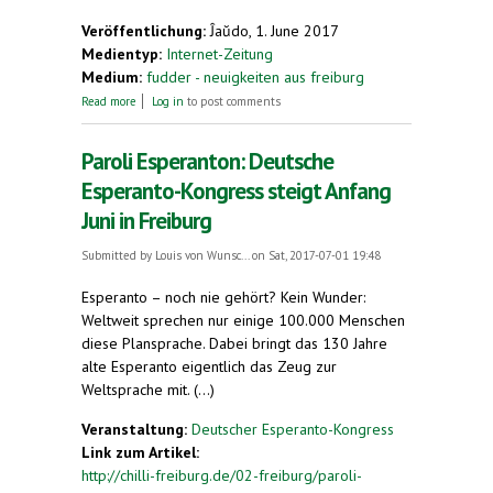
Veröffentlichung:
Ĵaŭdo, 1. June 2017
Medientyp:
Internet-Zeitung
Medium:
fudder - neuigkeiten aus freiburg
about Esperantotreffen in Freiburg: Wie klingt die
Read more
Log in
to post comments
Sprache eigentlich?
Paroli Esperanton: Deutsche
Esperanto-Kongress steigt Anfang
Juni in Freiburg
Submitted by
Louis von Wunsc...
on Sat, 2017-07-01 19:48
Esperanto – noch nie gehört? Kein Wunder:
Weltweit sprechen nur einige 100.000 Menschen
diese Plansprache. Dabei bringt das 130 Jahre
alte Esperanto eigentlich das Zeug zur
Weltsprache mit. (...)
Veranstaltung:
Deutscher Esperanto-Kongress
Link zum Artikel:
http://chilli-freiburg.de/02-freiburg/paroli-