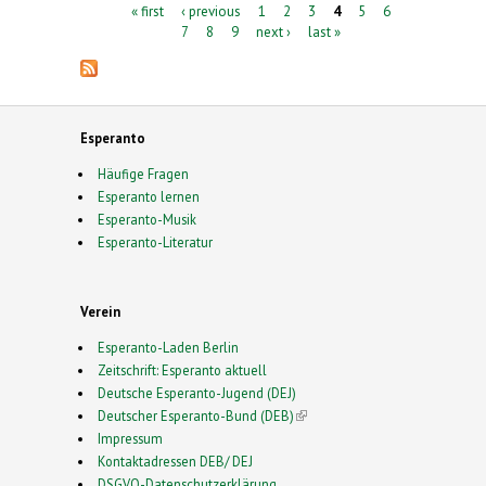
Pages
« first
‹ previous
1
2
3
4
5
6
7
8
9
next ›
last »
Esperanto
Häufige Fragen
Esperanto lernen
Esperanto-Musik
Esperanto-Literatur
Verein
Esperanto-Laden Berlin
Zeitschrift: Esperanto aktuell
Deutsche Esperanto-Jugend (DEJ)
Deutscher Esperanto-Bund (DEB)
(link is external)
Impressum
Kontaktadressen DEB/ DEJ
DSGVO-Datenschutzerklärung