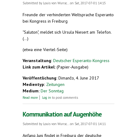
Submitted by
Louis von Wunsc...
on Sat, 2017-07-01 14:15
Freunde der verhinderten Weltsprache Esperanto
bei Kongress in Freiburg
"Saluton", meldet sich Ursula Niesert am Telefon.
(...)
(etwa eine Viertel-Seite)
Veranstaltung:
Deutscher Esperanto-Kongress
Link zum Artikel:
(Papier-Ausgabe)
Veröffentlichung:
Dimanĉo, 4. June 2017
Medientyp:
Zeitungen
Medium:
Der Sonntag
about Treffen in der Mitte
Read more
Log in
to post comments
Kommunikation auf Augenhöhe
Submitted by
Louis von Wunsc...
on Sat, 2017-07-01 14:11
Anfang Juni findet in Freiburg der deutsche