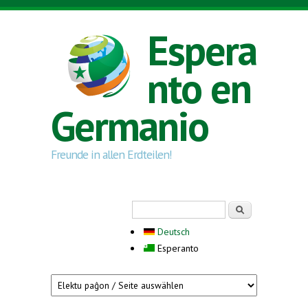
Skip to main content
Espera
nto en
Germanio
Freunde in allen Erdteilen!
Search form
Serĉi
Deutsch
Esperanto