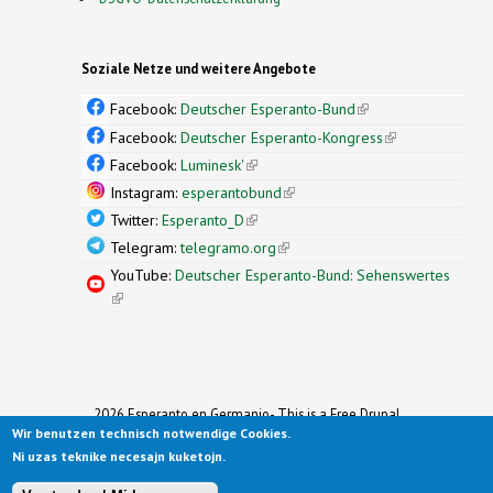
Soziale Netze und weitere Angebote
Facebook:
Deutscher Esperanto-Bund
(link is
external)
Facebook:
Deutscher Esperanto-Kongress
(link is
external)
Facebook:
Luminesk'
(link is external)
Instagram:
esperantobund
(link is external)
Twitter:
Esperanto_D
(link is external)
Telegram:
telegramo.org
(link is external)
YouTube:
Deutscher Esperanto-Bund: Sehenswertes
(link is external)
2026 Esperanto en Germanio- This is a Free Drupal
Wir benutzen technisch notwendige Cookies.
Theme
Ported to Drupal for the Open Source Community by
Ni uzas teknike necesajn kuketojn.
Drupalizing
(link is external)
, a Project of
More than (just) Themes
(link is
.
Original design by
Simple Themes
.
(link is
external)