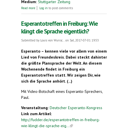
Medium:
Stuttgarter Zeitung
about Schüler sollen mehr über Esperanto erfahren
Read more
Log in
to post comments
Esperantotreffen in Freiburg: Wie
klingt die Sprache eigentlich?
Submitted by
Louis von Wunsc...
on Sat, 2017-07-01 19:53
Esperanto – kennen viele vor allem von einem
Lied von Freundeskreis. Dabei steckt dahinter
die größte Plansprache der Welt. An diesem
Wochenende findet in Freiburg ein
Esperantotreffen statt. Wir zeigen Dir, wie
sich die Sprache anhört. (...)
Mit Video-Botschaft eines Esperanto-Sprechers,
Paul.
Veranstaltung:
Deutscher Esperanto-Kongress
Link zum Artikel:
http://fudder.de/esperantotreffen-in-freiburg-
wie-klingt-die-sprache-eig...
(link is external)