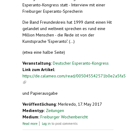
Esperanto-Kongress statt - Interview mit einer
Freiburger Esperanto-Sprecherin
Die Band Freundeskreis hat 1999 damit einen Hit
gelandet und weltweit sprechen es rund eine
Million Menschen - die Rede ist von der
Kunstsprache "Esperanto". (...)
(etwa eine halbe Seite)
Veranstaltung:
Deutscher Esperanto-Kongress
Link zum Artikel:
https://de.calameo.com/read/005045542571b0e2a5fa5
(link is external)
und Papierausgabe
Veröffentlichung:
Merkredo, 17. May 2017
Medientyp:
Zeitungen
Medium:
Freiburger Wochenbericht
about Kommunikation auf Augenhöhe
Read more
Log in
to post comments