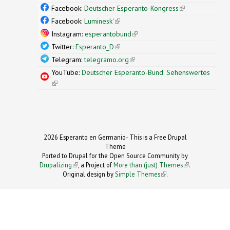
external)
Facebook:
Deutscher Esperanto-Kongress
(link is
external)
Facebook:
Luminesk'
(link is external)
Instagram:
esperantobund
(link is external)
Twitter:
Esperanto_D
(link is external)
Telegram:
telegramo.org
(link is external)
YouTube:
Deutscher Esperanto-Bund: Sehenswertes
(link is external)
2026 Esperanto en Germanio- This is a Free Drupal
Theme
Ported to Drupal for the Open Source Community by
Drupalizing
(link is external)
, a Project of
More than (just) Themes
(link is
.
Original design by
Simple Themes
.
(link is
external)
external)