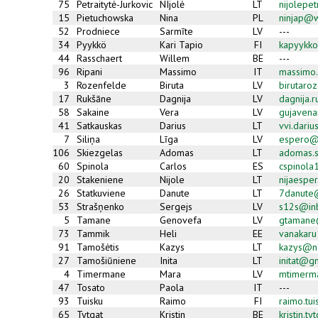
75
Petraitytė-Jurkovic
NIjolė
LT
nijolepe
15
Pietuchowska
Nina
PL
ninjap@w
52
Prodniece
Sarmīte
LV
---
34
Pyykkö
Kari Tapio
FI
kapyykko
44
Rasschaert
Willem
BE
---
96
Ripani
Massimo
IT
massimo.
3
Rozenfelde
Biruta
LV
birutaro
17
Rukšāne
Dagnija
LV
dagnija.
58
Sakaine
Vera
LV
gujavena
41
Satkauskas
Darius
LT
vvi.dari
7
Siliņa
Līga
LV
espero@e
106
Skiezgelas
Adomas
LT
adomas.
60
Spinola
Carlos
ES
cspinol
20
Stakeniene
Nijole
LT
nijaespe
26
Statkuviene
Danute
LT
7danute
53
Strašņenko
Sergejs
LV
s12s@inb
5
Tamane
Genovefa
LV
gtamane
73
Tammik
Heli
EE
vanakar
91
Tamošėtis
Kazys
LT
kazys@na
27
Tamošiūniene
Inita
LT
initat@g
4
Timermane
Mara
LV
mtimerm
47
Tosato
Paola
IT
---
93
Tuisku
Raimo
FI
raimo.tui
65
Tytgat
Kristin
BE
kristin.t