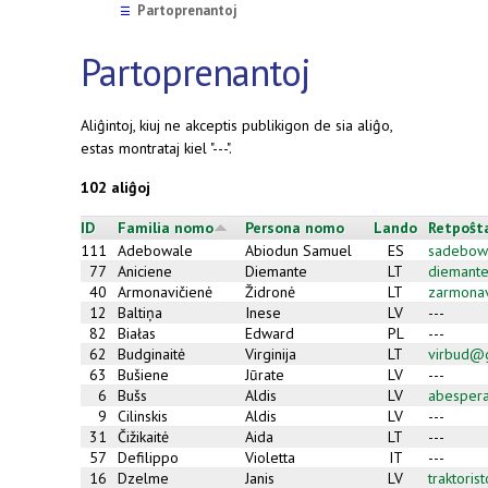
Partoprenantoj
☰
Partoprenantoj
Aliĝintoj, kiuj ne akceptis publikigon de sia aliĝo,
estas montrataj kiel "---".
102 aliĝoj
ID
Familia nomo
Persona nomo
Lando
Retpoŝt
111
Adebowale
Abiodun Samuel
ES
sadebo
77
Aniciene
Diemante
LT
diemant
40
Armonavičienė
Židronė
LT
zarmona
12
Baltiņa
Inese
LV
---
82
Białas
Edward
PL
---
62
Budginaitė
Virginija
LT
virbud@
63
Bušiene
Jūrate
LV
---
6
Bušs
Aldis
LV
abesper
9
Cilinskis
Aldis
LV
---
31
Čižikaitė
Aida
LT
---
57
Defilippo
Violetta
IT
---
16
Dzelme
Janis
LV
traktori