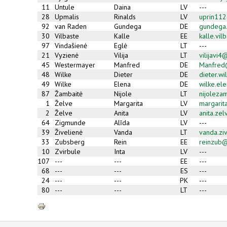
11
Untule
Daina
LV
---
28
Upmalis
Rinalds
LV
uprin11
92
van Raden
Gundega
DE
gundega
30
Vilbaste
Kalle
EE
kalle.vi
97
Vindašienė
Eglė
LT
---
21
Vyzienė
Vilija
LT
vilijavi
45
Westermayer
Manfred
DE
Manfred
48
Wilke
Dieter
DE
dieter.w
49
Wilke
Elena
DE
wilke.e
87
Žambaitė
Nijole
LT
nijolez
1
Želve
Margarita
LV
margarit
2
Želve
Anita
LV
anita.ze
64
Zigmunde
Alīda
LV
---
39
Živelienė
Vanda
LT
vanda.zi
33
Zubsberg
Rein
EE
reinzub
10
Zvirbule
Inta
LV
---
107
---
---
EE
---
68
---
---
ES
---
24
---
---
PK
---
80
---
---
LT
---