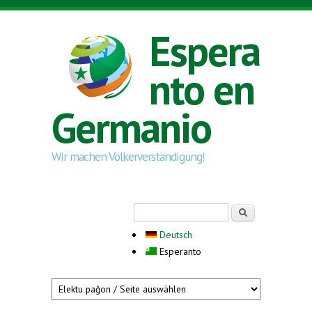
Skip to main content
Espera
nto en
Germanio
Wir machen Völkerverständigung!
Search form
Serĉi
Deutsch
Esperanto