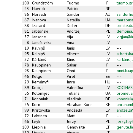
100
Grundström
Tuomo
FI
tuomo.g
43
Haerick
Patrick
BE
---
86
Horvath
Sandor
AU
sandorh
67
Ivanova
Nataliia
UA
marabus
88
Izacard
Didier
DE
trieste.
81
Jabłoński
Andrzej
PL
dembina
37
Jansone
Vija
LV
vigjan@i
8
Januševska
Aina
LV
---
19
Kalniņš
Jānis
LV
---
95
Kalniņš
Alberts
LV
albertsk
22
Kārkliņš
Jānis
LV
karklins.
78
Kauppinen
Sakari
FI
---
98
Kauppinen
Onni
FI
onni.kua
46
Kelgo
Piret
EE
---
29
Keményfi
Imre
HU
---
89
Kociņa
Valentīna
LV
KOCINA
55
Kolomijec
Tetiana
UA
bromelia
71
Kononiuk
Vladimir
DE
kononiuk
25
Korir
Abraham Korir
KE
abraham
99
Kristovska
Andžella
LV
andzella
72
Lahtinen
Matti
FI
---
66
Leyk
Jerzy
PL
jerzy.le
109
Liepinia
Genovaite
LT
genute.l
110
Liepinis
Aivaras
LT
---