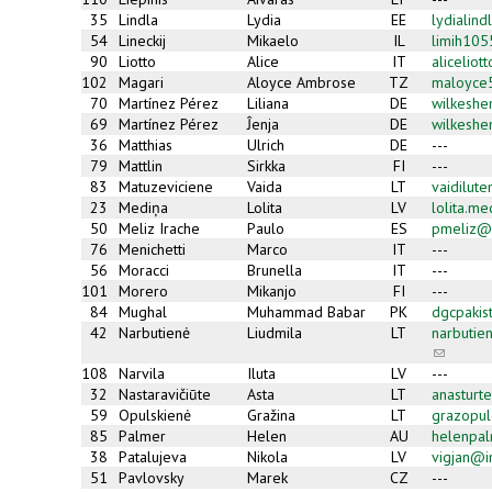
35
Lindla
Lydia
EE
lydialin
54
Lineckij
Mikaelo
IL
limih10
90
Liotto
Alice
IT
alicelio
102
Magari
Aloyce Ambrose
TZ
maloyce
70
Martínez Pérez
Liliana
DE
wilkeshe
69
Martínez Pérez
Ĵenja
DE
wilkeshe
36
Matthias
Ulrich
DE
---
79
Mattlin
Sirkka
FI
---
83
Matuzeviciene
Vaida
LT
vaidilut
23
Mediņa
Lolita
LV
lolita.m
50
Meliz Irache
Paulo
ES
pmeliz@
76
Menichetti
Marco
IT
---
56
Moracci
Brunella
IT
---
101
Morero
Mikanjo
FI
---
84
Mughal
Muhammad Babar
PK
dgcpaki
42
Narbutienė
Liudmila
LT
narbutie
(link
sends
108
Narvila
Iluta
LV
---
e-
32
Nastaravičiūte
Asta
LT
anasturt
mail)
59
Opulskienė
Gražina
LT
grazopu
85
Palmer
Helen
AU
helenpa
38
Patalujeva
Nikola
LV
vigjan@i
51
Pavlovsky
Marek
CZ
---