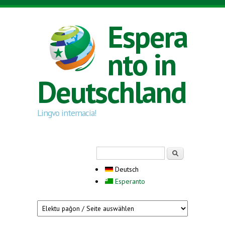
Direkt zum Inhalt
Espera
nto in
Deutschland
Lingvo internacia!
Suchformular
Suche
Deutsch
Esperanto