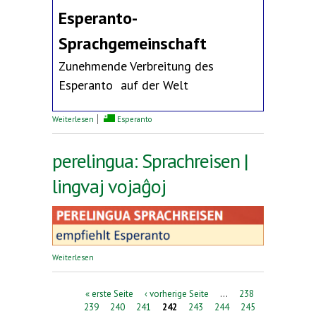
Esperanto-
Sprachgemeinschaft
Zunehmende Verbreitung des
Esperanto auf der Welt
über Erklärung des Deutschen Esperanto-Bundes
Weiterlesen
Esperanto
perelingua: Sprachreisen |
lingvaj vojaĝoj
über perelingua: Sprachreisen | lingvaj vojaĝoj
Weiterlesen
Seiten
« erste Seite
‹ vorherige Seite
…
238
239
240
241
242
243
244
245