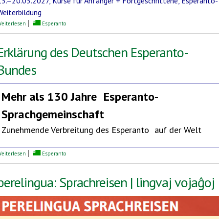
13.–20.03.2027, Kurse für Anfänger + Fortgeschrittene, Esperanto-
Weiterbildung
über Mediterrane Esperanto-Woche
eiterlesen
Esperanto
Erklärung des Deutschen Esperanto-
Bundes
Mehr als 130 Jahre
Esperanto-
Sprachgemeinschaft
Zunehmende Verbreitung des Esperanto auf der Welt
über Erklärung des Deutschen Esperanto-Bundes
eiterlesen
Esperanto
perelingua: Sprachreisen | lingvaj vojaĝoj