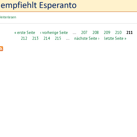
über perelingua: Sprachreisen | lingvaj vojaĝoj
eiterlesen
Seiten
« erste Seite
‹ vorherige Seite
…
207
208
209
210
211
212
213
214
215
…
nächste Seite ›
letzte Seite »