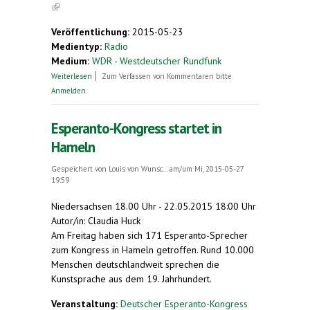
(link is external)
Veröffentlichung:
2015-05-23
Medientyp:
Radio
Medium:
WDR - Westdeutscher Rundfunk
über International bekannt und leicht zu lernen -
Weiterlesen
Zum Verfassen von Kommentaren bitte
Esperanto
Anmelden
.
Esperanto-Kongress startet in
Hameln
Gespeichert von
Louis von Wunsc...
am/um Mi, 2015-05-27
19:59
Niedersachsen 18.00 Uhr - 22.05.2015 18:00 Uhr
Autor/in: Claudia Huck
Am Freitag haben sich 171 Esperanto-Sprecher
zum Kongress in Hameln getroffen. Rund 10.000
Menschen deutschlandweit sprechen die
Kunstsprache aus dem 19. Jahrhundert.
Veranstaltung:
Deutscher Esperanto-Kongress