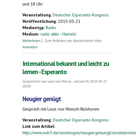
und 18 Uhr
Veranstaltung:
Deutscher Esperanto-Kongress
Veröffentlichung:
2015-05-21
Medientyp:
Radio
Medium:
radio aktiv - Hameln
über Esperanto-Kongress in Hameln
Weiterlesen
Zum Verfassen von Kommentaren bitte
Anmelden
.
International bekannt und leicht zu
lernen - Esperanto
Gespeichert von
Louis von Wunsc...
am/um Mi, 2015-05-27
20:09
Neugier genügt
Gespräch mit Louis von Wunsch-Rolshoven
Veranstaltung:
Deutscher Esperanto-Kongress
Link zum Artikel:
http://www.wdr5.de/sendungen/neugiergenuegt/sendeterminse