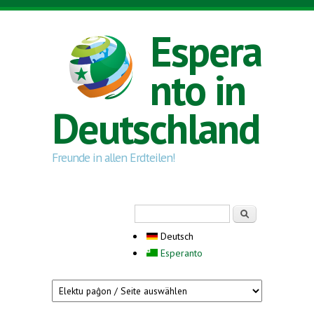
Direkt zum Inhalt
Espera
nto in
Deutschland
Freunde in allen Erdteilen!
Suchformular
Suche
Deutsch
Esperanto