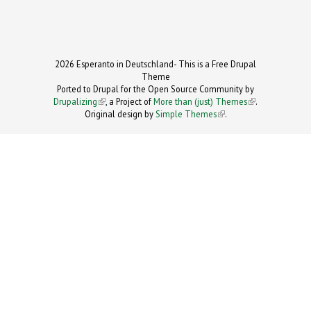
2026 Esperanto in Deutschland- This is a Free Drupal
Theme
Ported to Drupal for the Open Source Community by
Drupalizing
(link is external)
, a Project of
More than (just) Themes
(link is
.
Original design by
Simple Themes
.
(link is
external)
external)