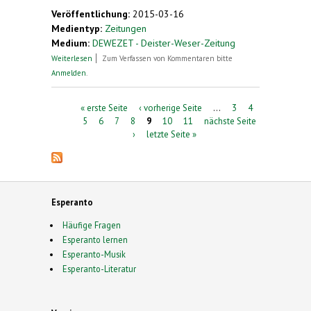
Veröffentlichung:
2015-03-16
Medientyp:
Zeitungen
Medium:
DEWEZET - Deister-Weser-Zeitung
über Esperanto-Kongress in Hameln.
Weiterlesen
Zum Verfassen von Kommentaren bitte
"Weltsprachler" treffen sich in der Sumpfblume
Anmelden
.
Seiten
« erste Seite
‹ vorherige Seite
…
3
4
5
6
7
8
9
10
11
nächste Seite
›
letzte Seite »
Esperanto
Häufige Fragen
Esperanto lernen
Esperanto-Musik
Esperanto-Literatur