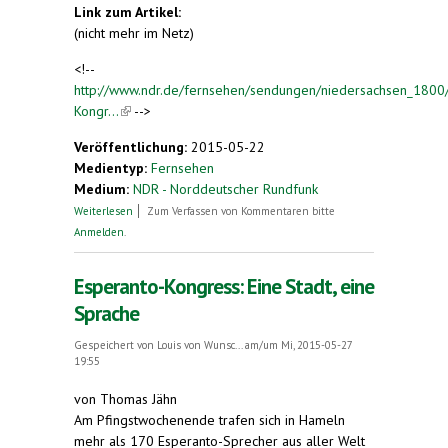
Link zum Artikel:
(nicht mehr im Netz)
<!--
http://www.ndr.de/fernsehen/sendungen/niedersachsen_1800
Kongr...
(link is external)
-->
Veröffentlichung:
2015-05-22
Medientyp:
Fernsehen
Medium:
NDR - Norddeutscher Rundfunk
über Esperanto-Kongress startet in Hameln
Weiterlesen
Zum Verfassen von Kommentaren bitte
Anmelden
.
Esperanto-Kongress: Eine Stadt, eine
Sprache
Gespeichert von
Louis von Wunsc...
am/um Mi, 2015-05-27
19:55
von Thomas Jähn
Am Pfingstwochenende trafen sich in Hameln
mehr als 170 Esperanto-Sprecher aus aller Welt