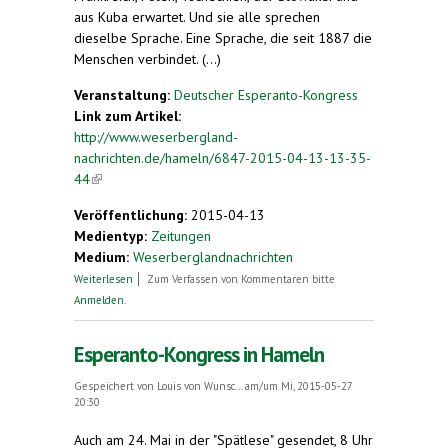
aus Kuba erwartet. Und sie alle sprechen
dieselbe Sprache. Eine Sprache, die seit 1887 die
Menschen verbindet. (...)
Veranstaltung:
Deutscher Esperanto-Kongress
Link zum Artikel:
http://www.weserbergland-
nachrichten.de/hameln/6847-2015-04-13-13-35-
44
(link is external)
Veröffentlichung:
2015-04-13
Medientyp:
Zeitungen
Medium:
Weserberglandnachrichten
über Teilnehmer aus sieben Ländern erwartet
Weiterlesen
Zum Verfassen von Kommentaren bitte
Anmelden
.
Esperanto-Kongress in Hameln
Gespeichert von
Louis von Wunsc...
am/um Mi, 2015-05-27
20:30
Auch am 24. Mai in der "Spätlese" gesendet, 8 Uhr