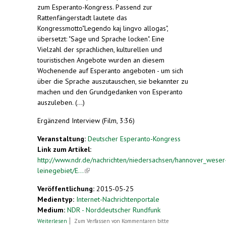
zum Esperanto-Kongress. Passend zur
Rattenfängerstadt lautete das
Kongressmotto"Legendo kaj lingvo allogas",
übersetzt: "Sage und Sprache locken". Eine
Vielzahl der sprachlichen, kulturellen und
touristischen Angebote wurden an diesem
Wochenende auf Esperanto angeboten - um sich
über die Sprache auszutauschen, sie bekannter zu
machen und den Grundgedanken von Esperanto
auszuleben. (...)
Ergänzend Interview (Film, 3:36)
Veranstaltung:
Deutscher Esperanto-Kongress
Link zum Artikel:
http://www.ndr.de/nachrichten/niedersachsen/hannover_weser
leinegebiet/E...
(link is external)
Veröffentlichung:
2015-05-25
Medientyp:
Internet-Nachrichtenportale
Medium:
NDR - Norddeutscher Rundfunk
über Esperanto-Kongress: Eine Stadt, eine
Weiterlesen
Zum Verfassen von Kommentaren bitte