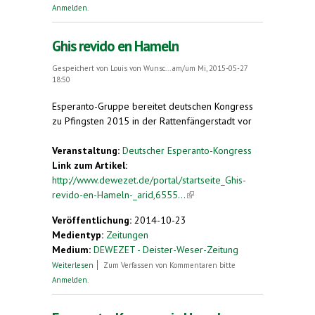
Sprache
Anmelden
.
Ghis revido en Hameln
Gespeichert von
Louis von Wunsc...
am/um Mi, 2015-05-27
18:50
Esperanto-Gruppe bereitet deutschen Kongress
zu Pfingsten 2015 in der Rattenfängerstadt vor
Veranstaltung:
Deutscher Esperanto-Kongress
Link zum Artikel:
http://www.dewezet.de/portal/startseite_Ghis-
revido-en-Hameln-_arid,6555...
(link is external)
Veröffentlichung:
2014-10-23
Medientyp:
Zeitungen
Medium:
DEWEZET - Deister-Weser-Zeitung
über Ghis revido en Hameln
Weiterlesen
Zum Verfassen von Kommentaren bitte
Anmelden
.