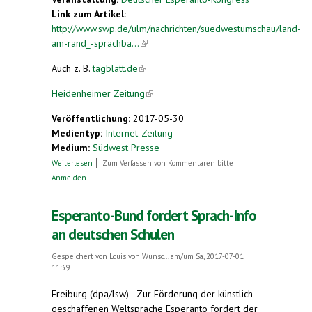
Link zum Artikel:
http://www.swp.de/ulm/nachrichten/suedwestumschau/land-
am-rand_-sprachba...
(link is external)
Auch z. B.
tagblatt.de
(link is external)
Heidenheimer Zeitung
(link is external)
Veröffentlichung:
2017-05-30
Medientyp:
Internet-Zeitung
Medium:
Südwest Presse
über Sprachbarriere auf Esperanto
Weiterlesen
Zum Verfassen von Kommentaren bitte
Anmelden
.
Esperanto-Bund fordert Sprach-Info
an deutschen Schulen
Gespeichert von
Louis von Wunsc...
am/um Sa, 2017-07-01
11:39
Freiburg (dpa/lsw) - Zur Förderung der künstlich
geschaffenen Weltsprache Esperanto fordert der