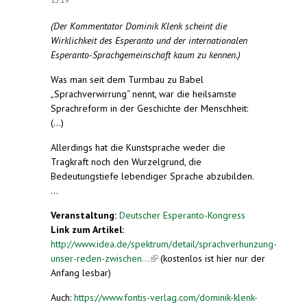
(Der Kommentator Dominik Klenk scheint die
Wirklichkeit des Esperanto und der internationalen
Esperanto-Sprachgemeinschaft kaum zu kennen.)
Was man seit dem Turmbau zu Babel
„Sprachverwirrung“ nennt, war die heilsamste
Sprachreform in der Geschichte der Menschheit:
(...)
Allerdings hat die Kunstsprache weder die
Tragkraft noch den Wurzelgrund, die
Bedeutungstiefe lebendiger Sprache abzubilden.
...
Veranstaltung:
Deutscher Esperanto-Kongress
Link zum Artikel:
http://www.idea.de/spektrum/detail/sprachverhunzung-
unser-reden-zwischen...
(link is external)
(kostenlos ist hier nur der
Anfang lesbar)
Auch:
https://www.fontis-verlag.com/dominik-klenk-