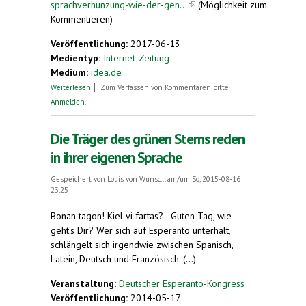
sprachverhunzung-wie-der-gen...
(link is external)
(Möglichkeit zum
Kommentieren)
Veröffentlichung:
2017-06-13
Medientyp:
Internet-Zeitung
Medium:
idea.de
über Sprachverhunzung – Unser Reden zwischen
Weiterlesen
Zum Verfassen von Kommentaren bitte
Bibel und Babel
Anmelden
.
Die Träger des grünen Sterns reden
in ihrer eigenen Sprache
Gespeichert von
Louis von Wunsc...
am/um So, 2015-08-16
23:25
Bonan tagon! Kiel vi fartas? - Guten Tag, wie
geht's Dir? Wer sich auf Esperanto unterhält,
schlängelt sich irgendwie zwischen Spanisch,
Latein, Deutsch und Französisch. (...)
Veranstaltung:
Deutscher Esperanto-Kongress
Veröffentlichung:
2014-05-17