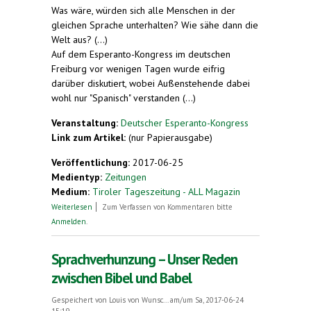
Was wäre, würden sich alle Menschen in der
gleichen Sprache unterhalten? Wie sähe dann die
Welt aus? (...)
Auf dem Esperanto-Kongress im deutschen
Freiburg vor wenigen Tagen wurde eifrig
darüber diskutiert, wobei Außenstehende dabei
wohl nur "Spanisch" verstanden (...)
Veranstaltung:
Deutscher Esperanto-Kongress
Link zum Artikel:
(nur Papierausgabe)
Veröffentlichung:
2017-06-25
Medientyp:
Zeitungen
Medium:
Tiroler Tageszeitung - ALL Magazin
über Eine Begegnung mit vielen Bekannten
Weiterlesen
Zum Verfassen von Kommentaren bitte
Anmelden
.
Sprachverhunzung – Unser Reden
zwischen Bibel und Babel
Gespeichert von
Louis von Wunsc...
am/um Sa, 2017-06-24
15:19