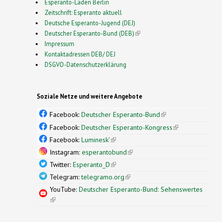
Esperanto-Laden Berlin
Zeitschrift: Esperanto aktuell
Deutsche Esperanto-Jugend (DEJ)
Deutscher Esperanto-Bund (DEB)
(link is external)
Impressum
Kontaktadressen DEB/ DEJ
DSGVO-Datenschutzerklärung
Soziale Netze und weitere Angebote
Facebook:
Deutscher Esperanto-Bund
(link is
external)
Facebook:
Deutscher Esperanto-Kongress
(link is
external)
Facebook:
Luminesk'
(link is external)
Instagram:
esperantobund
(link is external)
Twitter:
Esperanto_D
(link is external)
Telegram:
telegramo.org
(link is external)
YouTube:
Deutscher Esperanto-Bund: Sehenswertes
(link is external)