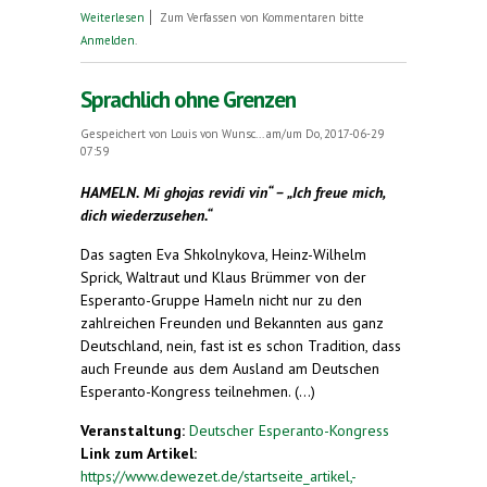
über Esperanto-Bund fordert Sprach-Info an
Weiterlesen
Zum Verfassen von Kommentaren bitte
deutschen Schulen
Anmelden
.
Sprachlich ohne Grenzen
Gespeichert von
Louis von Wunsc...
am/um Do, 2017-06-29
07:59
HAMELN. Mi ghojas revidi vin“ – „Ich freue mich,
dich wiederzusehen.“
Das sagten Eva Shkolnykova, Heinz-Wilhelm
Sprick, Waltraut und Klaus Brümmer von der
Esperanto-Gruppe Hameln nicht nur zu den
zahlreichen Freunden und Bekannten aus ganz
Deutschland, nein, fast ist es schon Tradition, dass
auch Freunde aus dem Ausland am Deutschen
Esperanto-Kongress teilnehmen. (...)
Veranstaltung:
Deutscher Esperanto-Kongress
Link zum Artikel:
https://www.dewezet.de/startseite_artikel,-