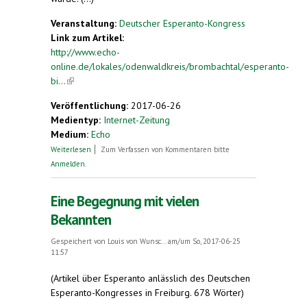
Veranstaltung:
Deutscher Esperanto-Kongress
Link zum Artikel:
http://www.echo-
online.de/lokales/odenwaldkreis/brombachtal/esperanto-
bi...
(link is external)
Veröffentlichung:
2017-06-26
Medientyp:
Internet-Zeitung
Medium:
Echo
über Esperanto bietet weltweite Kontakte ohne
Weiterlesen
Zum Verfassen von Kommentaren bitte
Sprachbarrieren
Anmelden
.
Eine Begegnung mit vielen
Bekannten
Gespeichert von
Louis von Wunsc...
am/um So, 2017-06-25
11:57
(Artikel über Esperanto anlässlich des Deutschen
Esperanto-Kongresses in Freiburg. 678 Wörter)