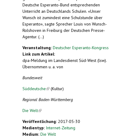
Deutsche Esperanto-Bund entsprechenden
Unterricht an Deutschlands Schulen. «Unser
Wunsch ist zumindest eine Schulstunde über
Esperanto», sagte Sprecher Louis von Wunsch-
Rolshoven in Freiburg der Deutschen Presse-
Agentur. (...)
Veranstaltung:
Deutscher Esperanto-Kongress
Link zum Artikel:
dpa-Meldung im Landesdienst Süd-West (lsw).
Übernommen u. a. von
Bundesweit
Süddeutsche
(link is external)
(Kultur)
Regional Baden-Württemberg
Die Welt
(link is external)
Veröffentlichung:
2017-05-30
Medientyp:
Internet-Zeitung
Medium:
Die Welt