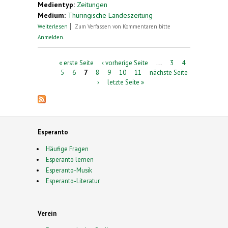
Medientyp:
Zeitungen
Medium:
Thüringische Landeszeitung
über Die Träger des grünen Sterns reden in
Weiterlesen
Zum Verfassen von Kommentaren bitte
ihrer eigenen Sprache
Anmelden
.
Seiten
« erste Seite
‹ vorherige Seite
…
3
4
5
6
7
8
9
10
11
nächste Seite
›
letzte Seite »
Esperanto
Häufige Fragen
Esperanto lernen
Esperanto-Musik
Esperanto-Literatur
Verein