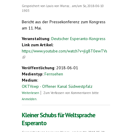
Gespeichert von
Louis von Wunsc...
am/um So, 2018-06-10
19:03
Bericht aus der Pressekonferenz zum Kongress
am 11. Mai.
Veranstaltung:
Deutscher Esperanto-Kongress
Link zum Artikel:
https://www.youtube.com/watch?v=jlg8T0ewTVs
(link is external)
Veröffentlichung:
2018-06-01
Medientyp:
Fernsehen
Medium:
OKTVswp - Offener Kanal Südwestpfalz
über Esperanto-Kongress in Zweibrücken
Weiterlesen
Zum Verfassen von Kommentaren bitte
Anmelden
.
Kleiner Schubs für Weltsprache
Esperanto