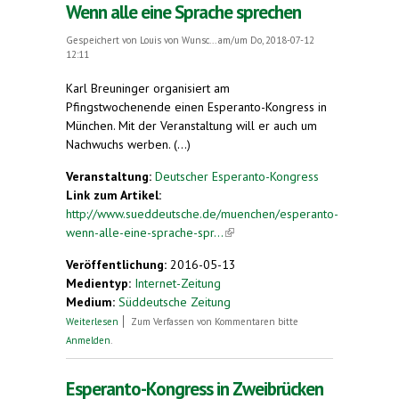
Wenn alle eine Sprache sprechen
Gespeichert von
Louis von Wunsc...
am/um Do, 2018-07-12
12:11
Karl Breuninger organisiert am
Pfingstwochenende einen Esperanto-Kongress in
München. Mit der Veranstaltung will er auch um
Nachwuchs werben. (...)
Veranstaltung:
Deutscher Esperanto-Kongress
Link zum Artikel:
http://www.sueddeutsche.de/muenchen/esperanto-
wenn-alle-eine-sprache-spr...
(link is external)
Veröffentlichung:
2016-05-13
Medientyp:
Internet-Zeitung
Medium:
Süddeutsche Zeitung
über Wenn alle eine Sprache sprechen
Weiterlesen
Zum Verfassen von Kommentaren bitte
Anmelden
.
Esperanto-Kongress in Zweibrücken