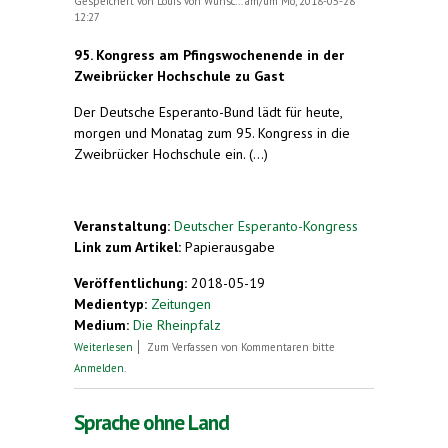
Gespeichert von
Louis von Wunsc...
am/um Mo, 2018-05-28
12:27
95. Kongress am Pfingswochenende in der
Zweibrücker Hochschule zu Gast
Der Deutsche Esperanto-Bund lädt für heute,
morgen und Monatag zum 95. Kongress in die
Zweibrücker Hochschule ein. (...)
Veranstaltung:
Deutscher Esperanto-Kongress
Link zum Artikel:
Papierausgabe
Veröffentlichung:
2018-05-19
Medientyp:
Zeitungen
Medium:
Die Rheinpfalz
über Kleiner Schubs für Weltsprache Esperanto
Weiterlesen
Zum Verfassen von Kommentaren bitte
Anmelden
.
Sprache ohne Land