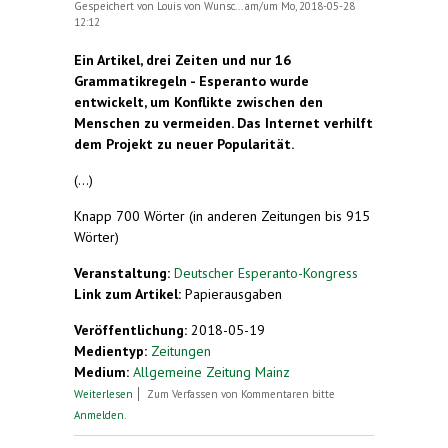
Gespeichert von
Louis von Wunsc...
am/um Mo, 2018-05-28
12:12
Ein Artikel, drei Zeiten und nur 16
Grammatikregeln - Esperanto wurde
entwickelt, um Konflikte zwischen den
Menschen zu vermeiden. Das Internet verhilft
dem Projekt zu neuer Popularität.
(...)
Knapp 700 Wörter (in anderen Zeitungen bis 915
Wörter)
Veranstaltung:
Deutscher Esperanto-Kongress
Link zum Artikel:
Papierausgaben
Veröffentlichung:
2018-05-19
Medientyp:
Zeitungen
Medium:
Allgemeine Zeitung Mainz
über Sprache ohne Land
Weiterlesen
Zum Verfassen von Kommentaren bitte
Anmelden
.