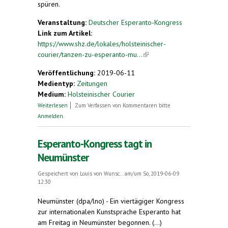
spüren.
Veranstaltung:
Deutscher Esperanto-Kongress
Link zum Artikel:
https://www.shz.de/lokales/holsteinischer-
courier/tanzen-zu-esperanto-mu...
(link is
external)
Veröffentlichung:
2019-06-11
Medientyp:
Zeitungen
Medium:
Holsteinischer Courier
über Kongress zur Plansprache in Neumünster:
Weiterlesen
Zum Verfassen von Kommentaren bitte
Tanzen zu Esperanto-Musik
Anmelden
.
Esperanto-Kongress tagt in
Neumünster
Gespeichert von
Louis von Wunsc...
am/um So, 2019-06-09
12:30
Neumünster (dpa/lno) - Ein viertägiger Kongress
zur internationalen Kunstsprache Esperanto hat
am Freitag in Neumünster begonnen. (...)