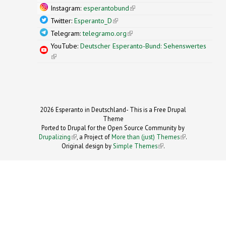
Instagram:
esperantobund
(link is external)
Twitter:
Esperanto_D
(link is external)
Telegram:
telegramo.org
(link is external)
YouTube:
Deutscher Esperanto-Bund: Sehenswertes
(link is external)
2026 Esperanto in Deutschland- This is a Free Drupal
Theme
Ported to Drupal for the Open Source Community by
Drupalizing
(link is external)
, a Project of
More than (just) Themes
(link is
.
Original design by
Simple Themes
.
(link is
external)
external)