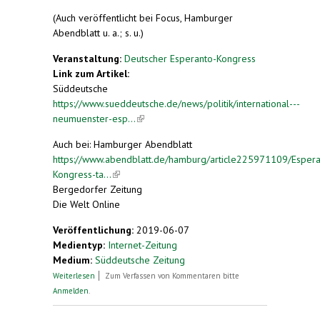
(Auch veröffentlicht bei Focus, Hamburger
Abendblatt u. a.; s. u.)
Veranstaltung:
Deutscher Esperanto-Kongress
Link zum Artikel:
Süddeutsche
https://www.sueddeutsche.de/news/politik/international---
neumuenster-esp...
(link is external)
Auch bei: Hamburger Abendblatt
https://www.abendblatt.de/hamburg/article225971109/Espera
Kongress-ta...
(link is external)
Bergedorfer Zeitung
Die Welt Online
Veröffentlichung:
2019-06-07
Medientyp:
Internet-Zeitung
Medium:
Süddeutsche Zeitung
über Esperanto-Kongress tagt in Neumünster
Weiterlesen
Zum Verfassen von Kommentaren bitte
Anmelden
.