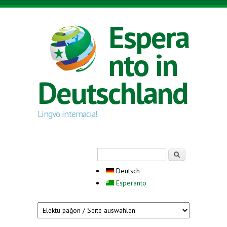
Direkt zum Inhalt
Espera
nto in
Deutschland
Lingvo internacia!
Suchformular
Suche
Deutsch
Esperanto