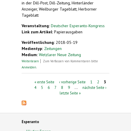
in der Dill-Post, Dill-Zeitung, Hinterländer
Anzeiger, Weilburger Tageblatt, Herborner
Tageblatt
Veranstaltung:
Deutscher Esperanto-Kongress
Link zum Artikel:
Papierausgaben
Veröffentlichung:
2018-05-19
Medientyp:
Zeitungen
Medium:
Wetzlarer Neue Zeitung
über Kunstsprache: Zoja und Ralf Haumer zeigen
Weiterlesen
Zum Verfassen von Kommentaren bitte
eine Tafel mit der Aufschrift „Hallo, wie geht es
Anmelden
.
dir“ auf Esperanto
Seiten
« erste Seite
‹ vorherige Seite
1
2
3
4
5
6
7
8
9
…
nächste Seite ›
letzte Seite »
Esperanto