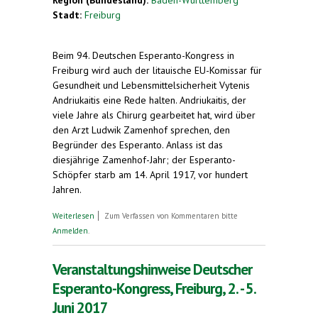
Stadt:
Freiburg
Beim 94. Deutschen Esperanto-Kongress in
Freiburg wird auch der litauische EU-Komissar für
Gesundheit und Lebensmittelsicherheit Vytenis
Andriukaitis eine Rede halten. Andriukaitis, der
viele Jahre als Chirurg gearbeitet hat, wird über
den Arzt Ludwik Zamenhof sprechen, den
Begründer des Esperanto. Anlass ist das
diesjährige Zamenhof-Jahr; der Esperanto-
Schöpfer starb am 14. April 1917, vor hundert
Jahren.
über EU-Kommissar beim 94. Deutschen
Weiterlesen
Zum Verfassen von Kommentaren bitte
Esperanto-Kongress in Freiburg. Vytenis
Anmelden
.
Andriukaitis spricht seit vier Jahrzehnten
Esperanto
Veranstaltungshinweise Deutscher
Esperanto-Kongress, Freiburg, 2. - 5.
Juni 2017