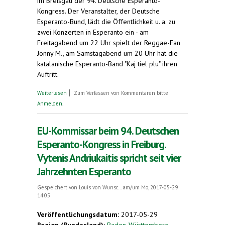
im Breisgau der 94. Deutsche Esperanto-
Kongress. Der Veranstalter, der Deutsche
Esperanto-Bund, lädt die Öffentlichkeit u. a. zu
zwei Konzerten in Esperanto ein - am
Freitagabend um 22 Uhr spielt der Reggae-Fan
Jonny M., am Samstagabend um 20 Uhr hat die
katalanische Esperanto-Band "Kaj tiel plu" ihren
Auftritt.
über 94. Deutscher Esperanto-Kongress in
Weiterlesen
Zum Verfassen von Kommentaren bitte
Freiburg/Breisgau ab Freitag. Rede von EU-
Anmelden
.
Kommissar Andriukaitis in Esperanto
EU-Kommissar beim 94. Deutschen
Esperanto-Kongress in Freiburg.
Vytenis Andriukaitis spricht seit vier
Jahrzehnten Esperanto
Gespeichert von
Louis von Wunsc...
am/um Mo, 2017-05-29
14:05
Veröffentlichungsdatum:
2017-05-29
Region (Bundesland):
Baden-Württemberg