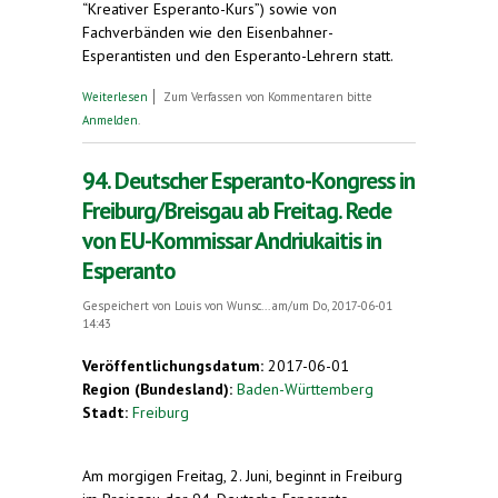
“Kreativer Esperanto-Kurs”) sowie von
Fachverbänden wie den Eisenbahner-
Esperantisten und den Esperanto-Lehrern statt.
über 94. Deutscher Esperanto-Kongress:
Weiterlesen
Zum Verfassen von Kommentaren bitte
Begegnung von Menschen aus vielen Ländern, in
Anmelden
.
ihrer gemeinsamen internationalen Sprache
94. Deutscher Esperanto-Kongress in
Freiburg/Breisgau ab Freitag. Rede
von EU-Kommissar Andriukaitis in
Esperanto
Gespeichert von
Louis von Wunsc...
am/um Do, 2017-06-01
14:43
Veröffentlichungsdatum:
2017-06-01
Region (Bundesland):
Baden-Württemberg
Stadt:
Freiburg
Am morgigen Freitag, 2. Juni, beginnt in Freiburg