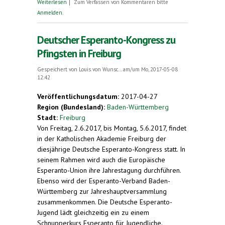
über Deutscher Esperanto-Kongress in Freiburg,
Weiterlesen
Zum Verfassen von Kommentaren bitte
Pfingsten, 2. bis 5. Juni 2017. Informationen zu
Anmelden
.
Esperanto
Deutscher Esperanto-Kongress zu
Pfingsten in Freiburg
Gespeichert von
Louis von Wunsc...
am/um Mo, 2017-05-08
12:42
Veröffentlichungsdatum:
2017-04-27
Region (Bundesland):
Baden-Württemberg
Stadt:
Freiburg
Von Freitag, 2.6.2017, bis Montag, 5.6.2017, findet
in der Katholischen Akademie Freiburg der
diesjährige Deutsche Esperanto-Kongress statt. In
seinem Rahmen wird auch die Europäische
Esperanto-Union ihre Jahrestagung durchführen.
Ebenso wird der Esperanto-Verband Baden-
Württemberg zur Jahreshauptversammlung
zusammenkommen. Die Deutsche Esperanto-
Jugend lädt gleichzeitig ein zu einem
Schnupperkurs Esperanto für Jugendliche.