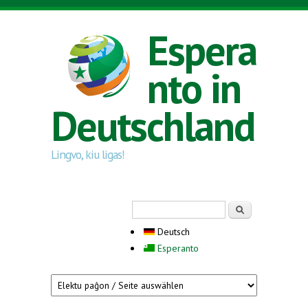
Direkt zum Inhalt
Espera
nto in
Deutschland
Lingvo, kiu ligas!
Suchformular
Suche
Deutsch
Esperanto