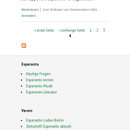
über Deutscher Esperanto-Kongress zu Pfingsten
Weiterlesen
Zum Verfassen von Kommentaren bitte
in Freiburg
Anmelden
.
Seiten
« erste Seite
‹ vorherige Seite
1
2
3
4
Esperanto
Häufige Fragen
Esperanto lernen
Esperanto-Musik
Esperanto-Literatur
Verein
Esperanto-Laden Berlin
Zeitschrift: Esperanto aktuell