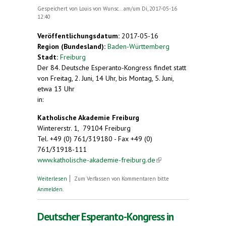
Gespeichert von
Louis von Wunsc...
am/um Di, 2017-05-16
12:40
Veröffentlichungsdatum:
2017-05-16
Region (Bundesland):
Baden-Württemberg
Stadt:
Freiburg
Der 84. Deutsche Esperanto-Kongress findet statt
von Freitag, 2. Juni, 14 Uhr, bis Montag, 5. Juni,
etwa 13 Uhr
in:
Katholische Akademie Freiburg
Wintererstr. 1, 79104 Freiburg
Tel. +49 (0) 761/319180 - Fax +49 (0)
761/31918-111
www.katholische-akademie-freiburg.de
(link is
external)
über Veranstaltungshinweise Deutscher
Weiterlesen
Zum Verfassen von Kommentaren bitte
Esperanto-Kongress, Freiburg, 2. - 5. Juni 2017
Anmelden
.
Deutscher Esperanto-Kongress in