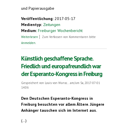
und Papierausgabe
Veröffentlichung:
2017-05-17
Medientyp:
Zeitungen
Medium:
Freiburger Wochenbericht
über Kommunikation auf Augenhöhe
Weiterlesen
Zum Verfassen von Kommentaren bitte
Anmelden
.
Künstlich geschaffene Sprache.
Friedlich und europafreundlich war
der Esperanto-Kongress in Freiburg
Gespeichert von
Louis von Wunsc...
am/um Sa, 2017-07-01
14:06
Den Deutschen Esperanto-Kongress in
Freiburg besuchten vor allem Ältere. Jüngere
Anhänger tauschen sich im Internet aus.
(...)