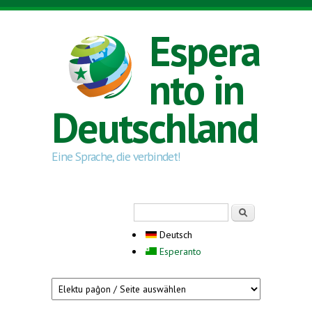
Direkt zum Inhalt
Espera
nto in
Deutschland
Eine Sprache, die verbindet!
Suchformular
Suche
Deutsch
Esperanto