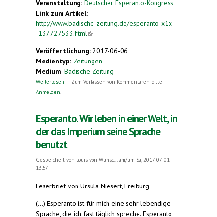
Veranstaltung:
Deutscher Esperanto-Kongress
Link zum Artikel:
http://www.badische-zeitung.de/esperanto-x1x-
-137727533.html
(link is external)
Veröffentlichung:
2017-06-06
Medientyp:
Zeitungen
Medium:
Badische Zeitung
über Esperanto
Weiterlesen
Zum Verfassen von Kommentaren bitte
Anmelden
.
Esperanto. Wir leben in einer Welt, in
der das Imperium seine Sprache
benutzt
Gespeichert von
Louis von Wunsc...
am/um Sa, 2017-07-01
13:57
Leserbrief von Ursula Niesert, Freiburg
(...) Esperanto ist für mich eine sehr lebendige
Sprache, die ich fast täglich spreche. Esperanto