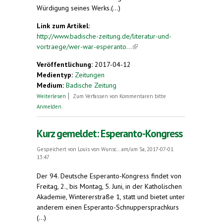
Würdigung seines Werks.(...)
Link zum Artikel:
http://www.badische-zeitung.de/literatur-und-
vortraege/wer-war-esperanto...
(link is external)
Veröffentlichung:
2017-04-12
Medientyp:
Zeitungen
Medium:
Badische Zeitung
über Kunstsprache. Wer war Esperanto-Erfinder
Weiterlesen
Zum Verfassen von Kommentaren bitte
Ludwik Zamenhof?
Anmelden
.
Kurz gemeldet: Esperanto-Kongress
Gespeichert von
Louis von Wunsc...
am/um Sa, 2017-07-01
13:47
Der 94. Deutsche Esperanto-Kongress findet von
Freitag, 2., bis Montag, 5. Juni, in der Katholischen
Akademie, Wintererstraße 1, statt und bietet unter
anderem einen Esperanto-Schnuppersprachkurs
(...)