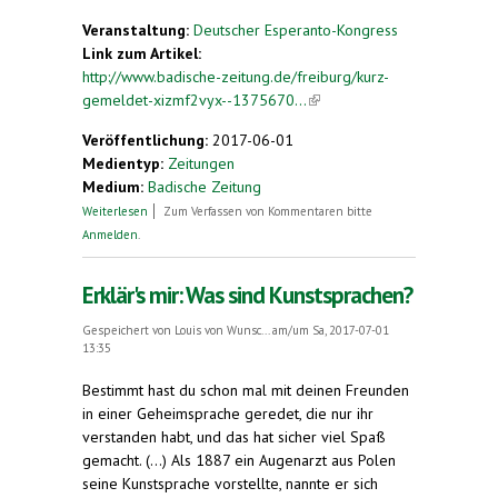
Veranstaltung:
Deutscher Esperanto-Kongress
Link zum Artikel:
http://www.badische-zeitung.de/freiburg/kurz-
gemeldet-xizmf2vyx--1375670...
(link is external)
Veröffentlichung:
2017-06-01
Medientyp:
Zeitungen
Medium:
Badische Zeitung
über Kurz gemeldet: Esperanto-Kongress
Weiterlesen
Zum Verfassen von Kommentaren bitte
Anmelden
.
Erklär's mir: Was sind Kunstsprachen?
Gespeichert von
Louis von Wunsc...
am/um Sa, 2017-07-01
13:35
Bestimmt hast du schon mal mit deinen Freunden
in einer Geheimsprache geredet, die nur ihr
verstanden habt, und das hat sicher viel Spaß
gemacht. (...) Als 1887 ein Augenarzt aus Polen
seine Kunstsprache vorstellte, nannte er sich