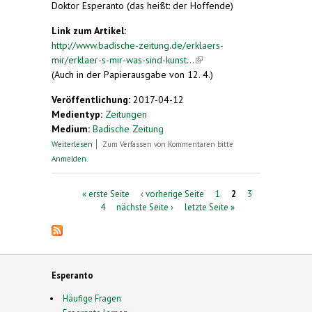
Doktor Esperanto (das heißt: der Hoffende)
Link zum Artikel:
http://www.badische-zeitung.de/erklaers-
mir/erklaer-s-mir-was-sind-kunst...
(link is external)
(Auch in der Papierausgabe von 12. 4.)
Veröffentlichung:
2017-04-12
Medientyp:
Zeitungen
Medium:
Badische Zeitung
über Erklär's mir: Was sind Kunstsprachen?
Weiterlesen
Zum Verfassen von Kommentaren bitte
Anmelden
.
Seiten
« erste Seite
‹ vorherige Seite
1
2
3
4
nächste Seite ›
letzte Seite »
Esperanto
Häufige Fragen