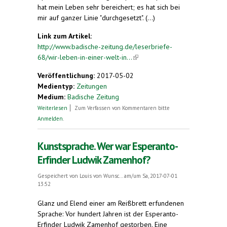
hat mein Leben sehr bereichert; es hat sich bei
mir auf ganzer Linie "durchgesetzt". (...)
Link zum Artikel:
http://www.badische-zeitung.de/leserbriefe-
68/wir-leben-in-einer-welt-in...
(link is external)
Veröffentlichung:
2017-05-02
Medientyp:
Zeitungen
Medium:
Badische Zeitung
über Esperanto. Wir leben in einer Welt, in der
Weiterlesen
Zum Verfassen von Kommentaren bitte
das Imperium seine Sprache benutzt
Anmelden
.
Kunstsprache. Wer war Esperanto-
Erfinder Ludwik Zamenhof?
Gespeichert von
Louis von Wunsc...
am/um Sa, 2017-07-01
13:52
Glanz und Elend einer am Reißbrett erfundenen
Sprache: Vor hundert Jahren ist der Esperanto-
Erfinder Ludwik Zamenhof gestorben. Eine