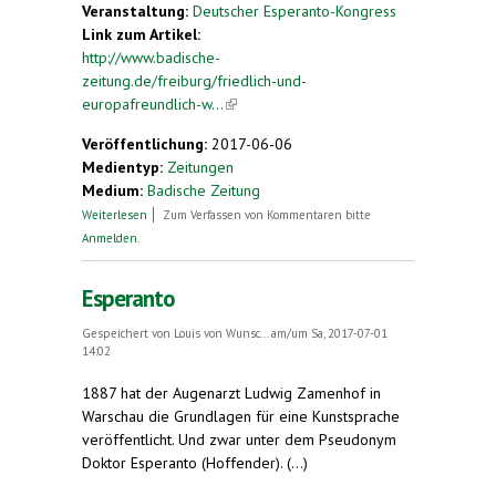
Veranstaltung:
Deutscher Esperanto-Kongress
Link zum Artikel:
http://www.badische-
zeitung.de/freiburg/friedlich-und-
europafreundlich-w...
(link is external)
Veröffentlichung:
2017-06-06
Medientyp:
Zeitungen
Medium:
Badische Zeitung
über Künstlich geschaffene Sprache. Friedlich
Weiterlesen
Zum Verfassen von Kommentaren bitte
und europafreundlich war der Esperanto-
Anmelden
.
Kongress in Freiburg
Esperanto
Gespeichert von
Louis von Wunsc...
am/um Sa, 2017-07-01
14:02
1887 hat der Augenarzt Ludwig Zamenhof in
Warschau die Grundlagen für eine Kunstsprache
veröffentlicht. Und zwar unter dem Pseudonym
Doktor Esperanto (Hoffender). (...)