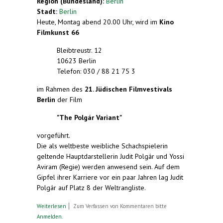
Region (Bundesland):
Berlin
Stadt:
Berlin
Heute, Montag abend 20.00 Uhr, wird im
Kino
Filmkunst 66
Bleibtreustr. 12
10623 Berlin
Telefon: 030 / 88 21 75 3
im Rahmen des
21. Jüdischen Filmvestivals
Berlin
der Film
"The Polgár Variant"
vorgeführt.
Die als weltbeste weibliche Schachspielerin
geltende Hauptdarstellerin Judit Polgár und Yossi
Aviram (Regie) werden anwesend sein. Auf dem
Gipfel ihrer Karriere vor ein paar Jahren lag Judit
Polgár auf Platz 8 der Weltrangliste.
über Judit Polgár, weltbeste Schachspielerin,
Weiterlesen
Zum Verfassen von Kommentaren bitte
spricht die internationale Sprache Esperanto
Anmelden
.