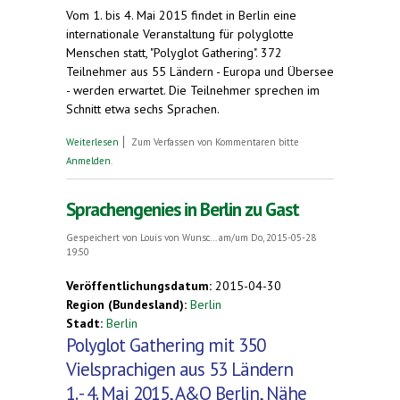
Vom 1. bis 4. Mai 2015 findet in Berlin eine
internationale Veranstaltung für polyglotte
Menschen statt, "Polyglot Gathering". 372
Teilnehmer aus 55 Ländern - Europa und Übersee
- werden erwartet. Die Teilnehmer sprechen im
Schnitt etwa sechs Sprachen.
über 350 Teilnehmer aus aller Welt beim Treffen
Weiterlesen
Zum Verfassen von Kommentaren bitte
der Vielsprachigen - "Polyglot Gathering", Berlin, 1.
Anmelden
.
- 4. Mai 2015
Sprachengenies in Berlin zu Gast
Gespeichert von
Louis von Wunsc...
am/um Do, 2015-05-28
19:50
Veröffentlichungsdatum:
2015-04-30
Region (Bundesland):
Berlin
Stadt:
Berlin
Polyglot Gathering mit 350
Vielsprachigen aus 53 Ländern
1. - 4. Mai 2015, A&O Berlin, Nähe