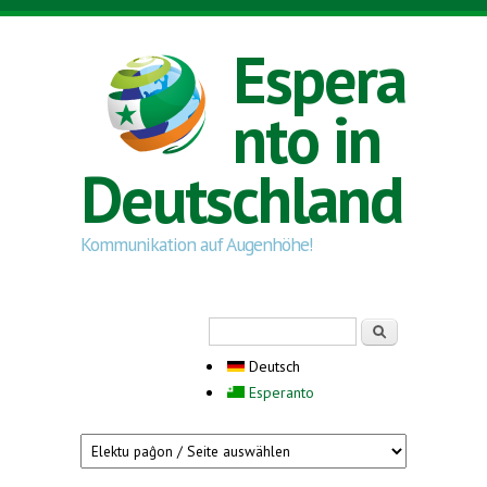
Direkt zum Inhalt
Espera
nto in
Deutschland
Kommunikation auf Augenhöhe!
Suchformular
Suche
Deutsch
Esperanto