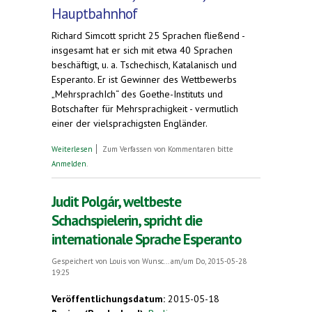
Hauptbahnhof
Richard Simcott spricht 25 Sprachen fließend -
insgesamt hat er sich mit etwa 40 Sprachen
beschäftigt, u. a. Tschechisch, Katalanisch und
Esperanto. Er ist Gewinner des Wettbewerbs
„MehrsprachIch“ des Goethe-Instituts und
Botschafter für Mehrsprachigkeit - vermutlich
einer der vielsprachigsten Engländer.
über Sprachengenies in Berlin zu Gast
Weiterlesen
Zum Verfassen von Kommentaren bitte
Anmelden
.
Judit Polgár, weltbeste
Schachspielerin, spricht die
internationale Sprache Esperanto
Gespeichert von
Louis von Wunsc...
am/um Do, 2015-05-28
19:25
Veröffentlichungsdatum:
2015-05-18