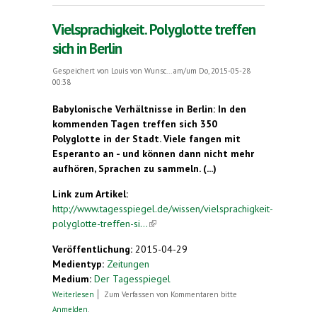
Vielsprachigkeit. Polyglotte treffen
sich in Berlin
Gespeichert von
Louis von Wunsc...
am/um Do, 2015-05-28
00:38
Babylonische Verhältnisse in Berlin: In den
kommenden Tagen treffen sich 350
Polyglotte in der Stadt. Viele fangen mit
Esperanto an - und können dann nicht mehr
aufhören, Sprachen zu sammeln.
(...)
Link zum Artikel:
http://www.tagesspiegel.de/wissen/vielsprachigkeit-
polyglotte-treffen-si...
(link is external)
Veröffentlichung:
2015-04-29
Medientyp:
Zeitungen
Medium:
Der Tagesspiegel
über Vielsprachigkeit. Polyglotte treffen sich in
Weiterlesen
Zum Verfassen von Kommentaren bitte
Berlin
Anmelden
.