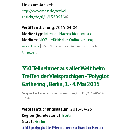
Link zum Artikel:
http://www.moz.de/artikel-
ansicht/dg/0/1/1380676
(link is external)
Veröffentlichung:
2015-04-04
Medientyp:
Internet-Nachrichtenportale
Medium:
MOZ - Märkische Onlinezeitung
über "Diese Sprache gehört keinem"
Weiterlesen
Zum Verfassen von Kommentaren bitte
Anmelden
.
350 Teilnehmer aus aller Welt beim
Treffen der Vielsprachigen - "Polyglot
Gathering", Berlin, 1. - 4. Mai 2015
Gespeichert von
Louis von Wunsc...
am/um Do, 2015-05-28
19:54
Veröffentlichungsdatum:
2015-04-23
Region (Bundesland):
Berlin
Stadt:
Berlin
350 polyglotte Menschen zu Gast in Berlin