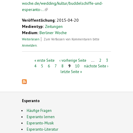
woche.de/wedding/kultur/buddelschiffe-und-
esperanto-...
(link is external)
Veröffentlichung:
2015-04-20
Medientyp:
Zeitungen
Medium:
Berliner Woche
über Buddelschiffe und Esperanto: 1. Hobbytag in
Weiterlesen
Zum Verfassen von Kommentaren bitte
der Seniorenresidenz Schwyzer Straße
Anmelden
.
Seiten
« erste Seite
‹ vorherige Seite
…
2
3
4
5
6
7
8
9
10
nächste Seite ›
letzte Seite »
Esperanto
Häufige Fragen
Esperanto lernen
Esperanto-Musik
Esperanto-Literatur