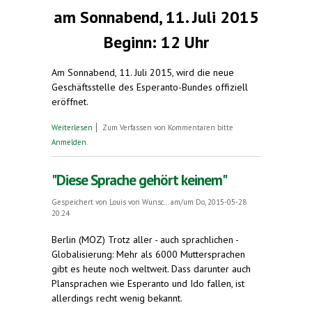
am Sonnabend, 11. Juli 2015
Beginn: 12 Uhr
Am Sonnabend, 11. Juli 2015, wird die neue
Geschäftsstelle des Esperanto-Bundes offiziell
eröffnet.
über Neu in Berlin: Der Esperanto-Laden
Weiterlesen
Zum Verfassen von Kommentaren bitte
Anmelden
.
"Diese Sprache gehört keinem"
Gespeichert von
Louis von Wunsc...
am/um Do, 2015-05-28
20:24
Berlin (MOZ) Trotz aller - auch sprachlichen -
Globalisierung: Mehr als 6000 Muttersprachen
gibt es heute noch weltweit. Dass darunter auch
Plansprachen wie Esperanto und Ido fallen, ist
allerdings recht wenig bekannt.