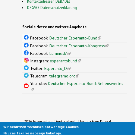
Kontaktadressen DEB/ DEJ
DSGVO-Datenschutzerklärung
Soziale Netze und weitere Angebote
Facebook:
Deutscher Esperanto-Bund
(link is
external)
Facebook:
Deutscher Esperanto-Kongress
(link is
external)
Facebook:
Luminesk'
(link is external)
Instagram:
esperantobund
(link is external)
Twitter:
Esperanto_D
(link is external)
Telegram:
telegramo.org
(link is external)
YouTube:
Deutscher Esperanto-Bund: Sehenswertes
(link is external)
2026 Esperanto in Deutschland- This is a Free Drupal
Wir benutzen technisch notwendige Cookies.
Theme
Ported to Drupal for the Open Source Community by
Ni uzas teknike necesajn kuketojn.