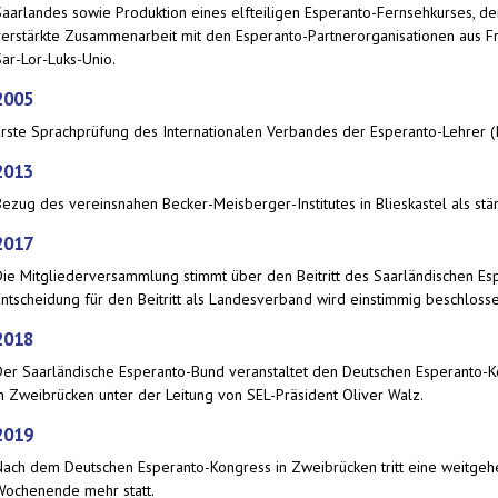
Saarlandes sowie Produktion eines elfteiligen Esperanto-Fernsehkurses, de
verstärkte Zusammenarbeit mit den Esperanto-Partnerorganisationen aus F
Sar-Lor-Luks-Unio.
2005
Erste Sprachprüfung des Internationalen Verbandes der Esperanto-Lehrer (
2013
Bezug des vereinsnahen Becker-Meisberger-Institutes in Blieskastel als stä
2017
Die Mitgliederversammlung stimmt über den Beitritt des Saarländischen E
ntscheidung für den Beitritt als Landesverband wird einstimmig beschlossen
2018
Der Saarländische Esperanto-Bund veranstaltet den Deutschen Esperanto-
in Zweibrücken unter der Leitung von SEL-Präsident Oliver Walz.
2019
Nach dem Deutschen Esperanto-Kongress in Zweibrücken tritt eine weitgehe
Wochenende mehr statt.