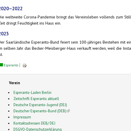
2020–2022
Die weltweite Corona-Pandemie bringt das Vereinsleben vollends zum Stills
eit dringt Feuchtigkeit ins Haus ein.
2023
Der Saarländische Esperanto-Bund feiert sein 100-jähriges Bestehen mit 
im selben Jahr das Becker-Meisberger-Haus verkauft werden, weil die Inst
st.
Esperanto
Verein
Esperanto-Laden Berlin
Zeitschrift: Esperanto aktuell
Deutsche Esperanto-Jugend (DEJ)
Deutscher Esperanto-Bund (DEB)
(link is external)
Impressum
Kontaktadressen DEB/ DEJ
DSGVO-Datenschutzerklärung