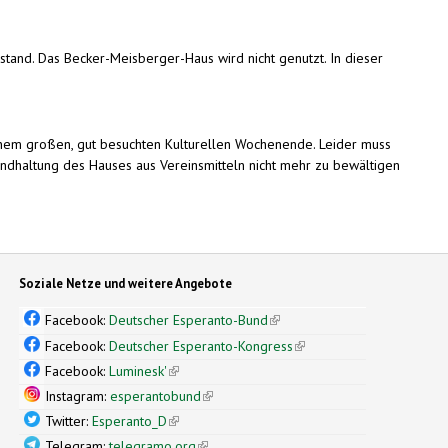
tand. Das Becker-Meisberger-Haus wird nicht genutzt. In dieser
einem großen, gut besuchten Kulturellen Wochenende. Leider muss
andhaltung des Hauses aus Vereinsmitteln nicht mehr zu bewältigen
Soziale Netze und weitere Angebote
Facebook:
Deutscher Esperanto-Bund
(link is external)
Facebook:
Deutscher Esperanto-Kongress
(link is external)
Facebook:
Luminesk'
(link is external)
Instagram:
esperantobund
(link is external)
Twitter:
Esperanto_D
(link is external)
Telegram:
telegramo.org
(link is external)