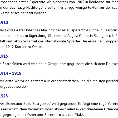
erregenden ersten Esperanto-Weltkongress von 1905 in Boulogne-sur-Me
an der Saar tätig. Nachfolgend sollen nur einige wenige Fakten aus der sa
exemplarisch genannt werden.
1910
Der Postsekretär Johannes May gründet eine Esperanto-Gruppe in Saarbrüc
eitet einen Kurs in Jägersburg. Gleiches tut August Omlor in St. Ingbert. In 
Höft und Jakob Schenkel die Internationale Sprache. Die einzelnen Gruppe
erst 1912 Kontakt zu Omlor.
1913
In Saarbrücken wird eine neue Ortsgruppe gegründet, die sich dem Deutsc
1914 – 1918
Der erste Weltkrieg zerstört alle organisatorischen und die meisten persö
aufgebaut werden.
1923
Der „Esperanto-Bund Saargebiet“ wird gegründet. Es folgt eine rege Verei
gesellschaftlichen Veranstaltungen abwechselnd in verschiedenen Orten d
Begegnungen mit Esperanto-Sprechern aus der Pfalz.