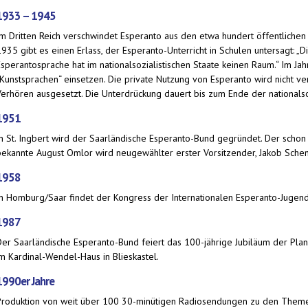
1933 – 1945
Im Dritten Reich verschwindet Esperanto aus den etwa hundert öffentlichen 
935 gibt es einen Erlass, der Esperanto-Unterricht in Schulen untersagt: „
Esperantosprache hat im nationalsozialistischen Staate keinen Raum.“ Im Ja
„Kunstsprachen“ einsetzen. Die private Nutzung von Esperanto wird nicht ve
Verhören ausgesetzt. Die Unterdrückung dauert bis zum Ende der nationalsoz
1951
In St. Ingbert wird der Saarländische Esperanto-Bund gegründet. Der sch
bekannte August Omlor wird neugewählter erster Vorsitzender, Jakob Schenk
1958
In Homburg/Saar findet der Kongress der Internationalen Esperanto-Jugend 
1987
Der Saarländische Esperanto-Bund feiert das 100-jährige Jubiläum der Pl
im Kardinal-Wendel-Haus in Blieskastel.
1990er Jahre
Produktion von weit über 100 30-minütigen Radiosendungen zu den Themen