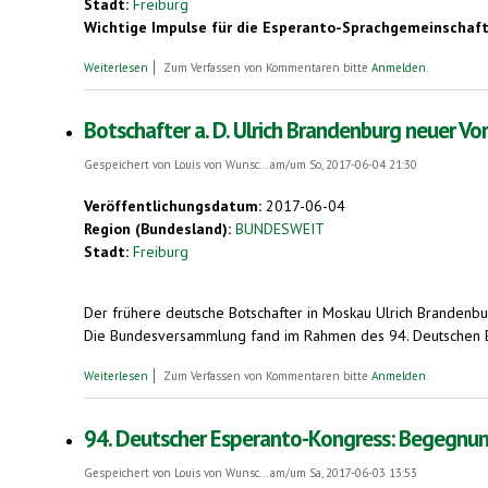
Stadt:
Freiburg
Wichtige Impulse für die Esperanto-Sprachgemeinschaft 
über Esperanto-Kongress in Freiburg: Esperanto-sprechende Eu
Weiterlesen
Zum Verfassen von Kommentaren bitte
Anmelden
.
Botschafter a. D. Ulrich Brandenburg neuer V
Gespeichert von
Louis von Wunsc...
am/um So, 2017-06-04 21:30
Veröffentlichungsdatum:
2017-06-04
Region (Bundesland):
BUNDESWEIT
Stadt:
Freiburg
Der frühere deutsche Botschafter in Moskau Ulrich Branden
Die Bundesversammlung fand im Rahmen des 94. Deutschen Espe
über Botschafter a. D. Ulrich Brandenburg neuer Vorsitzender 
Weiterlesen
Zum Verfassen von Kommentaren bitte
Anmelden
.
94. Deutscher Esperanto-Kongress: Begegnung
Gespeichert von
Louis von Wunsc...
am/um Sa, 2017-06-03 13:53