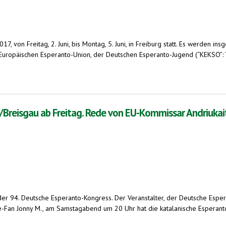
7, von Freitag, 2. Juni, bis Montag, 5. Juni, in Freiburg statt. Es werden
uropäischen Esperanto-Union, der Deutschen Esperanto-Jugend (“KEKSO”: 
en aus vielen Ländern, in ihrer gemeinsamen internationalen Sprache
/Breisgau ab Freitag. Rede von EU-Kommissar Andriukait
der 94. Deutsche Esperanto-Kongress. Der Veranstalter, der Deutsche Esperan
Fan Jonny M., am Samstagabend um 20 Uhr hat die katalanische Esperanto-Ban
Freitag. Rede von EU-Kommissar Andriukaitis in Esperanto