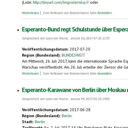
(Liste:
http://tinyurl.com/lingvolerniloj
(link is external)
oder
über Geburtstags-Geschenk für Esperanto: App "Drops" für Vokab
Weiterlesen
Zum Verfassen von Kommentaren bitte
Anmelden
.
Esperanto-Bund regt Schulstunde über Espera
Gespeichert von
Louis von Wunsc...
am/um Do, 2017-07-20 11:33
Veröffentlichungsdatum:
2017-07-20
Region (Bundesland):
BUNDESWEIT
Am Mittwoch, 26. Juli 2017, kann die internationale Sprache
Warschau veröffentlicht. Am 26. Juli erteilte der Zensor die
über Esperanto-Bund regt Schulstunde über Esperanto an. Zum 
Weiterlesen
Zum Verfassen von Kommentaren bitte
Anmelden
.
Esperanto-Karawane von Berlin über Moskau 
Gespeichert von
Louis von Wunsc...
am/um Mi, 2017-06-28 19:00
Veröffentlichungsdatum:
2017-06-28
Region (Bundesland):
Berlin
Stadt:
Berlin
Treffpunkt
: So. 2. Juli 2017, 14 Uhr, Potsdamer Platz, Korea