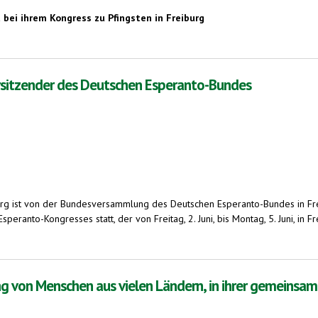
bei ihrem Kongress zu Pfingsten in Freiburg
ropabürger diskutierten mit Esperanto-sprechenden Europapolitikern
orsitzender des Deutschen Esperanto-Bundes
burg ist von der Bundesversammlung des Deutschen Esperanto-Bundes in F
ranto-Kongresses statt, der von Freitag, 2. Juni, bis Montag, 5. Juni, in
des Deutschen Esperanto-Bundes
 von Menschen aus vielen Ländern, in ihrer gemeinsam