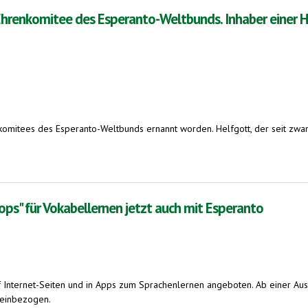
hrenkomitee des Esperanto-Weltbunds. Inhaber einer H
omitees des Esperanto-Weltbunds ernannt worden. Helfgott, der seit zwanzi
des Esperanto-Weltbunds. Inhaber einer Humboldt-Professur in Göttingen und Experte für Z
ps" für Vokabellernen jetzt auch mit Esperanto
 Internet-Seiten und in Apps zum Sprachenlernen angeboten. Ab einer Aus
teinbezogen.