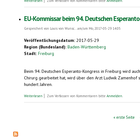
Weiterlesen
Zum Verfassen von Kommentaren bitte
Anmelden
.
EU-Kommissar beim 94. Deutschen Esperanto-Kon
Gespeichert von
Louis von Wunsc...
am/um Mo, 2017-05-29 14:05
Veröffentlichungsdatum:
2017-05-29
Region (Bundesland):
Baden-Württemberg
Stadt:
Freiburg
Beim 94. Deutschen Esperanto-Kongress in Freiburg wird auch d
Chirurg gearbeitet hat, wird über den Arzt Ludwik Zamenhof s
hundert Jahren.
über EU-Kommissar beim 94. Deutschen Esperanto-Kongress in Fre
Weiterlesen
Zum Verfassen von Kommentaren bitte
Anmelden
.
Seiten
« erste Seite