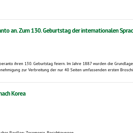
ellernen jetzt auch mit Esperanto
nto an. Zum 130. Geburtstag der internationalen Spra
 Esperanto ihren 130. Geburtstag feiern. Im Jahre 1887 wurden die Grundla
 Genehmigung zur Verbreitung der nur 40 Seiten umfassenden ersten Brosch
130. Geburtstag der internationalen Sprache Esperanto
nach Korea
nischer Pavillon: Zeremonie, Besichtigungen