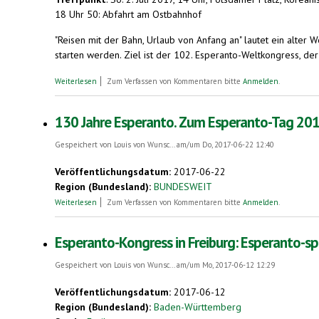
18 Uhr 50: Abfahrt am Ostbahnhof
"Reisen mit der Bahn, Urlaub von Anfang an" lautet ein alter
starten werden. Ziel ist der 102. Esperanto-Weltkongress, der v
über Esperanto-Karawane von Berlin über Moskau nach Korea
Weiterlesen
Zum Verfassen von Kommentaren bitte
Anmelden
.
130 Jahre Esperanto. Zum Esperanto-Tag 2017,
Gespeichert von
Louis von Wunsc...
am/um Do, 2017-06-22 12:40
Veröffentlichungsdatum:
2017-06-22
Region (Bundesland):
BUNDESWEIT
über 130 Jahre Esperanto. Zum Esperanto-Tag 2017, 26. Juli
Weiterlesen
Zum Verfassen von Kommentaren bitte
Anmelden
.
Esperanto-Kongress in Freiburg: Esperanto-s
Gespeichert von
Louis von Wunsc...
am/um Mo, 2017-06-12 12:29
Veröffentlichungsdatum:
2017-06-12
Region (Bundesland):
Baden-Württemberg