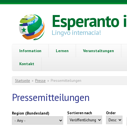
Direkt zum Inhalt
Esperanto 
Lingvo internacia!
Information
Lernen
Veranstaltungen
Kontakt
Sie sind hier
Startseite
»
Presse
»
Pressemitteilungen
Pressemitteilungen
Region (Bundesland)
Sortieren nach
Order