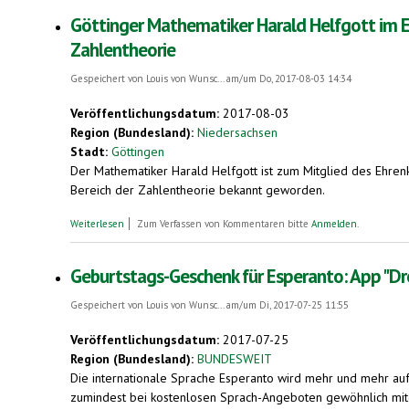
Göttinger Mathematiker Harald Helfgott im E
Zahlentheorie
Gespeichert von
Louis von Wunsc...
am/um Do, 2017-08-03 14:34
Veröffentlichungsdatum:
2017-08-03
Region (Bundesland):
Niedersachsen
Stadt:
Göttingen
Der Mathematiker Harald Helfgott ist zum Mitglied des Ehrenk
Bereich der Zahlentheorie bekannt geworden.
über Göttinger Mathematiker Harald Helfgott im Ehrenkomitee 
Weiterlesen
Zum Verfassen von Kommentaren bitte
Anmelden
.
Geburtstags-Geschenk für Esperanto: App "Dro
Gespeichert von
Louis von Wunsc...
am/um Di, 2017-07-25 11:55
Veröffentlichungsdatum:
2017-07-25
Region (Bundesland):
BUNDESWEIT
Die internationale Sprache Esperanto wird mehr und mehr auf
zumindest bei kostenlosen Sprach-Angeboten gewöhnlich mi