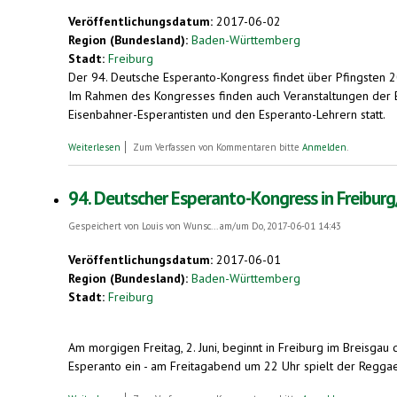
Veröffentlichungsdatum:
2017-06-02
Region (Bundesland):
Baden-Württemberg
Stadt:
Freiburg
Der 94. Deutsche Esperanto-Kongress findet über Pfingsten 201
Im Rahmen des Kongresses finden auch Veranstaltungen der E
Eisenbahner-Esperantisten und den Esperanto-Lehrern statt.
über 94. Deutscher Esperanto-Kongress: Begegnung von Mensch
Weiterlesen
Zum Verfassen von Kommentaren bitte
Anmelden
.
94. Deutscher Esperanto-Kongress in Freiburg
Gespeichert von
Louis von Wunsc...
am/um Do, 2017-06-01 14:43
Veröffentlichungsdatum:
2017-06-01
Region (Bundesland):
Baden-Württemberg
Stadt:
Freiburg
Am morgigen Freitag, 2. Juni, beginnt in Freiburg im Breisgau 
Esperanto ein - am Freitagabend um 22 Uhr spielt der Reggae-
über 94. Deutscher Esperanto-Kongress in Freiburg/Breisgau ab 