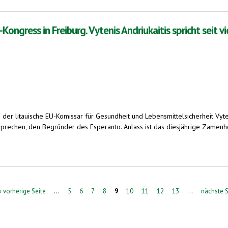
gress in Freiburg. Vytenis Andriukaitis spricht seit v
er litauische EU-Komissar für Gesundheit und Lebensmittelsicherheit Vytenis
prechen, den Begründer des Esperanto. Anlass ist das diesjährige Zamenho
iburg. Vytenis Andriukaitis spricht seit vier Jahrzehnten Esperanto
‹ vorherige Seite
…
5
6
7
8
9
10
11
12
13
…
nächste S