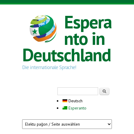
Direkt zum Inhalt
Espera
nto in
Deutschland
Die internationale Sprache!
Suchformular
Suche
Deutsch
Esperanto