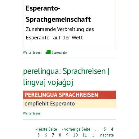
Esperanto-
Sprachgemeinschaft
Zunehmende Verbreitung des
Esperanto auf der Welt
über Erklärung des Deutschen Esperanto-Bundes
Weiterlesen
Esperanto
perelingua: Sprachreisen |
lingvaj vojaĝoj
über perelingua: Sprachreisen | lingvaj vojaĝoj
Weiterlesen
Seiten
« erste Seite
‹ vorherige Seite
…
3
4
5
6
7
8
9
10
11
…
nächste