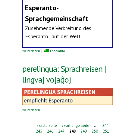
Esperanto-
Sprachgemeinschaft
Zunehmende Verbreitung des
Esperanto auf der Welt
über Erklärung des Deutschen Esperanto-Bundes
Weiterlesen
Esperanto
perelingua: Sprachreisen |
lingvaj vojaĝoj
über perelingua: Sprachreisen | lingvaj vojaĝoj
Weiterlesen
Seiten
« erste Seite
‹ vorherige Seite
…
244
245
246
247
248
249
250
251