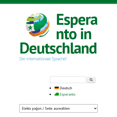
Direkt zum Inhalt
Espera
nto in
Deutschland
Die internationale Sprache!
Suchformular
Suche
Deutsch
Esperanto