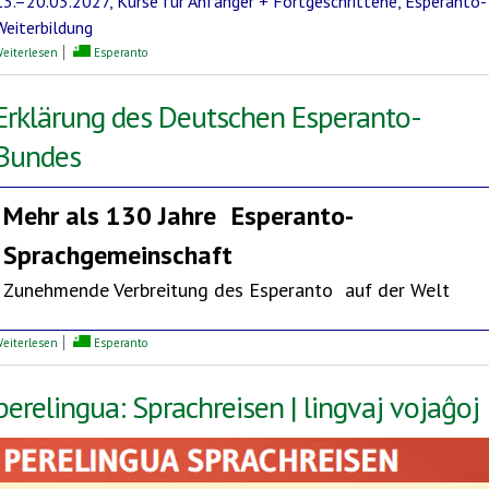
13.–20.03.2027, Kurse für Anfänger + Fortgeschrittene, Esperanto-
Weiterbildung
über Mediterrane Esperanto-Woche
eiterlesen
Esperanto
Erklärung des Deutschen Esperanto-
Bundes
Mehr als 130 Jahre
Esperanto-
Sprachgemeinschaft
Zunehmende Verbreitung des Esperanto auf der Welt
über Erklärung des Deutschen Esperanto-Bundes
eiterlesen
Esperanto
perelingua: Sprachreisen | lingvaj vojaĝoj