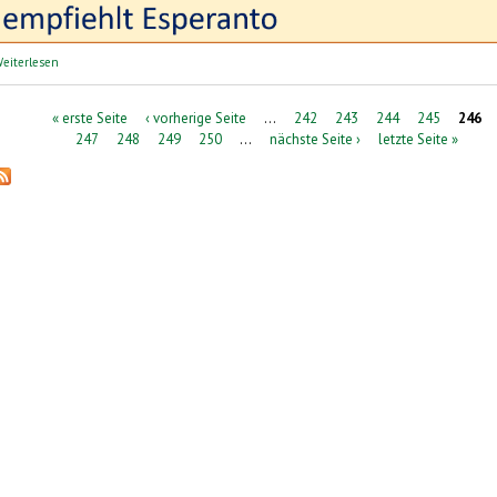
über perelingua: Sprachreisen | lingvaj vojaĝoj
eiterlesen
Seiten
« erste Seite
‹ vorherige Seite
…
242
243
244
245
246
247
248
249
250
…
nächste Seite ›
letzte Seite »