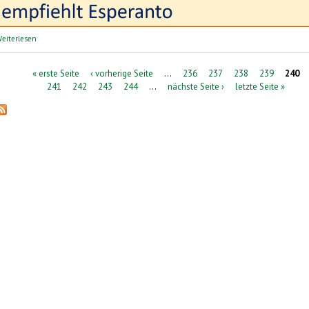
über perelingua: Sprachreisen | lingvaj vojaĝoj
eiterlesen
Seiten
« erste Seite
‹ vorherige Seite
…
236
237
238
239
240
241
242
243
244
…
nächste Seite ›
letzte Seite »