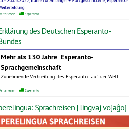
13.–20.03.2027, Kurse für Anfänger + Fortgeschrittene, Esperanto-
Weiterbildung
über Mediterrane Esperanto-Woche
eiterlesen
Esperanto
Erklärung des Deutschen Esperanto-
Bundes
Mehr als 130 Jahre
Esperanto-
Sprachgemeinschaft
Zunehmende Verbreitung des Esperanto auf der Welt
über Erklärung des Deutschen Esperanto-Bundes
eiterlesen
Esperanto
perelingua: Sprachreisen | lingvaj vojaĝoj