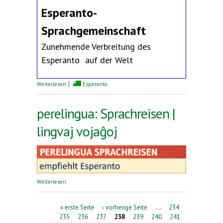
Esperanto-
Sprachgemeinschaft
Zunehmende Verbreitung des
Esperanto auf der Welt
über Erklärung des Deutschen Esperanto-Bundes
Weiterlesen
Esperanto
perelingua: Sprachreisen |
lingvaj vojaĝoj
über perelingua: Sprachreisen | lingvaj vojaĝoj
Weiterlesen
Seiten
« erste Seite
‹ vorherige Seite
…
234
235
236
237
238
239
240
241