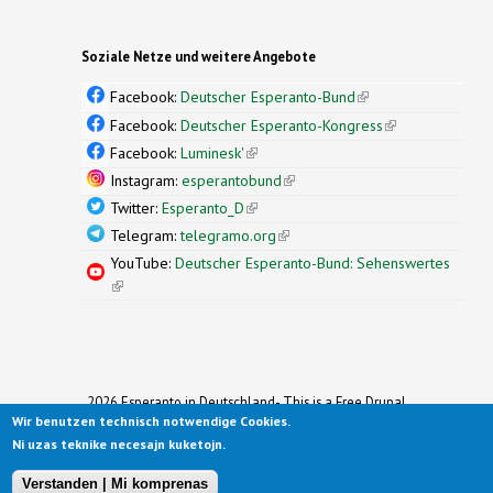
Soziale Netze und weitere Angebote
Facebook:
Deutscher Esperanto-Bund
(link is
external)
Facebook:
Deutscher Esperanto-Kongress
(link is
external)
Facebook:
Luminesk'
(link is external)
Instagram:
esperantobund
(link is external)
Twitter:
Esperanto_D
(link is external)
Telegram:
telegramo.org
(link is external)
YouTube:
Deutscher Esperanto-Bund: Sehenswertes
(link is external)
2026 Esperanto in Deutschland- This is a Free Drupal
Theme
Wir benutzen technisch notwendige Cookies.
Ported to Drupal for the Open Source Community by
Ni uzas teknike necesajn kuketojn.
Drupalizing
(link is external)
, a Project of
More than (just) Themes
(link is
.
Original design by
Simple Themes
.
(link is
external)
Verstanden | Mi komprenas