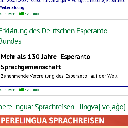
13.–20.03.2027, Kurse für Anfänger + Fortgeschrittene, Esperanto-
Weiterbildung
über Mediterrane Esperanto-Woche
eiterlesen
Esperanto
Erklärung des Deutschen Esperanto-
Bundes
Mehr als 130 Jahre
Esperanto-
Sprachgemeinschaft
Zunehmende Verbreitung des Esperanto auf der Welt
über Erklärung des Deutschen Esperanto-Bundes
eiterlesen
Esperanto
perelingua: Sprachreisen | lingvaj vojaĝoj