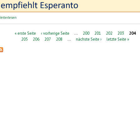
über perelingua: Sprachreisen | lingvaj vojaĝoj
eiterlesen
Seiten
« erste Seite
‹ vorherige Seite
…
200
201
202
203
204
205
206
207
208
…
nächste Seite ›
letzte Seite »