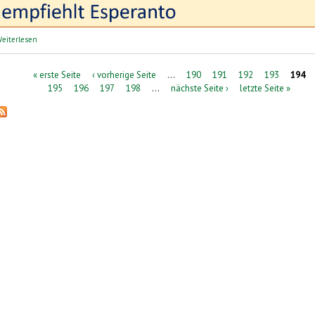
über perelingua: Sprachreisen | lingvaj vojaĝoj
eiterlesen
Seiten
« erste Seite
‹ vorherige Seite
…
190
191
192
193
194
195
196
197
198
…
nächste Seite ›
letzte Seite »