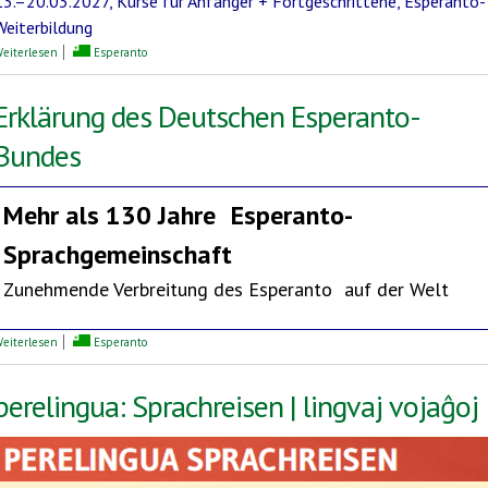
13.–20.03.2027, Kurse für Anfänger + Fortgeschrittene, Esperanto-
Weiterbildung
über Mediterrane Esperanto-Woche
eiterlesen
Esperanto
Erklärung des Deutschen Esperanto-
Bundes
Mehr als 130 Jahre
Esperanto-
Sprachgemeinschaft
Zunehmende Verbreitung des Esperanto auf der Welt
über Erklärung des Deutschen Esperanto-Bundes
eiterlesen
Esperanto
perelingua: Sprachreisen | lingvaj vojaĝoj