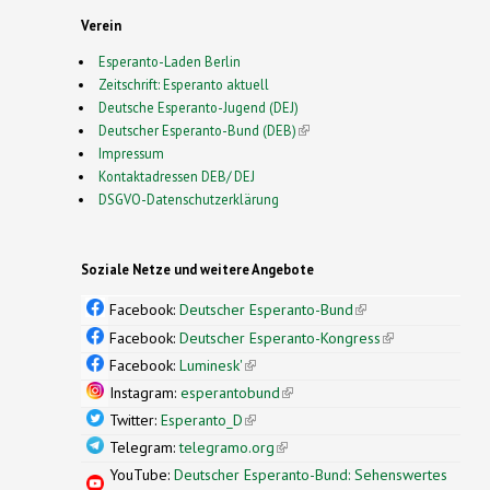
Verein
Esperanto-Laden Berlin
Zeitschrift: Esperanto aktuell
Deutsche Esperanto-Jugend (DEJ)
Deutscher Esperanto-Bund (DEB)
(link is external)
Impressum
Kontaktadressen DEB/ DEJ
DSGVO-Datenschutzerklärung
Soziale Netze und weitere Angebote
Facebook:
Deutscher Esperanto-Bund
(link is
external)
Facebook:
Deutscher Esperanto-Kongress
(link is
external)
Facebook:
Luminesk'
(link is external)
Instagram:
esperantobund
(link is external)
Twitter:
Esperanto_D
(link is external)
Telegram:
telegramo.org
(link is external)
YouTube:
Deutscher Esperanto-Bund: Sehenswertes