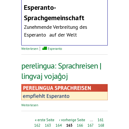
Esperanto-
Sprachgemeinschaft
Zunehmende Verbreitung des
Esperanto auf der Welt
über Erklärung des Deutschen Esperanto-Bundes
Weiterlesen
Esperanto
perelingua: Sprachreisen |
lingvaj vojaĝoj
über perelingua: Sprachreisen | lingvaj vojaĝoj
Weiterlesen
Seiten
« erste Seite
‹ vorherige Seite
…
161
162
163
164
165
166
167
168