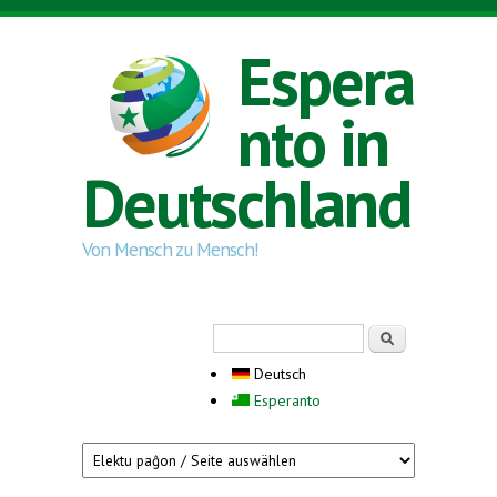
Direkt zum Inhalt
Espera
nto in
Deutschland
Von Mensch zu Mensch!
Suchformular
Suche
Deutsch
Esperanto