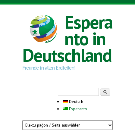
Direkt zum Inhalt
Espera
nto in
Deutschland
Freunde in allen Erdteilen!
Suchformular
Suche
Deutsch
Esperanto