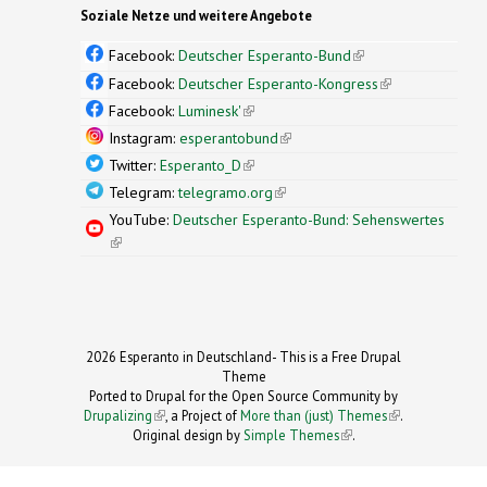
Soziale Netze und weitere Angebote
Facebook:
Deutscher Esperanto-Bund
(link is
external)
Facebook:
Deutscher Esperanto-Kongress
(link is
external)
Facebook:
Luminesk'
(link is external)
Instagram:
esperantobund
(link is external)
Twitter:
Esperanto_D
(link is external)
Telegram:
telegramo.org
(link is external)
YouTube:
Deutscher Esperanto-Bund: Sehenswertes
(link is external)
2026 Esperanto in Deutschland- This is a Free Drupal
Theme
Ported to Drupal for the Open Source Community by
Drupalizing
(link is external)
, a Project of
More than (just) Themes
(link is
.
Original design by
Simple Themes
.
(link is
external)
external)