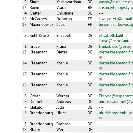
9
Singh
Yashovardhan
DE
yasho@t-online.de
12
Ronin
Vladimir
BE
kristin.tytgat@skyn
4
Oetter
Christiane
DE
---
10
McCarney
Deborah
ES
kiwigasteiz@gmail
17
Mazurkiewicz
Lucie
FR
luciemazurkiewic
(link
sends
2
Kuhl-Kruse
Elisabeth
DE
elisabeth.kuhl-
e-
kruse@esperanto.
mail)
1
Kruse
Franz
DE
franz.kruse@esper
13
Kleemann
Dieter
DE
dieter.kleemann@t
(link
sends
14
Kleemann
Yoshie
DE
dieter.kleemann@t
e-
(link
mail)
sends
15
Kleemann
Yoshie
DE
dieter.kleemann@t
e-
(link
mail)
sends
16
Kleemann
Yoshie
DE
dieter.kleemann@t
e-
(link
mail)
sends
8
Groen
Werner
DE
Eblogo@esperant
e-
5
Diemel
Andreas
DE
andreas.diemel@
mail)
7
Chikato
Jutta
DE
---
6
Brandenburg
Ulrich
DE
ulrichjbrandenbu
(link
sends
3
Brandenburg
Barbara
DE
---
e-
18
Blanke
Wera
DE
---