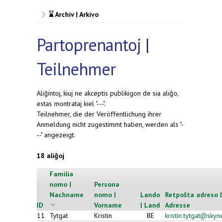
⌛ Archiv | Arkivo
Partoprenantoj |
Teilnehmer
Aliĝintoj, kiuj ne akceptis publikigon de sia aliĝo,
estas montrataj kiel "---".
Teilnehmer, die der Veröffentlichung ihrer
Anmeldung nicht zugestimmt haben, werden als "-
--" angezeigt.
18 aliĝoj
Familia
nomo |
Persona
Nachname
nomo |
Lando
Retpoŝta adreso |
ID
Vorname
| Land
Adresse
11
Tytgat
Kristin
BE
kristin.tytgat@skyn