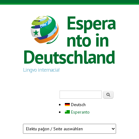
Direkt zum Inhalt
Espera
nto in
Deutschland
Lingvo internacia!
Suchformular
Suche
Deutsch
Esperanto