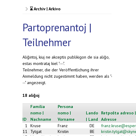
⌛ Archiv | Arkivo
Partoprenantoj |
Teilnehmer
Aliĝintoj, kiuj ne akceptis publikigon de sia aliĝo,
estas montrataj kiel "---".
Teilnehmer, die der Veröffentlichung ihrer
Anmeldung nicht zugestimmt haben, werden als "-
--" angezeigt.
18 aliĝoj
Familia
Persona
nomo |
nomo |
Lando
Retpoŝta adreso |
ID
Nachname
Vorname
| Land
Adresse
1
Kruse
Franz
DE
franz.kruse@esper
11
Tytgat
Kristin
BE
kristin.tytgat@skyn