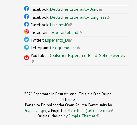
Facebook:
Deutscher Esperanto-Bund
(link is
external)
Facebook:
Deutscher Esperanto-Kongress
(link is
external)
Facebook:
Luminesk'
(link is external)
Instagram:
esperantobund
(link is external)
Twitter:
Esperanto_D
(link is external)
Telegram:
telegramo.org
(link is external)
YouTube:
Deutscher Esperanto-Bund: Sehenswertes
(link is external)
2026 Esperanto in Deutschland- This is a Free Drupal
Theme
Ported to Drupal for the Open Source Community by
Drupalizing
(link is external)
, a Project of
More than (just) Themes
(link is
.
Original design by
Simple Themes
.
(link is
external)
external)