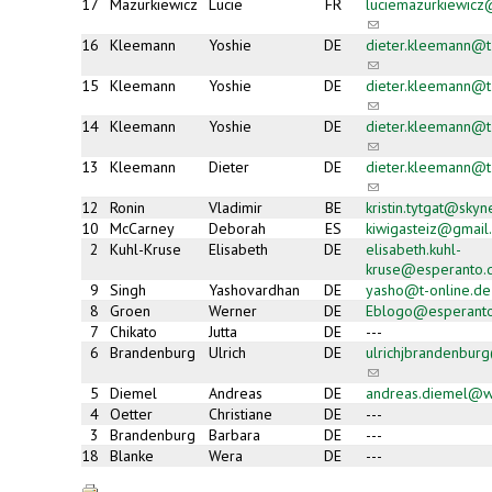
17
Mazurkiewicz
Lucie
FR
luciemazurkiewic
(link
sends
16
Kleemann
Yoshie
DE
dieter.kleemann@t
e-
(link
mail)
sends
15
Kleemann
Yoshie
DE
dieter.kleemann@t
e-
(link
mail)
sends
14
Kleemann
Yoshie
DE
dieter.kleemann@t
e-
(link
mail)
sends
13
Kleemann
Dieter
DE
dieter.kleemann@t
e-
(link
mail)
sends
12
Ronin
Vladimir
BE
kristin.tytgat@skyn
e-
10
McCarney
Deborah
ES
kiwigasteiz@gmail
mail)
2
Kuhl-Kruse
Elisabeth
DE
elisabeth.kuhl-
kruse@esperanto.
9
Singh
Yashovardhan
DE
yasho@t-online.de
8
Groen
Werner
DE
Eblogo@esperant
7
Chikato
Jutta
DE
---
6
Brandenburg
Ulrich
DE
ulrichjbrandenbu
(link
sends
5
Diemel
Andreas
DE
andreas.diemel@
e-
4
Oetter
Christiane
DE
---
mail)
3
Brandenburg
Barbara
DE
---
18
Blanke
Wera
DE
---