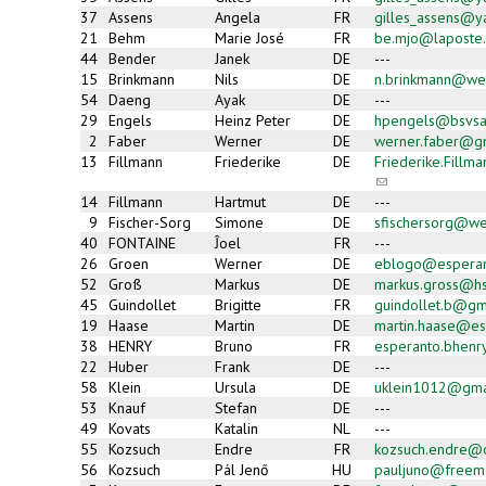
37
Assens
Angela
FR
gilles_assens@y
21
Behm
Marie José
FR
be.mjo@laposte.
44
Bender
Janek
DE
---
15
Brinkmann
Nils
DE
n.brinkmann@we
54
Daeng
Ayak
DE
---
29
Engels
Heinz Peter
DE
hpengels@bsvsa
2
Faber
Werner
DE
werner.faber@g
13
Fillmann
Friederike
DE
Friederike.Fill
(link
sends
14
Fillmann
Hartmut
DE
---
e-
9
Fischer-Sorg
Simone
DE
sfischersorg@w
mail)
40
FONTAINE
Ĵoel
FR
---
26
Groen
Werner
DE
eblogo@esperan
52
Groß
Markus
DE
markus.gross@hs
45
Guindollet
Brigitte
FR
guindollet.b@gm
19
Haase
Martin
DE
martin.haase@es
38
HENRY
Bruno
FR
esperanto.bhenr
22
Huber
Frank
DE
---
58
Klein
Ursula
DE
uklein1012@gma
53
Knauf
Stefan
DE
---
49
Kovats
Katalin
NL
---
55
Kozsuch
Endre
FR
kozsuch.endre@o
56
Kozsuch
Pál Jenő
HU
pauljuno@freema