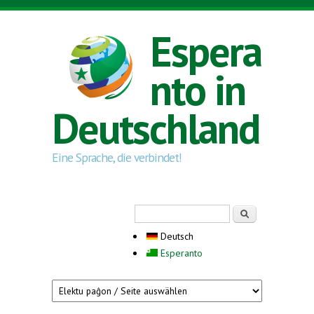
Direkt zum Inhalt
Espera
nto in
Deutschland
Eine Sprache, die verbindet!
Suchformular
Suche
Deutsch
Esperanto