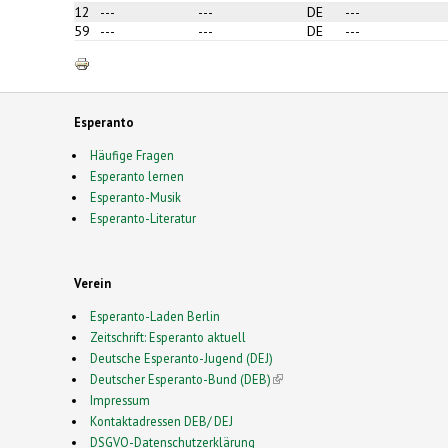
ma
12
---
---
DE
---
59
---
---
DE
---
Esperanto
Häufige Fragen
Esperanto lernen
Esperanto-Musik
Esperanto-Literatur
Verein
Esperanto-Laden Berlin
Zeitschrift: Esperanto aktuell
Deutsche Esperanto-Jugend (DEJ)
Deutscher Esperanto-Bund (DEB)
(link is external)
Impressum
Kontaktadressen DEB/ DEJ
DSGVO-Datenschutzerklärung