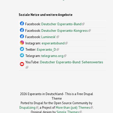
Soziale Netze und weitere Angebote
Facebook:
Deutscher Esperanto-Bund
(link is
external)
Facebook:
Deutscher Esperanto-Kongress
(link is
external)
Facebook:
Luminesk'
(link is external)
Instagram:
esperantobund
(link is external)
Twitter:
Esperanto_D
(link is external)
Telegram:
telegramo.org
(link is external)
YouTube:
Deutscher Esperanto-Bund: Sehenswertes
(link is external)
2026 Esperanto in Deutschland- This is a Free Drupal
Theme
Ported to Drupal for the Open Source Community by
Drupalizing
(link is external)
, a Project of
More than (just) Themes
(link is
.
Original design by
Simple Themes
.
(link is
external)