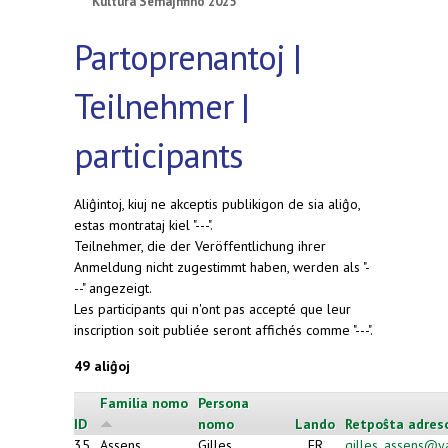
Kultura Semajnfino 2025
Partoprenantoj |
Teilnehmer |
participants
Aliĝintoj, kiuj ne akceptis publikigon de sia aliĝo,
estas montrataj kiel "---".
Teilnehmer, die der Veröffentlichung ihrer
Anmeldung nicht zugestimmt haben, werden als "-
--" angezeigt.
Les participants qui n'ont pas accepté que leur
inscription soit publiée seront affichés comme "---".
49 aliĝoj
Familia nomo
Persona
ID
nomo
Lando
Retpoŝta adres
35
Assens
Gilles
FR
gilles_assens@y