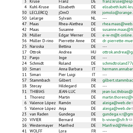
3
Kruse
Franz
DE
franz.kruse@esp
4
Kuhl-Kruse
Elisabeth
DE
elisabeth.kuhl-
30
LECLERCQ
jOmO
FR
jomolo@orange.
50
Lelarge
Sylvain
NL
---
47
Maas
Rhea-Alethea
DE
rhea.maas@web
42
Maas
Susanne
DE
susanne.maas@f
28
Müller
Edgar Werner
DE
e-w-m@t-online
36
Müller D-rino
Pierrette Anne
DE
dr-pierrette-mue
25
Naroska
Bettina
DE
---
17
Ottrok
Andrea
HU
ottrok.andrea@g
32
Panjo
Inge
DE
---
24
Schmidt
Roland
DE
schmidtroland7
10
Simari
Anna Barbara
IT
hermann.annaba
11
Simari
Pier Luigi
IT
---
57
Stammbach
Gilbert
FR
gilbert.stammba
18
Stecay
Hildegard
DE
---
31
THIBIAS
JEAN-LUC
FR
jean-luc.thibias@
1
Thorenz
Martin
DE
martin.thorenz
6
Valence López
Ramón
DE
aleiga@web.de
(
s
5
Valence López
Anja
DE
aleiga@web.de
(
e
s
23
van Raden
Gundega
DE
gundega.v.r@gm
m
e
20
VIVIER
Bernard
FR
b-vivier@sfr.fr
(li
m
se
16
Westermayer
Manfred
DE
Manfred@Weste
e-
41
WOLFF
Lora
FR
---