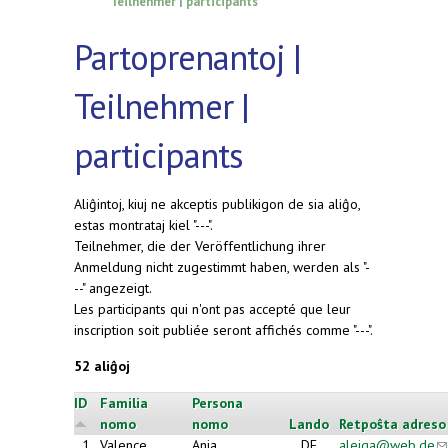
Teilnehmer | participants
Partoprenantoj |
Teilnehmer |
participants
Aliĝintoj, kiuj ne akceptis publikigon de sia aliĝo,
estas montrataj kiel "---".
Teilnehmer, die der Veröffentlichung ihrer
Anmeldung nicht zugestimmt haben, werden als "-
--" angezeigt.
Les participants qui n'ont pas accepté que leur
inscription soit publiée seront affichés comme "---".
52 aliĝoj
ID
Familia
Persona
nomo
nomo
Lando
Retpoŝta adreso
1
Valence
Anja
DE
aleiga@web.de
(l