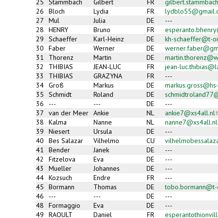
25
Stammbach
Gilbert
FR
gilbert.stammba
26
Bloch
Lydia
FR
lydblo55@gmail.
27
Mul
Julia
DE
---
28
HENRY
Bruno
FR
esperanto.bhenry
29
Schaeffer
Karl-Heinz
DE
kh-schaeffer@t-o
30
Faber
Werner
DE
werner.faber@g
31
Thorenz
Martin
DE
martin.thorenz@
32
THIBIAS
JEAN-LUC
FR
jean-luc.thibias@l
33
THIBIAS
GRAZYNA
FR
---
34
Groß
Markus
DE
markus.gross@hs-
35
Schmidt
Roland
DE
schmidtroland77
36
---
---
DE
---
37
van der Meer
Ankie
NL
ankie7@xs4all.nl
(
38
Kalma
Nanne
NL
nanne7@xs4all.nl
39
Niesert
Ursula
DE
---
m
40
Bes Salazar
Vilhelmo
CU
vilhelmobessala
41
Bender
Janek
DE
---
42
Fitzelova
Eva
DE
---
43
Mueller
Johannes
DE
---
44
Kozsuch
Endre
FR
---
45
Bormann
Thomas
DE
tobo.bormann@t-o
46
---
---
DE
---
48
Formaggio
Eva
DE
---
49
RAOULT
Daniel
FR
esperantothionvil