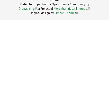
Ported to Drupal for the Open Source Community by
Drupalizing
(link is external)
, a Project of
More than (just) Themes
(link is
.
Original design by
Simple Themes
.
(link is
external)
external)