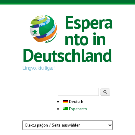
Direkt zum Inhalt
Espera
nto in
Deutschland
Lingvo, kiu ligas!
Suchformular
Suche
Deutsch
Esperanto