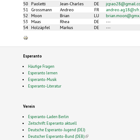
50
Paoletti
Jean-Charles
DE
jcpao28@gmail.c
51
Grossmann
Andreo
FR
andreo.ag18@sfr.
52
Moon
Brian
LU
brian.moon@gmx
53
Maas
Rhea
DE
---
54
Holzäpfel
Markus
DE
---
Esperanto
Häufige Fragen
Esperanto lernen
Esperanto-Musik
Esperanto-Literatur
Verein
Esperanto-Laden Berlin
Zeitschrift: Esperanto aktuell
Deutsche Esperanto-Jugend (DEJ)
Deutscher Esperanto-Bund (DEB)
(link is external)