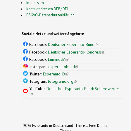
Impressum
Kontaktadressen DEB/ DEJ
DSGVO-Datenschutzerklärung
Soziale Netze und weitere Angebote
Facebook:
Deutscher Esperanto-Bund
(link is
external)
Facebook:
Deutscher Esperanto-Kongress
(link is
external)
Facebook:
Luminesk'
(link is external)
Instagram:
esperantobund
(link is external)
Twitter:
Esperanto_D
(link is external)
Telegram:
telegramo.org
(link is external)
YouTube:
Deutscher Esperanto-Bund: Sehenswertes
(link is external)
2026 Esperanto in Deutschland- This is a Free Drupal
Theme