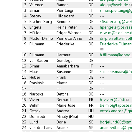
s
2
Valence
Ramon
DE
aleiga@web.de
(l
e-
s
3
Simari
Pier Luigi
IT
simari.pier.luigi
ma
e-
4
Stecay
Hildegard
DE
---
ma
5
Fischer-Sorg
Simone
DE
sfischersorg@we
6
Engels
Heinz Peter
DE
hpengels@bsvsaa
7
Müller
Edgar Werner
DE
e-w-m@t-online.
8
Müller D-rino
Pierrette Anne
DE
dr-pierrette-muel
9
Fillmann
Friederike
DE
Friederike.Fillm
(link
sends
10
Fillmann
Hartmut
DE
h.fillmann@googl
e-
12
van Raden
Gundega
DE
---
mail)
13
Simari
Annabarbara
IT
---
14
Maas
Susanne
DE
susanne.maas@fr
15
Huber
Frank
DE
---
16
Ptasiński
Martin
DE
---
17
---
---
DE
---
18
Naroska
Bettina
DE
---
19
Vivier
Bernard
FR
b-vivier@sfr.fr
(lin
sen
20
Behm
Marie José
FR
be.mjo@laposte.n
e-
21
Ottrok
Andrea
HU
ottrok.andrea@gm
mai
22
Dömsödi
Mihály (Misi)
HU
---
23
Lund
Borje
SE
borjelund60@gma
24
van der Lans
Ariane
SE
arianevdlans@gm