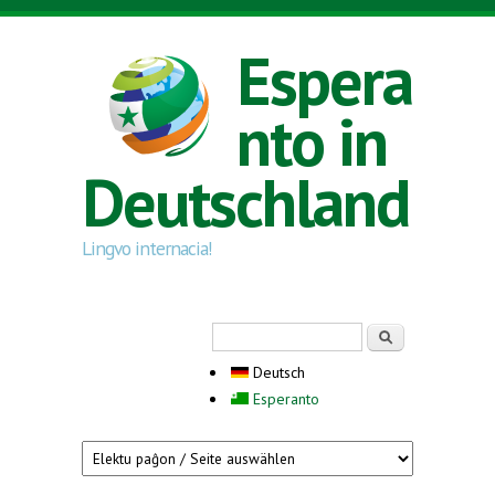
Direkt zum Inhalt
Espera
nto in
Deutschland
Lingvo internacia!
Suchformular
Suche
Deutsch
Esperanto