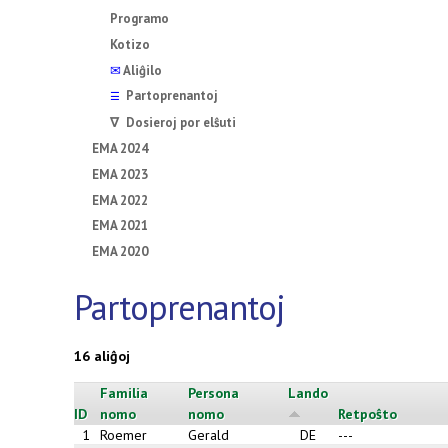
Programo
Kotizo
✉
Aliĝilo
Partoprenantoj
☰
∇ Dosieroj por elŝuti
EMA 2024
EMA 2023
EMA 2022
EMA 2021
EMA 2020
Partoprenantoj
16 aliĝoj
Familia
Persona
Lando
ID
nomo
nomo
Retpoŝto
1
Roemer
Gerald
DE
---