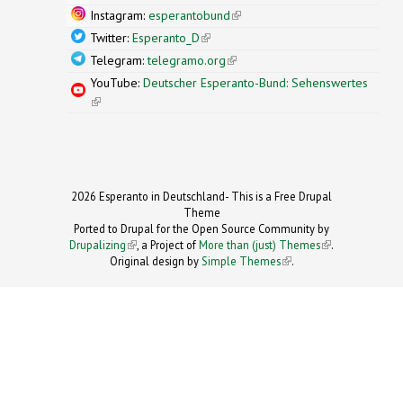
Instagram:
esperantobund
(link is external)
Twitter:
Esperanto_D
(link is external)
Telegram:
telegramo.org
(link is external)
YouTube:
Deutscher Esperanto-Bund: Sehenswertes
(link is external)
2026 Esperanto in Deutschland- This is a Free Drupal
Theme
Ported to Drupal for the Open Source Community by
Drupalizing
(link is external)
, a Project of
More than (just) Themes
(link is
.
Original design by
Simple Themes
.
(link is
external)
external)