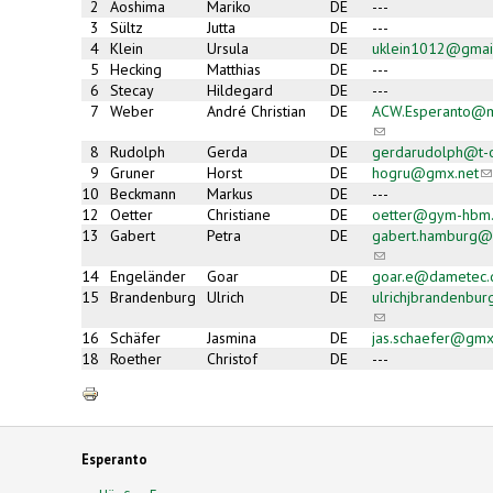
2
Aoshima
Mariko
DE
---
3
Sültz
Jutta
DE
---
4
Klein
Ursula
DE
uklein1012@gmai
5
Hecking
Matthias
DE
---
6
Stecay
Hildegard
DE
---
7
Weber
André Christian
DE
ACW.Esperanto@m
(link
sends
8
Rudolph
Gerda
DE
gerdarudolph@t-o
e-
9
Gruner
Horst
DE
hogru@gmx.net
(l
mail)
s
10
Beckmann
Markus
DE
---
e-
12
Oetter
Christiane
DE
oetter@gym-hbm
ma
13
Gabert
Petra
DE
gabert.hamburg@
(link
sends
14
Engeländer
Goar
DE
goar.e@dametec.
e-
15
Brandenburg
Ulrich
DE
ulrichjbrandenbu
mail)
(link
sends
16
Schäfer
Jasmina
DE
jas.schaefer@gmx
e-
18
Roether
Christof
DE
---
mail)
Esperanto