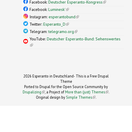
external)
Facebook:
Deutscher Esperanto-Kongress
(link is
external)
Facebook:
Luminesk'
(link is external)
Instagram:
esperantobund
(link is external)
Twitter:
Esperanto_D
(link is external)
Telegram:
telegramo.org
(link is external)
YouTube:
Deutscher Esperanto-Bund: Sehenswertes
(link is external)
2026 Esperanto in Deutschland- This is a Free Drupal
Theme
Ported to Drupal for the Open Source Community by
Drupalizing
(link is external)
, a Project of
More than (just) Themes
(link is
.
Original design by
Simple Themes
.
(link is
external)
external)