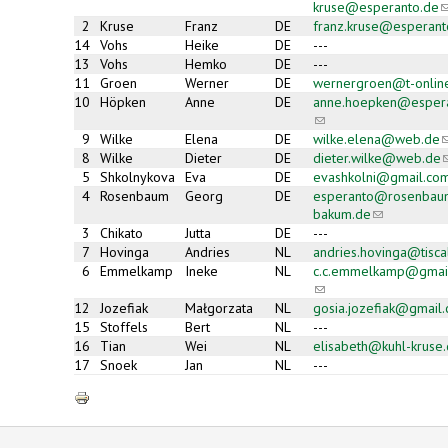
kruse@esperanto.de
(
s
2
Kruse
Franz
DE
franz.kruse@esperant
e
14
Vohs
Heike
DE
---
m
13
Vohs
Hemko
DE
---
11
Groen
Werner
DE
wernergroen@t-onlin
10
Höpken
Anne
DE
anne.hoepken@esper
(link
sends e-
9
Wilke
Elena
DE
wilke.elena@web.de
(
mail)
s
8
Wilke
Dieter
DE
dieter.wilke@web.de
(
e
s
5
Shkolnykova
Eva
DE
evashkolni@gmail.co
m
e
4
Rosenbaum
Georg
DE
esperanto@rosenbau
m
bakum.de
(link
sends
3
Chikato
Jutta
DE
---
e-
7
Hovinga
Andries
NL
andries.hovinga@tiscal
mail)
6
Emmelkamp
Ineke
NL
c.c.emmelkamp@gmai
(link
sends e-
12
Jozefiak
Małgorzata
NL
gosia.jozefiak@gmail
mail)
15
Stoffels
Bert
NL
---
16
Tian
Wei
NL
elisabeth@kuhl-kruse
17
Snoek
Jan
NL
---