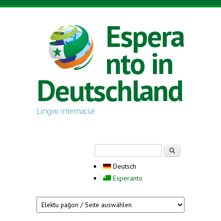
Direkt zum Inhalt
Espera
nto in
Deutschland
Lingvo internacia!
Suchformular
Suche
Deutsch
Esperanto