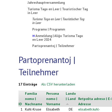
Jahreshauptversammlung
Turisma Tago en Leer | Touristischer Tag
in Leer
Turisma Tago en Leer | Touristischer Tag
in Leer
Programo | Programm
✉
Anmeldung | Aliĝo Turisma Tago
en Leer 2024
Partoprenantoj | Teilnehmer
Partoprenantoj |
Teilnehmer
17 Einträge
Als CSV herunterladen
Familia
Persona
Lando
nomo |
nomo |
| Land
Retpoŝta adreso | E-
ID
Nachname
Vorname
Adresse
1
Kuhl-Kruse
Elisabeth
DE
elisabeth.kuhl-