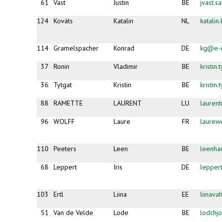
61
Vast
Justin
BE
jvast.
124
Kováts
Katalin
NL
katali
114
Gramelspacher
Konrad
DE
kg@e-d
37
Ronin
Vladimir
BE
kristin
36
Tytgat
Kristin
BE
kristin
88
RAMETTE
LAURENT
LU
lauren
96
WOLFF
Laure
FR
laurew
110
Peeters
Leen
BE
leenha
68
Leppert
Iris
DE
lepper
103
Ertl
Liina
EE
liinava
51
Van de Velde
Lode
BE
lodchj