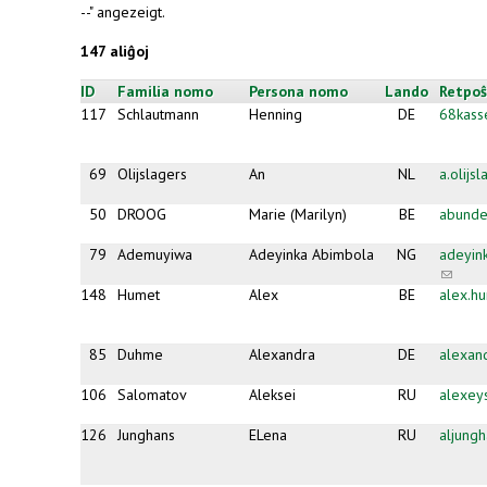
--" angezeigt.
147 aliĝoj
ID
Familia nomo
Persona nomo
Lando
Retpoŝ
117
Schlautmann
Henning
DE
68kas
69
Olijslagers
An
NL
a.olijs
50
DROOG
Marie (Marilyn)
BE
abund
79
Ademuyiwa
Adeyinka Abimbola
NG
adeyin
(link
sends
148
Humet
Alex
BE
alex.h
e-
mail)
85
Duhme
Alexandra
DE
alexa
106
Salomatov
Aleksei
RU
alexey
126
Junghans
ELena
RU
aljung