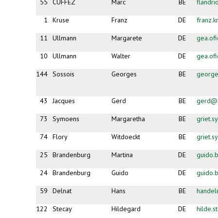
55
CUFFEZ
Marc
BE
flandr
1
Kruse
Franz
DE
franz.
11
Ullmann
Margarete
DE
gea.of
10
Ullmann
Walter
DE
gea.of
144
Sossois
Georges
BE
george
43
Jacques
Gerd
BE
gerd@e
73
Symoens
Margaretha
BE
griet.
74
Flory
Witdoeckt
BE
griet.
25
Brandenburg
Martina
DE
guido.
24
Brandenburg
Guido
DE
guido.
59
Delnat
Hans
BE
handel
122
Stecay
Hildegard
DE
hilde.