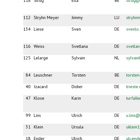
118
Strug
Ella
BE
strug@
112
Stryhn Meyer
Jimmy
LU
stryhn
134
Liese
Sven
DE
svenlo
116
Weiss
Svetlana
DE
svetlan
125
Lelarge
Sylvain
NL
sylvai
84
Leuschner
Torsten
BE
torste
40
Izacard
Didier
DE
triest
47
Klose
Karin
DE
turfal
99
Lins
Ulrich
DE
u.lins
31
Klein
Ursula
DE
uklein
18
Ender
Ulrich
DE
uli.en