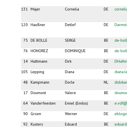
131
Majer
Cornelia
DE
cornel
120
Haußner
Detlef
DE
Darmst
75
DE BOLLE
SERGE
BE
de-bol
76
HONOREZ
DOMINIQUE
BE
de-bol
14
Huthmann
Dirk
DE
DHuth
105
Lepping
Diana
DE
diana.
48
Kampmann
Dorle
NL
didok
17
Doumont
Valere
BE
doumon
64
Vanderfeesten
Emiel (Emilio)
BE
e.vdf@
90
Groen
Werner
DE
eblogo
92
Kusters
Eduard
BE
eduard