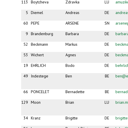
113
Boytcheva
Zdravka
LU
amuzi
5
Diemel
Andreas
DE
andrea
60
PEPE
ARSENE
SN
arsene
9
Brandenburg
Barbara
DE
barbar
52
Beckmann
Markus
DE
beckma
53
Wichert
Agnes
DE
beckma
19
EHRLICH
Bodo
DE
behrli
49
Indestege
Ben
BE
ben@es
66
PONCELET
Bernadette
BE
bernad
129
Moon
Brian
LU
brian
34
Kranz
Brigitte
DE
brigit