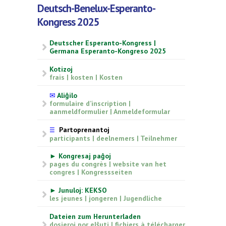
Deutsch-Benelux-Esperanto-
Kongress 2025
Deutscher Esperanto-Kongress |
Germana Esperanto-Kongreso 2025
Kotizoj
frais | kosten | Kosten
✉
Aliĝilo
formulaire d’inscription |
aanmeldformulier | Anmeldeformular
Partoprenantoj
☰
participants | deelnemers | Teilnehmer
► Kongresaj paĝoj
pages du congrès | website van het
congres | Kongressseiten
► Junuloj: KEKSO
les jeunes | jongeren | Jugendliche
Dateien zum Herunterladen
dosieroj por elŝuti | fichiers à télécharger