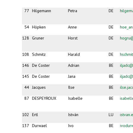
77
Hilgemann
Petra
DE
hilgem
54
Höpken
Anne
DE
hoe_a
128
Gruner
Horst
DE
hogru
108
Schmitz
Harald
DE
hschmi
146
De Coster
Adrian
BE
iljadc@
145
De Coster
Jana
BE
iljadc@
44
Jacques
Ilse
BE
ilse.j
87
DESPEYROUX
Isabelle
BE
isabel
102
Ertl
István
LU
istvan
137
Durwael
Ivo
BE
ivodur