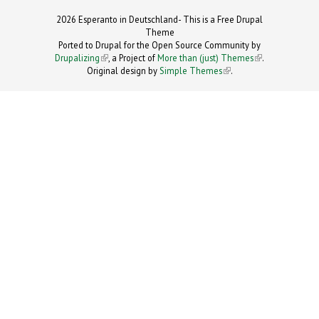
2026 Esperanto in Deutschland- This is a Free Drupal
Theme
Ported to Drupal for the Open Source Community by
Drupalizing
(link is external)
, a Project of
More than (just) Themes
(link is
.
Original design by
Simple Themes
.
(link is
external)
external)