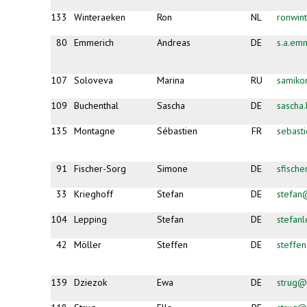
133
Winteraeken
Ron
NL
ronwin
80
Emmerich
Andreas
DE
s.a.em
107
Soloveva
Marina
RU
samiko
109
Buchenthal
Sascha
DE
sascha
135
Montagne
Sébastien
FR
sebast
91
Fischer-Sorg
Simone
DE
sfisch
33
Krieghoff
Stefan
DE
stefan
104
Lepping
Stefan
DE
stefan
42
Möller
Steffen
DE
steffe
139
Dziezok
Ewa
DE
strug@