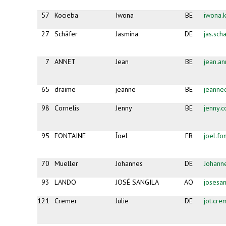
57
Kocieba
Iwona
BE
iwona.
27
Schäfer
Jasmina
DE
jas.sc
7
ANNET
Jean
BE
jean.a
65
draime
jeanne
BE
jeanne
98
Cornelis
Jenny
BE
jenny.
95
FONTAINE
Ĵoel
FR
joel.fo
70
Mueller
Johannes
DE
Johann
93
LANDO
JOSÉ SANGILA
AO
josesa
121
Cremer
Julie
DE
jot.cr