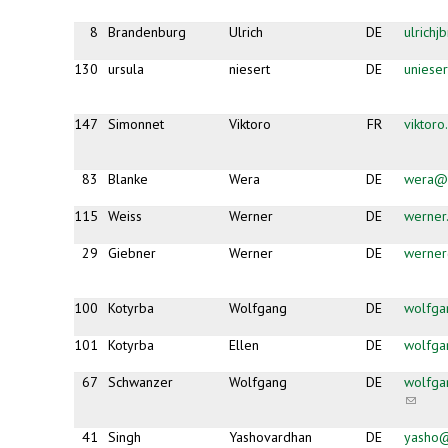
8
Brandenburg
Ulrich
DE
ulrich
130
ursula
niesert
DE
uniese
147
Simonnet
Viktoro
FR
viktor
83
Blanke
Wera
DE
wera@b
115
Weiss
Werner
DE
werner
29
Giebner
Werner
DE
werner
100
Kotyrba
Wolfgang
DE
wolfga
101
Kotyrba
Ellen
DE
wolfga
67
Schwanzer
Wolfgang
DE
wolfga
(link
sends
e-
41
Singh
Yashovardhan
DE
yasho@