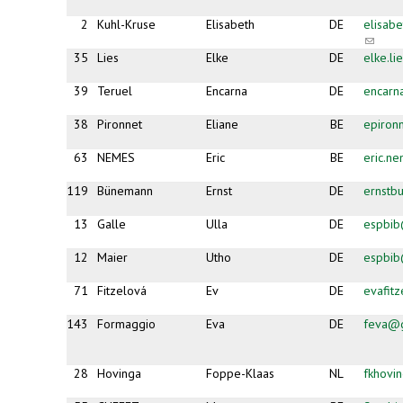
2
Kuhl-Kruse
Elisabeth
DE
elisab
(link
sends
35
Lies
Elke
DE
elke.li
e-
mail)
39
Teruel
Encarna
DE
encarn
38
Pironnet
Eliane
BE
epiron
63
NEMES
Eric
BE
eric.n
119
Bünemann
Ernst
DE
ernst
13
Galle
Ulla
DE
espbib
12
Maier
Utho
DE
espbib
71
Fitzelová
Ev
DE
evafit
143
Formaggio
Eva
DE
feva@
28
Hovinga
Foppe-Klaas
NL
fkhovi