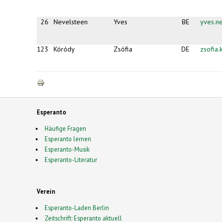
mail)
26
Nevelsteen
Yves
BE
yves.n
123
Kóródy
Zsófia
DE
zsofia
Esperanto
Häufige Fragen
Esperanto lernen
Esperanto-Musik
Esperanto-Literatur
Verein
Esperanto-Laden Berlin
Zeitschrift: Esperanto aktuell