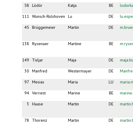
58
Lödör
Katja
BE
lodork
111
Wunsch-Rolshoven
Lu
DE
lu.esp
45
Brüggemeier
Martin
DE
m.brue
138
Rysenaer
Martine
BE
m.ryse
149
Tisljar
Maja
DE
maja.ti
30
Manfred
Westermayer
DE
Manfr
97
Mesias
Maria
LU
maria.
94
Verriest
Marine
BE
marine.
3
Haase
Martin
DE
martin
78
Thorenz
Martin
DE
martin