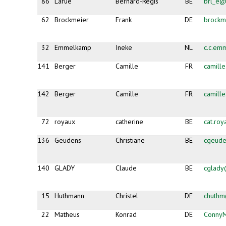
86
Larue
Bernard-Régis
BE
brl_e@
62
Brockmeier
Frank
DE
brock
32
Emmelkamp
Ineke
NL
c.c.em
141
Berger
Camille
FR
camill
142
Berger
Camille
FR
camill
72
royaux
catherine
BE
cat.ro
136
Geudens
Christiane
BE
cgeud
140
GLADY
Claude
BE
cglady
15
Huthmann
Christel
DE
chuth
22
Matheus
Konrad
DE
Conny