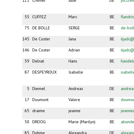
121
Cremer
Julie
DE
jot.cr
55
CUFFEZ
Marc
BE
flandr
75
DE BOLLE
SERGE
BE
de-bol
145
De Coster
Jana
BE
iljadc@
146
De Coster
Adrian
BE
iljadc@
59
Delnat
Hans
BE
handel
87
DESPEYROUX
Isabelle
BE
isabel
5
Diemel
Andreas
DE
andrea
17
Doumont
Valere
BE
doumon
65
draime
jeanne
BE
jeanne
50
DROOG
Marie (Marilyn)
BE
abund
85
Duhme
Alexandra
DE
alexa