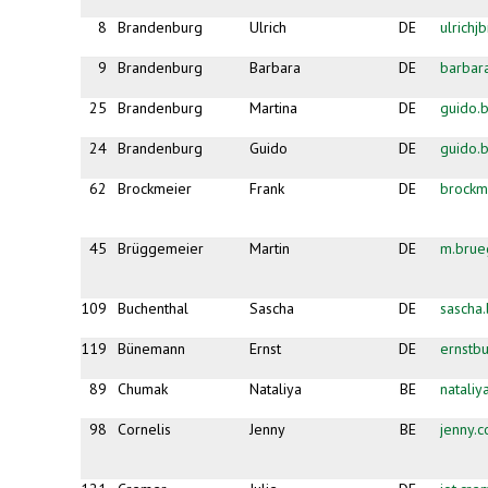
8
Brandenburg
Ulrich
DE
ulrich
9
Brandenburg
Barbara
DE
barbar
25
Brandenburg
Martina
DE
guido.
24
Brandenburg
Guido
DE
guido.
62
Brockmeier
Frank
DE
brock
45
Brüggemeier
Martin
DE
m.brue
109
Buchenthal
Sascha
DE
sascha
119
Bünemann
Ernst
DE
ernst
89
Chumak
Nataliya
BE
natali
98
Cornelis
Jenny
BE
jenny.