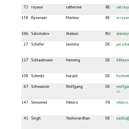
72
royaux
catherine
BE
cat.ro
138
Rysenaer
Martine
BE
m.ryse
106
Salomatov
Aleksei
RU
alexey
27
Schäfer
Jasmina
DE
jas.sc
117
Schlautmann
Henning
DE
68kas
108
Schmitz
Harald
DE
hschmi
67
Schwanzer
Wolfgang
DE
wolfga
(link
sends
e-
147
Simonnet
Viktoro
FR
viktor
mail)
41
Singh
Yashovardhan
DE
yasho@