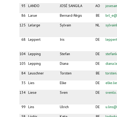
e-
mail)
93
LANDO
JOSÉ SANGILA
AO
josesa
86
Larue
Bernard-Régis
BE
brl_e@
125
Lelarge
Sylvain
NL
sylvai
68
Leppert
Iris
DE
lepper
104
Lepping
Stefan
DE
stefan
105
Lepping
Diana
DE
diana.
84
Leuschner
Torsten
BE
torste
35
Lies
Elke
DE
elke.li
134
Liese
Sven
DE
svenlo
99
Lins
Ulrich
DE
u.lins
58
Lödör
Katja
BE
lodork