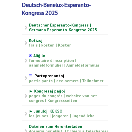
Deutsch-Benelux-Esperanto-
Kongress 2025
Deutscher Esperanto-Kongress |
Germana Esperanto-Kongreso 2025
Kotizoj
frais | kosten | Kosten
✉
Aliĝilo
formulaire d’inscription |
aanmeldformulier | Anmeldeformular
Partoprenantoj
☰
participants | deelnemers | Teilnehmer
► Kongresaj paĝoj
pages du congrès | website van het
congres | Kongressseiten
► Junuloj: KEKSO
les jeunes | jongeren | Jugendliche
Dateien zum Herunterladen
dosieroj por elŝuti | fichiers à télécharger