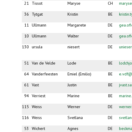
21
Tissot
Maryse
CH
maryse
36
Tytgat
Kristin
BE
kristin
11
Ullmann
Margarete
DE
gea.of
10
Ullmann
Walter
DE
gea.of
130
ursula
niesert
DE
uniese
51
Van de Velde
Lode
BE
lodchj
64
Vanderfeesten
Emiel (Emilio)
BE
e.vdf@
61
Vast
Justin
BE
jvast.
94
Verriest
Marine
BE
marine.
115
Weiss
Werner
DE
werner
116
Weiss
Svetlana
DE
svetlan
53
Wichert
Agnes
DE
beckma