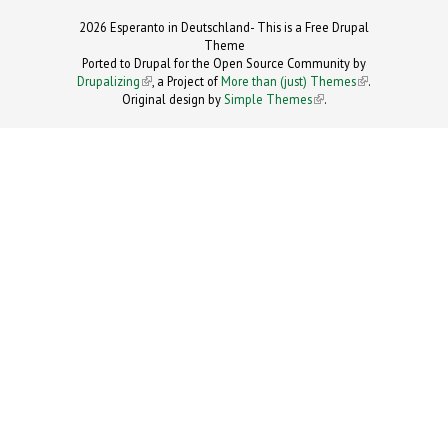
2026 Esperanto in Deutschland- This is a Free Drupal
Theme
Ported to Drupal for the Open Source Community by
Drupalizing
(link is external)
, a Project of
More than (just) Themes
(link is
.
Original design by
Simple Themes
.
(link is
external)
external)