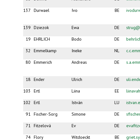
137
Durwael
Ivo
BE
ivodur
139
Dziezok
Ewa
DE
strug@
19
EHRLICH
Bodo
DE
behrli
32
Emmelkamp
Ineke
NL
c.c.em
80
Emmerich
Andreas
DE
s.a.em
18
Ender
Ulrich
DE
uli.en
103
Ertl
Liina
EE
liinava
102
Ertl
István
LU
istvan
91
Fischer-Sorg
Simone
DE
sfisch
71
Fitzelová
Ev
DE
evafit
74
Flory
Witdoeckt
BE
griet.