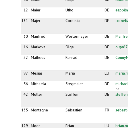
12
Maier
Utho
DE
espbib
131
Majer
Cornelia
DE
cornel
30
Manfred
Westermayer
DE
Manfr
16
Markova
Olga
DE
olga6
22
Matheus
Konrad
DE
Conny
97
Mesias
Maria
LU
maria.
56
Michaela
Stegmaier
DE
michae
(link
sends
42
Möller
Steffen
DE
steffe
e-
mail)
135
Montagne
Sébastien
FR
sebast
129
Moon
Brian
LU
brian