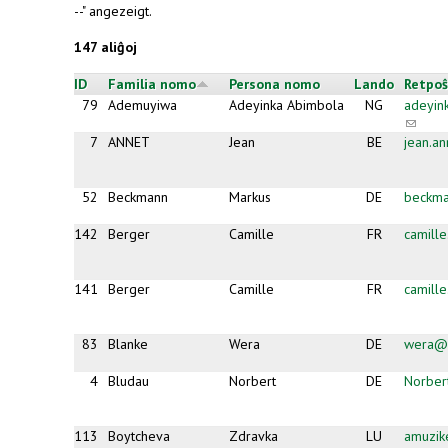
--" angezeigt.
147 aliĝoj
ID
Familia nomo
Persona nomo
Lando
Retpoŝ
79
Ademuyiwa
Adeyinka Abimbola
NG
adeyin
(link
sends
7
ANNET
Jean
BE
jean.a
e-
mail)
52
Beckmann
Markus
DE
beckma
142
Berger
Camille
FR
camill
141
Berger
Camille
FR
camill
83
Blanke
Wera
DE
wera@b
4
Bludau
Norbert
DE
Norber
113
Boytcheva
Zdravka
LU
amuzi