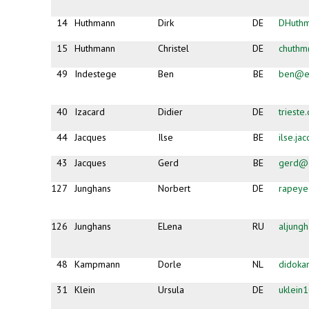
14
Huthmann
Dirk
DE
DHuth
15
Huthmann
Christel
DE
chuth
49
Indestege
Ben
BE
ben@es
40
Izacard
Didier
DE
triest
44
Jacques
Ilse
BE
ilse.j
43
Jacques
Gerd
BE
gerd@e
127
Junghans
Norbert
DE
rapeye
126
Junghans
ELena
RU
aljung
48
Kampmann
Dorle
NL
didok
31
Klein
Ursula
DE
uklein