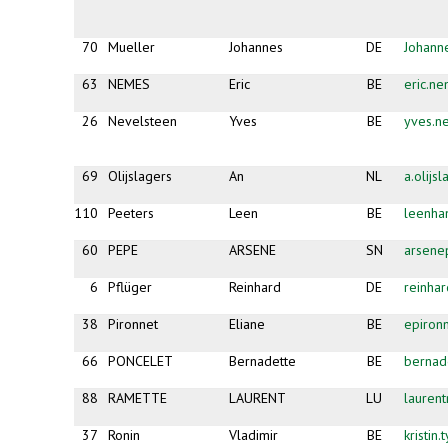
70
Mueller
Johannes
DE
Johann
63
NEMES
Eric
BE
eric.n
26
Nevelsteen
Yves
BE
yves.n
69
Olijslagers
An
NL
a.olijs
110
Peeters
Leen
BE
leenha
60
PEPE
ARSENE
SN
arsene
6
Pflüger
Reinhard
DE
reinha
38
Pironnet
Eliane
BE
epiron
66
PONCELET
Bernadette
BE
bernad
88
RAMETTE
LAURENT
LU
lauren
37
Ronin
Vladimir
BE
kristin