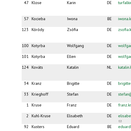
47
Klose
Karin
DE
turfal
57
Kocieba
Iwona
BE
iwona.
123
Kóródy
Zsófia
DE
zsofia
100
Kotyrba
Wolfgang
DE
wolfga
101
Kotyrba
Ellen
DE
wolfga
124
Kováts
Katalin
NL
katali
34
Kranz
Brigitte
DE
brigit
33
Krieghoff
Stefan
DE
stefan
1
Kruse
Franz
DE
franz.
2
Kuhl-Kruse
Elisabeth
DE
elisab
(link
sends
92
Kusters
Eduard
BE
eduard