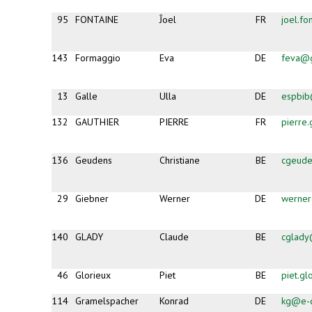
95
FONTAINE
Ĵoel
FR
joel.fo
143
Formaggio
Eva
DE
feva@
13
Galle
Ulla
DE
espbib
132
GAUTHIER
PIERRE
FR
pierre
136
Geudens
Christiane
BE
cgeud
29
Giebner
Werner
DE
werner
140
GLADY
Claude
BE
cglady
46
Glorieux
Piet
BE
piet.g
114
Gramelspacher
Konrad
DE
kg@e-d