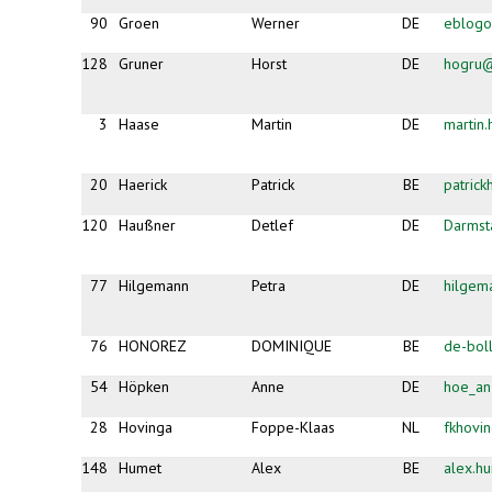
90
Groen
Werner
DE
eblogo
128
Gruner
Horst
DE
hogru
3
Haase
Martin
DE
martin
20
Haerick
Patrick
BE
patric
120
Haußner
Detlef
DE
Darmst
77
Hilgemann
Petra
DE
hilgem
76
HONOREZ
DOMINIQUE
BE
de-bol
54
Höpken
Anne
DE
hoe_a
28
Hovinga
Foppe-Klaas
NL
fkhovi
148
Humet
Alex
BE
alex.h