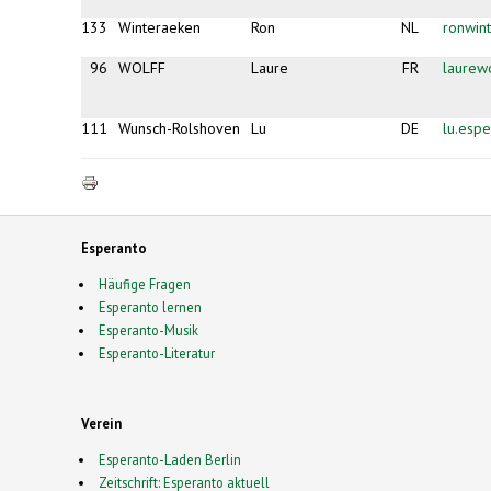
133
Winteraeken
Ron
NL
ronwin
96
WOLFF
Laure
FR
laurew
111
Wunsch-Rolshoven
Lu
DE
lu.esp
Esperanto
Häufige Fragen
Esperanto lernen
Esperanto-Musik
Esperanto-Literatur
Verein
Esperanto-Laden Berlin
Zeitschrift: Esperanto aktuell