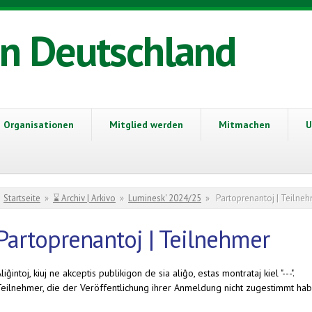
in Deutschland
Organisationen
Mitglied werden
Mitmachen
U
Sie sind hier
Startseite
»
⌛ Archiv | Arkivo
»
Luminesk' 2024/25
»
Partoprenantoj | Teilne
Partoprenantoj | Teilnehmer
liĝintoj, kiuj ne akceptis publikigon de sia aliĝo, estas montrataj kiel "---".
Teilnehmer, die der Veröffentlichung ihrer Anmeldung nicht zugestimmt habe