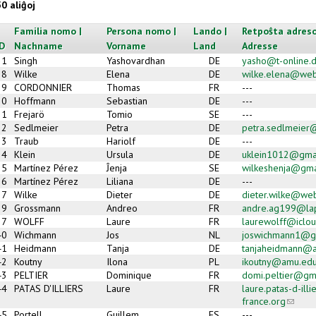
50 aliĝoj
Familia nomo |
Persona nomo |
Lando |
Retpoŝta adreso
ID
Nachname
Vorname
Land
Adresse
1
Singh
Yashovardhan
DE
yasho@t-online.
38
Wilke
Elena
DE
wilke.elena@we
29
CORDONNIER
Thomas
FR
---
30
Hoffmann
Sebastian
DE
---
31
Frejarö
Tomio
SE
---
32
Sedlmeier
Petra
DE
petra.sedlmeier
33
Traub
Hariolf
DE
---
34
Klein
Ursula
DE
uklein1012@gma
35
Martínez Pérez
Ĵenja
SE
wilkeshenja@gma
36
Martínez Pérez
Liliana
DE
---
37
Wilke
Dieter
DE
dieter.wilke@we
39
Grossmann
Andreo
FR
andre.ag199@lap
27
WOLFF
Laure
FR
laurewolff@iclo
40
Wichmann
Jos
NL
joswichmann1@g
41
Heidmann
Tanja
DE
tanjaheidmann@al
42
Koutny
Ilona
PL
ikoutny@amu.edu
43
PELTIER
Dominique
FR
domi.peltier@gm
44
PATAS D'ILLIERS
Laure
FR
laure.patas-d-ill
france.org
(link s
45
Portell
Guillem
ES
---