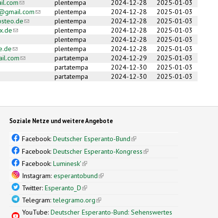
il.com
(link sends e-mail)
plentempa
2024-12-28
2025-01-03
@gmail.com
(link sends e-mail)
plentempa
2024-12-28
2025-01-03
steo.de
(link sends e-mail)
plentempa
2024-12-28
2025-01-03
x.de
(link sends e-mail)
plentempa
2024-12-28
2025-01-03
plentempa
2024-12-28
2025-01-03
e.de
(link sends e-mail)
plentempa
2024-12-28
2025-01-03
il.com
(link sends e-mail)
partatempa
2024-12-29
2025-01-03
partatempa
2024-12-30
2025-01-03
partatempa
2024-12-30
2025-01-03
Soziale Netze und weitere Angebote
Facebook:
Deutscher Esperanto-Bund
(link is external)
Facebook:
Deutscher Esperanto-Kongress
(link is external)
Facebook:
Luminesk'
(link is external)
Instagram:
esperantobund
(link is external)
Twitter:
Esperanto_D
(link is external)
Telegram:
telegramo.org
(link is external)
YouTube:
Deutscher Esperanto-Bund: Sehenswertes