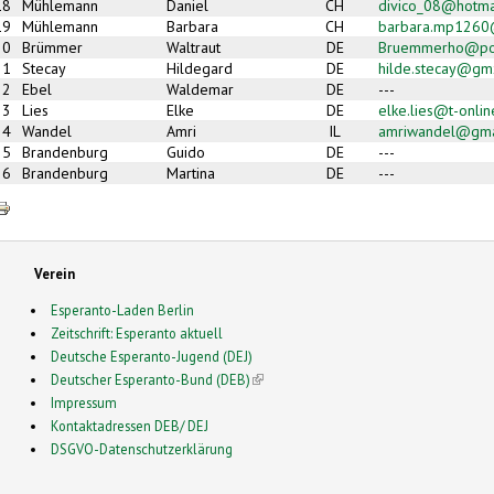
18
Mühlemann
Daniel
CH
divico_08@hotma
19
Mühlemann
Barbara
CH
barbara.mp1260
20
Brümmer
Waltraut
DE
Bruemmerho@po
21
Stecay
Hildegard
DE
hilde.stecay@gm
22
Ebel
Waldemar
DE
---
23
Lies
Elke
DE
elke.lies@t-onlin
24
Wandel
Amri
IL
amriwandel@gma
25
Brandenburg
Guido
DE
---
26
Brandenburg
Martina
DE
---
Verein
Esperanto-Laden Berlin
Zeitschrift: Esperanto aktuell
Deutsche Esperanto-Jugend (DEJ)
Deutscher Esperanto-Bund (DEB)
(link is external)
Impressum
Kontaktadressen DEB/ DEJ
DSGVO-Datenschutzerklärung