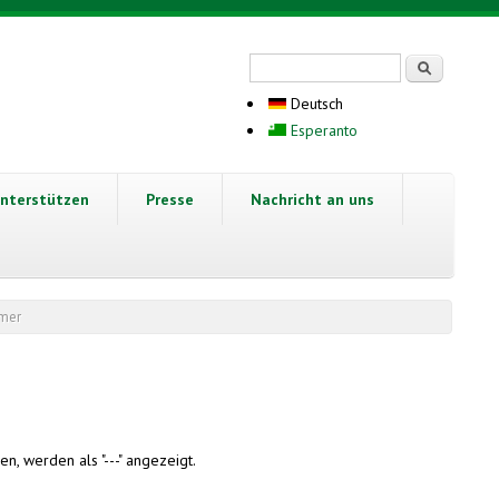
Suchformular
Suche
Deutsch
Esperanto
nterstützen
Presse
Nachricht an uns
hmer
n, werden als "---" angezeigt.