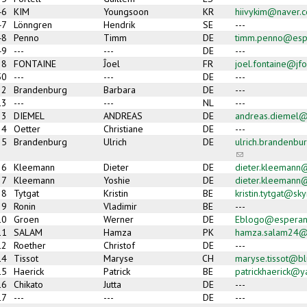
46
KIM
Youngsoon
KR
hiivykim@naver.
47
Lönngren
Hendrik
SE
---
48
Penno
Timm
DE
timm.penno@espe
49
---
---
DE
---
28
FONTAINE
Ĵoel
FR
joel.fontaine@jfo
50
---
---
DE
---
2
Brandenburg
Barbara
DE
---
13
---
---
NL
---
3
DIEMEL
ANDREAS
DE
andreas.diemel
4
Oetter
Christiane
DE
---
5
Brandenburg
Ulrich
DE
ulrich.brandenb
(link sends e-mail
6
Kleemann
Dieter
DE
dieter.kleemann@
7
Kleemann
Yoshie
DE
dieter.kleemann@
8
Tytgat
Kristin
BE
kristin.tytgat@sk
9
Ronin
Vladimir
BE
---
10
Groen
Werner
DE
Eblogo@esperan
11
SALAM
Hamza
PK
hamza.salam24@
12
Roether
Christof
DE
---
14
Tissot
Maryse
CH
maryse.tissot@bl
15
Haerick
Patrick
BE
patrickhaerick@
16
Chikato
Jutta
DE
---
17
---
---
DE
---