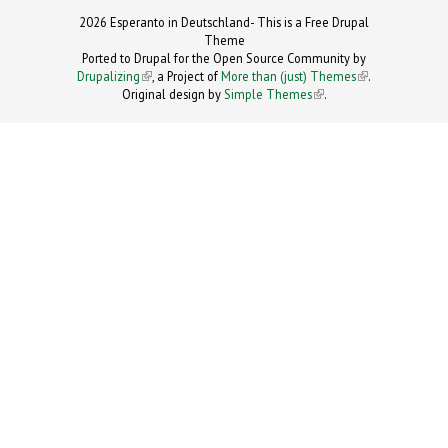
2026 Esperanto in Deutschland- This is a Free Drupal
Theme
Ported to Drupal for the Open Source Community by
Drupalizing
(link is external)
, a Project of
More than (just) Themes
(link is
.
Original design by
Simple Themes
.
(link is
external)
external)