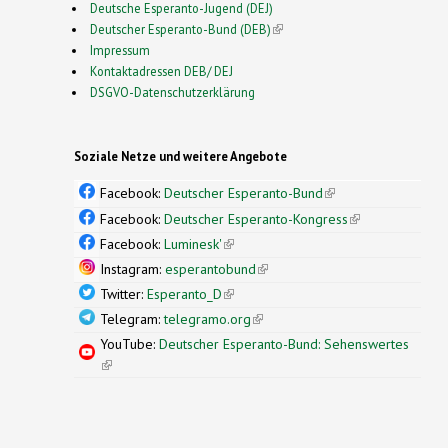
Deutsche Esperanto-Jugend (DEJ)
Deutscher Esperanto-Bund (DEB)
(link is external)
Impressum
Kontaktadressen DEB/ DEJ
DSGVO-Datenschutzerklärung
Soziale Netze und weitere Angebote
Facebook:
Deutscher Esperanto-Bund
(link is
external)
Facebook:
Deutscher Esperanto-Kongress
(link is
external)
Facebook:
Luminesk'
(link is external)
Instagram:
esperantobund
(link is external)
Twitter:
Esperanto_D
(link is external)
Telegram:
telegramo.org
(link is external)
YouTube:
Deutscher Esperanto-Bund: Sehenswertes
(link is external)