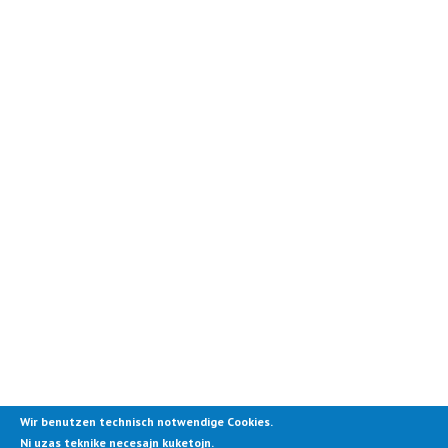
Wir benutzen technisch notwendige Cookies.
Ni uzas teknike necesajn kuketojn.