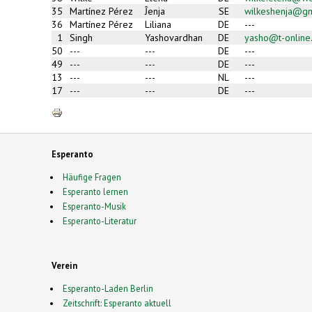
mail)
35
Martínez Pérez
Ĵenja
SE
wilkeshenja@gm
36
Martínez Pérez
Liliana
DE
---
1
Singh
Yashovardhan
DE
yasho@t-online
50
---
---
DE
---
49
---
---
DE
---
13
---
---
NL
---
17
---
---
DE
---
Esperanto
Häufige Fragen
Esperanto lernen
Esperanto-Musik
Esperanto-Literatur
Verein
Esperanto-Laden Berlin
Zeitschrift: Esperanto aktuell