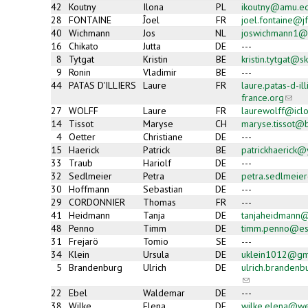
42
Koutny
Ilona
PL
ikoutny@amu.ed
28
FONTAINE
Ĵoel
FR
joel.fontaine@jf
40
Wichmann
Jos
NL
joswichmann1@
16
Chikato
Jutta
DE
---
8
Tytgat
Kristin
BE
kristin.tytgat@s
9
Ronin
Vladimir
BE
---
44
PATAS D'ILLIERS
Laure
FR
laure.patas-d-i
france.org
(link
sends
27
WOLFF
Laure
FR
laurewolff@icl
e-
14
Tissot
Maryse
CH
maryse.tissot@b
mail)
4
Oetter
Christiane
DE
---
15
Haerick
Patrick
BE
patrickhaerick
33
Traub
Hariolf
DE
---
32
Sedlmeier
Petra
DE
petra.sedlmeie
30
Hoffmann
Sebastian
DE
---
29
CORDONNIER
Thomas
FR
---
41
Heidmann
Tanja
DE
tanjaheidmann@a
48
Penno
Timm
DE
timm.penno@es
31
Frejarö
Tomio
SE
---
34
Klein
Ursula
DE
uklein1012@gm
5
Brandenburg
Ulrich
DE
ulrich.branden
(link
sends
22
Ebel
Waldemar
DE
---
e-
38
Wilke
Elena
DE
wilke.elena@w