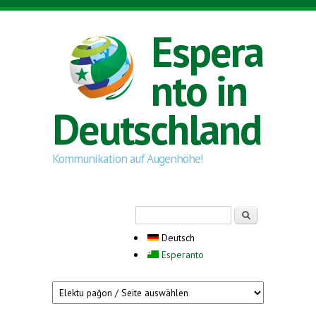
Direkt zum Inhalt
Espera
nto in
Deutschland
Kommunikation auf Augenhöhe!
Suchformular
Suche
Deutsch
Esperanto