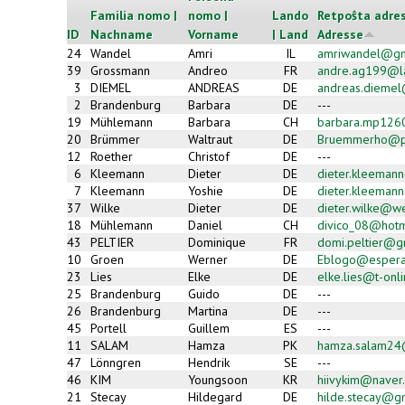
Familia nomo |
nomo |
Lando
Retpoŝta adres
ID
Nachname
Vorname
| Land
Adresse
24
Wandel
Amri
IL
amriwandel@gm
39
Grossmann
Andreo
FR
andre.ag199@la
3
DIEMEL
ANDREAS
DE
andreas.dieme
2
Brandenburg
Barbara
DE
---
19
Mühlemann
Barbara
CH
barbara.mp126
20
Brümmer
Waltraut
DE
Bruemmerho@p
12
Roether
Christof
DE
---
6
Kleemann
Dieter
DE
dieter.kleeman
7
Kleemann
Yoshie
DE
dieter.kleeman
37
Wilke
Dieter
DE
dieter.wilke@w
18
Mühlemann
Daniel
CH
divico_08@hotm
43
PELTIER
Dominique
FR
domi.peltier@g
10
Groen
Werner
DE
Eblogo@espera
23
Lies
Elke
DE
elke.lies@t-onl
25
Brandenburg
Guido
DE
---
26
Brandenburg
Martina
DE
---
45
Portell
Guillem
ES
---
11
SALAM
Hamza
PK
hamza.salam24
47
Lönngren
Hendrik
SE
---
46
KIM
Youngsoon
KR
hiivykim@naver
21
Stecay
Hildegard
DE
hilde.stecay@g