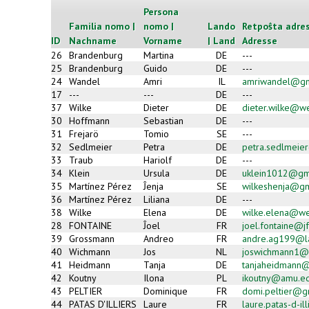
Persona
Familia nomo |
nomo |
Lando
Retpoŝta adres
ID
Nachname
Vorname
| Land
Adresse
26
Brandenburg
Martina
DE
---
25
Brandenburg
Guido
DE
---
24
Wandel
Amri
IL
amriwandel@gm
17
---
---
DE
---
37
Wilke
Dieter
DE
dieter.wilke@w
30
Hoffmann
Sebastian
DE
---
31
Frejarö
Tomio
SE
---
32
Sedlmeier
Petra
DE
petra.sedlmeie
33
Traub
Hariolf
DE
---
34
Klein
Ursula
DE
uklein1012@gm
35
Martínez Pérez
Ĵenja
SE
wilkeshenja@gm
36
Martínez Pérez
Liliana
DE
---
38
Wilke
Elena
DE
wilke.elena@w
28
FONTAINE
Ĵoel
FR
joel.fontaine@jf
39
Grossmann
Andreo
FR
andre.ag199@la
40
Wichmann
Jos
NL
joswichmann1@
41
Heidmann
Tanja
DE
tanjaheidmann@a
42
Koutny
Ilona
PL
ikoutny@amu.ed
43
PELTIER
Dominique
FR
domi.peltier@g
44
PATAS D'ILLIERS
Laure
FR
laure.patas-d-i