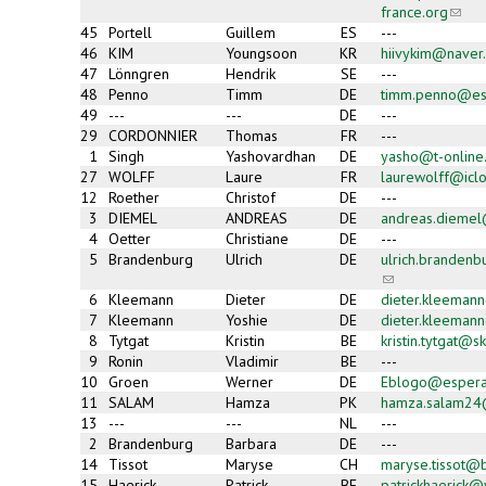
france.org
(link
sends
45
Portell
Guillem
ES
---
e-
46
KIM
Youngsoon
KR
hiivykim@naver
mail)
47
Lönngren
Hendrik
SE
---
48
Penno
Timm
DE
timm.penno@es
49
---
---
DE
---
29
CORDONNIER
Thomas
FR
---
1
Singh
Yashovardhan
DE
yasho@t-online
27
WOLFF
Laure
FR
laurewolff@icl
12
Roether
Christof
DE
---
3
DIEMEL
ANDREAS
DE
andreas.dieme
4
Oetter
Christiane
DE
---
5
Brandenburg
Ulrich
DE
ulrich.branden
(link
sends
6
Kleemann
Dieter
DE
dieter.kleeman
e-
7
Kleemann
Yoshie
DE
dieter.kleeman
mail)
8
Tytgat
Kristin
BE
kristin.tytgat@s
9
Ronin
Vladimir
BE
---
10
Groen
Werner
DE
Eblogo@espera
11
SALAM
Hamza
PK
hamza.salam24
13
---
---
NL
---
2
Brandenburg
Barbara
DE
---
14
Tissot
Maryse
CH
maryse.tissot@b
15
Haerick
Patrick
BE
patrickhaerick