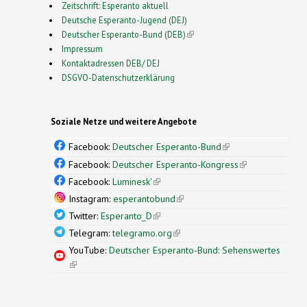
Zeitschrift: Esperanto aktuell
Deutsche Esperanto-Jugend (DEJ)
Deutscher Esperanto-Bund (DEB)
(link is external)
Impressum
Kontaktadressen DEB/ DEJ
DSGVO-Datenschutzerklärung
Soziale Netze und weitere Angebote
Facebook:
Deutscher Esperanto-Bund
(link is
external)
Facebook:
Deutscher Esperanto-Kongress
(link is
external)
Facebook:
Luminesk'
(link is external)
Instagram:
esperantobund
(link is external)
Twitter:
Esperanto_D
(link is external)
Telegram:
telegramo.org
(link is external)
YouTube:
Deutscher Esperanto-Bund: Sehenswertes
(link is external)