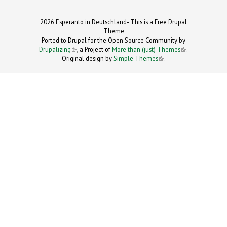
2026 Esperanto in Deutschland- This is a Free Drupal
Theme
Ported to Drupal for the Open Source Community by
Drupalizing
(link is external)
, a Project of
More than (just) Themes
(link is
.
Original design by
Simple Themes
.
(link is
external)
external)