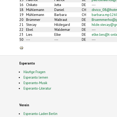
16
Chikato
Jutta
DE
---
18
Mühlemann
Daniel
CH
divico_08@hotm
19
Mühlemann
Barbara
CH
barbara.mp126
20
Brümmer
Waltraut
DE
Bruemmerho@p
21
Stecay
Hildegard
DE
hilde.stecay@g
22
Ebel
Waldemar
DE
---
23
Lies
Elke
DE
elke.lies@t-onl
50
---
---
DE
---
Esperanto
Häufige Fragen
Esperanto lernen
Esperanto-Musik
Esperanto-Literatur
Verein
Esperanto-Laden Berlin