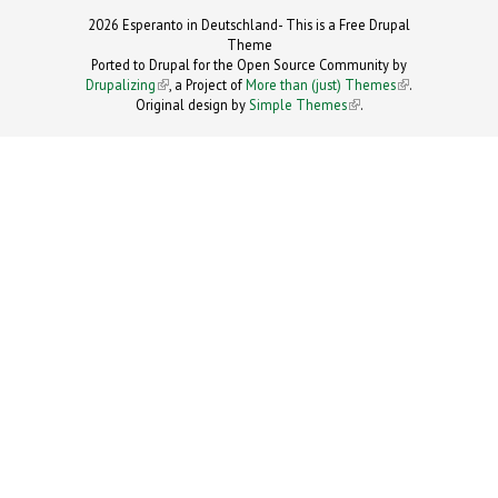
2026 Esperanto in Deutschland- This is a Free Drupal
Theme
Ported to Drupal for the Open Source Community by
Drupalizing
(link is external)
, a Project of
More than (just) Themes
(link is
.
Original design by
Simple Themes
.
(link is
external)
external)