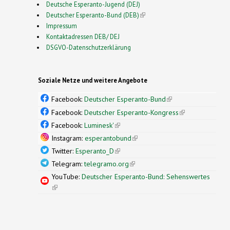
Deutsche Esperanto-Jugend (DEJ)
Deutscher Esperanto-Bund (DEB)
(link is external)
Impressum
Kontaktadressen DEB/ DEJ
DSGVO-Datenschutzerklärung
Soziale Netze und weitere Angebote
Facebook:
Deutscher Esperanto-Bund
(link is
external)
Facebook:
Deutscher Esperanto-Kongress
(link is
external)
Facebook:
Luminesk'
(link is external)
Instagram:
esperantobund
(link is external)
Twitter:
Esperanto_D
(link is external)
Telegram:
telegramo.org
(link is external)
YouTube:
Deutscher Esperanto-Bund: Sehenswertes
(link is external)