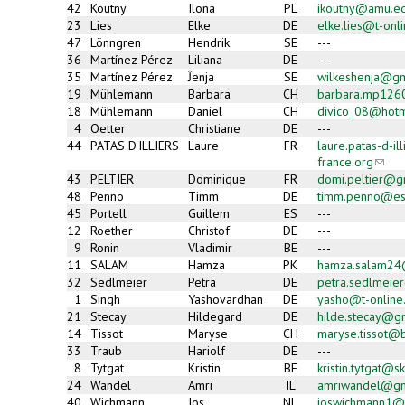
42
Koutny
Ilona
PL
ikoutny@amu.ed
23
Lies
Elke
DE
elke.lies@t-onl
47
Lönngren
Hendrik
SE
---
36
Martínez Pérez
Liliana
DE
---
35
Martínez Pérez
Ĵenja
SE
wilkeshenja@gm
19
Mühlemann
Barbara
CH
barbara.mp126
18
Mühlemann
Daniel
CH
divico_08@hotm
4
Oetter
Christiane
DE
---
44
PATAS D'ILLIERS
Laure
FR
laure.patas-d-i
france.org
(link
sends
43
PELTIER
Dominique
FR
domi.peltier@g
e-
48
Penno
Timm
DE
timm.penno@es
mail)
45
Portell
Guillem
ES
---
12
Roether
Christof
DE
---
9
Ronin
Vladimir
BE
---
11
SALAM
Hamza
PK
hamza.salam24
32
Sedlmeier
Petra
DE
petra.sedlmeie
1
Singh
Yashovardhan
DE
yasho@t-online
21
Stecay
Hildegard
DE
hilde.stecay@g
14
Tissot
Maryse
CH
maryse.tissot@b
33
Traub
Hariolf
DE
---
8
Tytgat
Kristin
BE
kristin.tytgat@s
24
Wandel
Amri
IL
amriwandel@gm
40
Wichmann
Jos
NL
joswichmann1@