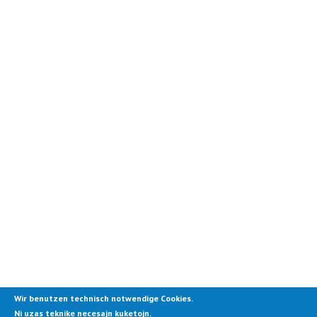
Wir benutzen technisch notwendige Cookies.
Ni uzas teknike necesajn kuketojn.