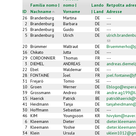
Familia nomo |
nomo |
Lando
Retpoŝta adres
ID
Nachname
Vorname
| Land
Adresse
26
Brandenburg
Martina
DE
---
2
Brandenburg
Barbara
DE
---
25
Brandenburg
Guido
DE
---
5
Brandenburg
Ulrich
DE
ulrich.branden
(link
sends
20
Brümmer
Waltraut
DE
Bruemmerho@p
e-
16
Chikato
Jutta
DE
---
mail)
29
CORDONNIER
Thomas
FR
---
3
DIEMEL
ANDREAS
DE
andreas.dieme
22
Ebel
Waldemar
DE
---
28
FONTAINE
Ĵoel
FR
joel.fontaine@jf
31
Frejarö
Tomio
SE
---
10
Groen
Werner
DE
Eblogo@espera
39
Grossmann
Andreo
FR
andre.ag199@la
15
Haerick
Patrick
BE
patrickhaerick
41
Heidmann
Tanja
DE
tanjaheidmann@a
30
Hoffmann
Sebastian
DE
---
46
KIM
Youngsoon
KR
hiivykim@naver
6
Kleemann
Dieter
DE
dieter.kleeman
7
Kleemann
Yoshie
DE
dieter.kleeman
34
Klein
Ursula
DE
uklein1012@gm