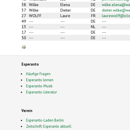
38
Wilke
Elena
DE
wilke.elena@w
37
Wilke
Dieter
DE
dieter.wilke@w
27
WOLFF
Laure
FR
laurewolff@icl
49
---
---
DE
---
13
---
---
NL
---
17
---
---
DE
---
50
---
---
DE
---
Esperanto
Häufige Fragen
Esperanto lernen
Esperanto-Musik
Esperanto-Literatur
Verein
Esperanto-Laden Berlin
Zeitschrift: Esperanto aktuell