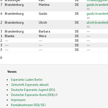
27
Brandenburg
Martina
DE
guido.brande
(link sends e-m
26
Brandenburg
Guido
DE
guido.brande
(link sends e-m
12
Brandenburg
Ulrich
DE
ulrich.brande
(link sends e-m
3
Brandenburg
Barbara
DE
---
31
Blanke
Wera
DE
---
52
---
---
DE
---
13
---
---
DE
---
53
---
---
DE
---
Verein
Esperanto-Laden Berlin
Zeitschrift: Esperanto aktuell
Deutsche Esperanto-Jugend (DEJ)
Deutscher Esperanto-Bund (DEB)
(link is external)
Impressum
Kontaktadressen DEB/ DEJ