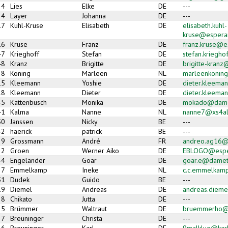
4
Lies
Elke
DE
---
34
Layer
Johanna
DE
---
17
Kuhl-Kruse
Elisabeth
DE
elisabeth.kuhl-
kruse@espera
16
Kruse
Franz
DE
franz.kruse@e
47
Krieghoff
Stefan
DE
stefan.kriegh
48
Kranz
Brigitte
DE
brigitte-kran
8
Koning
Marleen
NL
marleenkonin
15
Kleemann
Yoshie
DE
dieter.kleema
18
Kleemann
Dieter
DE
dieter.kleema
45
Kattenbusch
Monika
DE
mokado@dame
41
Kalma
Nanne
NL
nanne7@xs4all
50
Janssen
Nicky
BE
---
42
haerick
patrick
BE
---
39
Grossmann
André
FR
andreo.ag16@s
2
Groen
Werner Aiko
DE
EBLOGO@espe
44
Engeländer
Goar
DE
goar.e@damet
7
Emmelkamp
Ineke
NL
c.c.emmelkam
51
Dudek
Guido
BE
---
19
Diemel
Andreas
DE
andreas.diem
28
Chikato
Jutta
DE
---
5
Brümmer
Waltraut
DE
bruemmerho@
37
Breuninger
Christa
DE
---
36
Breuninger
Karl
DE
9malklug@karli