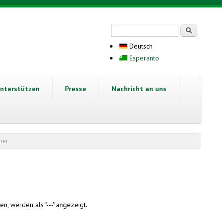
Suchformular
Suche
Deutsch
Esperanto
nterstützen
Presse
Nachricht an uns
mer
n, werden als "---" angezeigt.