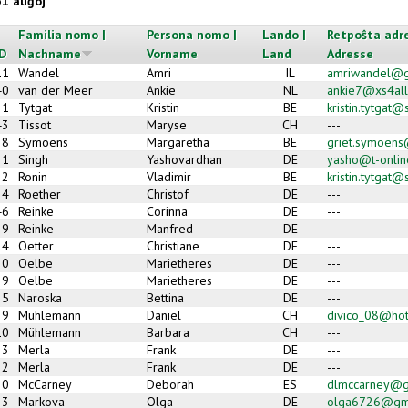
51 aliĝoj
Familia nomo |
Persona nomo |
Lando |
Retpoŝta adre
ID
Nachname
Vorname
Land
Adresse
11
Wandel
Amri
IL
amriwandel@g
40
van der Meer
Ankie
NL
ankie7@xs4all
21
Tytgat
Kristin
BE
kristin.tytgat@
43
Tissot
Maryse
CH
---
38
Symoens
Margaretha
BE
griet.symoens
1
Singh
Yashovardhan
DE
yasho@t-onlin
22
Ronin
Vladimir
BE
kristin.tytgat@
24
Roether
Christof
DE
---
46
Reinke
Corinna
DE
---
49
Reinke
Manfred
DE
---
14
Oetter
Christiane
DE
---
30
Oelbe
Marietheres
DE
---
29
Oelbe
Marietheres
DE
---
35
Naroska
Bettina
DE
---
9
Mühlemann
Daniel
CH
divico_08@hot
10
Mühlemann
Barbara
CH
---
33
Merla
Frank
DE
---
32
Merla
Frank
DE
---
20
McCarney
Deborah
ES
dlmccarney@g
23
Markova
Olga
DE
olga6726@gm