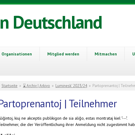
in Deutschland
Organisationen
Mitglied werden
Mitmachen
U
Sie sind hier
Startseite
»
⌛ Archiv | Arkivo
»
Luminesk' 2023/24
»
Partoprenantoj | Teilneh
Partoprenantoj | Teilnehmer
liĝintoj, kiuj ne akceptis publikigon de sia aliĝo, estas montrataj kiel "---".
Teilnehmer, die der Veröffentlichung ihrer Anmeldung nicht zugestimmt habe