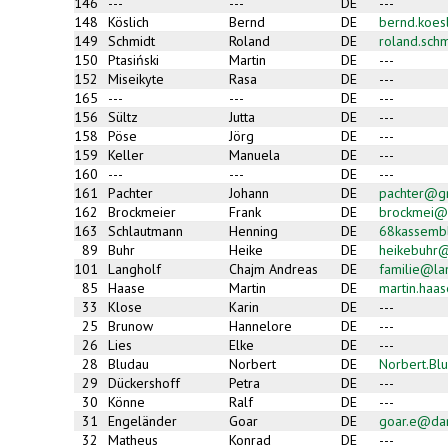
146
---
---
DE
---
148
Köslich
Bernd
DE
bernd.koes
149
Schmidt
Roland
DE
roland.sch
150
Ptasiński
Martin
DE
---
152
Miseikyte
Rasa
DE
---
165
---
---
DE
---
156
Sültz
Jutta
DE
---
158
Pöse
Jörg
DE
---
159
Keller
Manuela
DE
---
160
---
---
DE
---
161
Pachter
Johann
DE
pachter@g
162
Brockmeier
Frank
DE
brockmei@
163
Schlautmann
Henning
DE
68kassemb
89
Buhr
Heike
DE
heikebuhr@
101
Langholf
Chajm Andreas
DE
familie@la
85
Haase
Martin
DE
martin.haa
33
Klose
Karin
DE
---
25
Brunow
Hannelore
DE
---
26
Lies
Elke
DE
---
28
Bludau
Norbert
DE
Norbert.Bl
29
Dückershoff
Petra
DE
---
30
Könne
Ralf
DE
---
31
Engeländer
Goar
DE
goar.e@da
32
Matheus
Konrad
DE
---