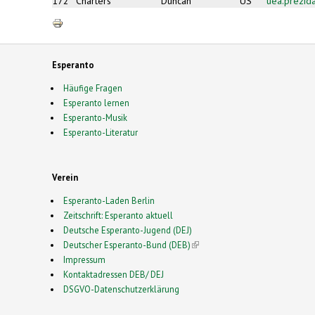
172
Charters
Duncan
US
uea.prezid
Esperanto
Häufige Fragen
Esperanto lernen
Esperanto-Musik
Esperanto-Literatur
Verein
Esperanto-Laden Berlin
Zeitschrift: Esperanto aktuell
Deutsche Esperanto-Jugend (DEJ)
Deutscher Esperanto-Bund (DEB)
(link is external)
Impressum
Kontaktadressen DEB/ DEJ
DSGVO-Datenschutzerklärung