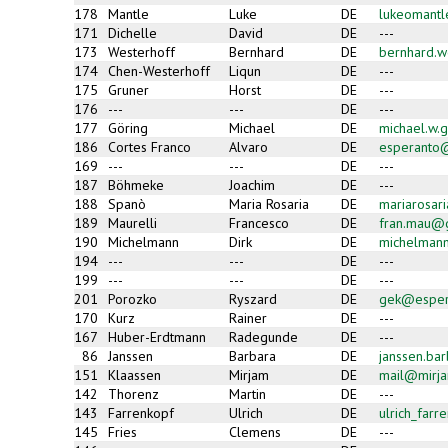
178
Mantle
Luke
DE
lukeomant
171
Dichelle
David
DE
---
173
Westerhoff
Bernhard
DE
bernhard.w
174
Chen-Westerhoff
Liqun
DE
---
175
Gruner
Horst
DE
---
176
---
---
DE
---
177
Göring
Michael
DE
michael.w.
186
Cortes Franco
Alvaro
DE
esperanto
169
---
---
DE
---
187
Böhmeke
Joachim
DE
---
188
Spanò
Maria Rosaria
DE
mariarosar
189
Maurelli
Francesco
DE
fran.mau@
190
Michelmann
Dirk
DE
michelman
194
---
---
DE
---
199
---
---
DE
---
201
Porozko
Ryszard
DE
gek@esper
170
Kurz
Rainer
DE
---
167
Huber-Erdtmann
Radegunde
DE
---
86
Janssen
Barbara
DE
janssen.ba
151
Klaassen
Mirjam
DE
mail@mirja
142
Thorenz
Martin
DE
---
143
Farrenkopf
Ulrich
DE
ulrich_far
145
Fries
Clemens
DE
---