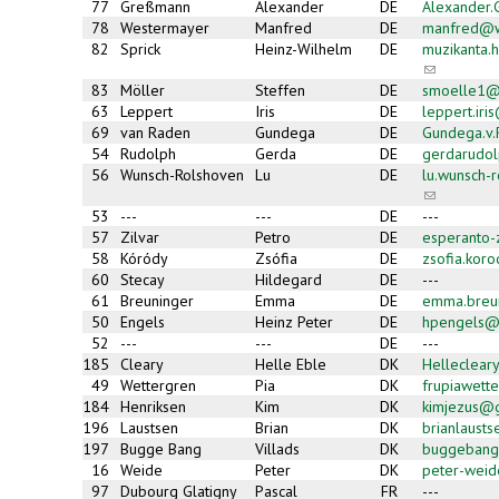
mail)
77
Greßmann
Alexander
DE
Alexander
78
Westermayer
Manfred
DE
manfred@w
82
Sprick
Heinz-Wilhelm
DE
muzikanta
(link
sends
83
Möller
Steffen
DE
smoelle1@
e-
63
Leppert
Iris
DE
leppert.ir
mail)
69
van Raden
Gundega
DE
Gundega.v
54
Rudolph
Gerda
DE
gerdarudol
56
Wunsch-Rolshoven
Lu
DE
lu.wunsch-
(link
sends
53
---
---
DE
---
e-
57
Zilvar
Petro
DE
esperanto
mail)
58
Kóródy
Zsófia
DE
zsofia.kor
60
Stecay
Hildegard
DE
---
61
Breuninger
Emma
DE
emma.breu
50
Engels
Heinz Peter
DE
hpengels@
52
---
---
DE
---
185
Cleary
Helle Eble
DK
Helleclea
49
Wettergren
Pia
DK
frupiawett
184
Henriksen
Kim
DK
kimjezus@
196
Laustsen
Brian
DK
brianlaust
197
Bugge Bang
Villads
DK
buggebang
16
Weide
Peter
DK
peter-wei
97
Dubourg Glatigny
Pascal
FR
---