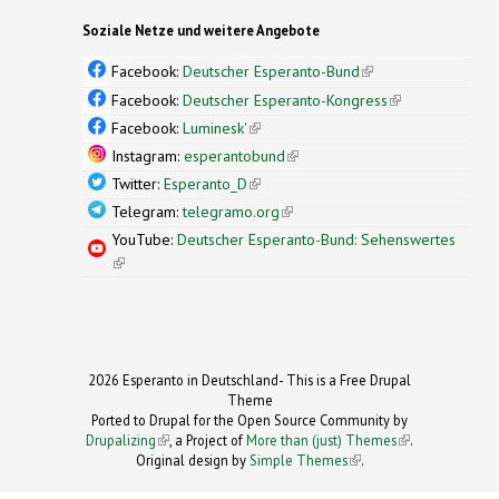
Soziale Netze und weitere Angebote
Facebook:
Deutscher Esperanto-Bund
(link is
external)
Facebook:
Deutscher Esperanto-Kongress
(link is
external)
Facebook:
Luminesk'
(link is external)
Instagram:
esperantobund
(link is external)
Twitter:
Esperanto_D
(link is external)
Telegram:
telegramo.org
(link is external)
YouTube:
Deutscher Esperanto-Bund: Sehenswertes
(link is external)
2026 Esperanto in Deutschland- This is a Free Drupal
Theme
Ported to Drupal for the Open Source Community by
Drupalizing
(link is external)
, a Project of
More than (just) Themes
(link is
.
Original design by
Simple Themes
.
(link is
external)
external)