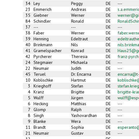
34
Ley
Peggy
DE
---
23
Emmerich
Andreas
DE
s.a.emmer
35
Giebner
Werner
DE
werner@gie
84
Schindler
Ronald
DE
RonaldSch
37
---
---
DE
---
38
Faber
Werner
DE
faber.wer
39
Henning
Edeltraut
DE
edeltrauth
40
Brinkmann
Nils
DE
nils.brink
41
Gramelspacher
Konrad
DE
Haus25@gm
42
Pyrcherer
Theresia
DE
franz-pyrc
24
Stegmaier
Michaela
DE
---
22
Neumair
Judith
DE
---
45
Teruel
Dr. Encarna
DE
encarna@t-
10
Koblischke
Hartmut
DE
koblischk
3
Krieghoff
Stefan
DE
stefan.kri
4
Kranz
Brigitte
DE
brigitte-k
5
Wulff
Jürgen
DE
wulff@esp
6
Hecking
Matthias
DE
---
7
Glomp
Ralph
DE
---
8
Singh
Yashovardhan
DE
---
9
Blanke
Wera
DE
---
11
Brandt
Sophia
DE
esperanto
21
Neumair
Gustav
DE
---