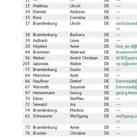
12
---
---
DE
---
13
Matthias
Ulrich
DE
---
14
Diemel
Andreas
DE
---
15
Klee
Cornelia
DE
---
17
Brandenburg
Ulrich
DE
ulrich.bra
(link
sends
18
Brandenburg
Barbara
DE
---
e-
19
Aulbach
Linus
DE
---
mail)
20
Höpken
Anne
DE
hoe_an-4@
44
Brümmer
Waltraut
DE
bruemmerh
36
Weber
André Christian
DE
ACW.Esper
203
Jakowski
Walter
DE
wj-iz@onli
73
Brandenburg
Guido
DE
---
64
Münchow
Andi
DE
---
66
Haußner
Detlef
DE
Darmstadt
67
Warmuth
Susanne
DE
Darmstadt
47
Hennemann
Georg
DE
georg.hen
70
Eitner
Steffen
DE
---
72
Sewald
Ina
DE
---
74
Brandenburg
Martina
DE
---
62
Schwanzer
Wolfgang
DE
wolfgang.
(link
sends
75
Brandenburg
Anne
DE
---
e-
76
Brücker
Christine
DE
---