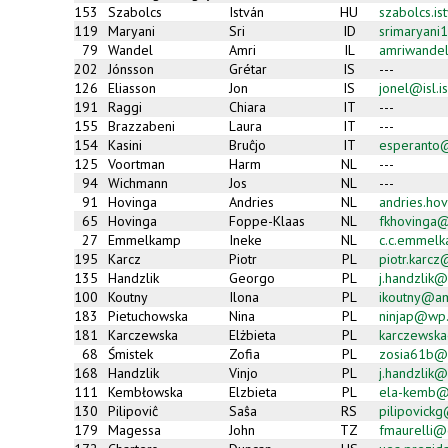
153
Szabolcs
István
HU
szabolcs.i
119
Maryani
Sri
ID
srimaryan
79
Wandel
Amri
IL
amriwande
202
Jónsson
Grétar
IS
---
126
Eliasson
Jon
IS
jonel@isl.is
191
Raggi
Chiara
IT
---
155
Brazzabeni
Laura
IT
---
154
Kasini
Bruĉjo
IT
esperanto@
125
Voortman
Harm
NL
---
94
Wichmann
Jos
NL
---
91
Hovinga
Andries
NL
andries.hov
65
Hovinga
Foppe-Klaas
NL
fkhovinga
27
Emmelkamp
Ineke
NL
c.c.emmel
195
Karcz
Piotr
PL
piotr.karc
135
Handzlik
Georgo
PL
j.handzlik@
100
Koutny
Ilona
PL
ikoutny@am
183
Pietuchowska
Nina
PL
ninjap@wp.
181
Karczewska
Elżbieta
PL
karczewsk
68
Śmistek
Zofia
PL
zosia61b@
168
Handzlik
Vinjo
PL
j.handzlik@
111
Kembłowska
Elzbieta
PL
ela-kemb@
130
Pilipoviĉ
Saŝa
RS
pilipovick
179
Magessa
John
TZ
fmaurelli@c