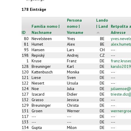
178 Einträge
Persona
Lando
Familia nomo |
nomo |
| Land
Retpoŝta a
ID
Nachname
Vorname
Adresse
80
Nevelsteen
Yves
BE
yves.neve
81
Humet
Alex
BE
alex.hume
95
Hansen
Lars
CH
---
198
Repiský
Andrej
CZ
---
1
Kruse
Franz
DE
franz.krus
128
Breuninger
Karl
DE
karulo2019
120
Kattenbusch
Monika
DE
---
121
Liese
Sven
DE
---
122
Niesert
Ursula
DE
---
124
Noe
Julia
DE
juliaenoe@
127
Izacard
Didier
DE
trieste.di
132
Grasso
Jessica
DE
---
129
Breuninger
Christa
DE
---
131
Groen
Werner
DE
wernergroe
117
---
---
DE
---
133
---
---
DE
---
134
Gupta
Milon
DE
---