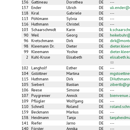
136
Gattineau
Dorothea
DE
---
137
Ender
Ulrich
DE
uli.ender@
118
Kiral
Gabriele
DE
---
113
Pöhlmann
Sylvia
DE
---
116
Huthmann
Christel
DE
---
103
Schaarschmidt
Karin
DE
k.schaarsc
90
Weil
Georg
DE
heikebuhr@
96
Kretschmann
Dirk
DE
dirk@mont
98
Kleemann Dr.
Dieter
DE
dieter.kle
99
Kleemann
Yoshie
DE
dieter.kle
2
Kuhl-Kruse
Elisabeth
DE
elisabeth.
(link
sends
102
Langholf
Esther
DE
---
e-
104
Gstöttner
Martina
DE
mgstoettn
mail)
115
Huthmann
Dirk
DE
DHuthman
105
Siebert
Bastian
DE
zibertb@g
106
Reese
Simone
DE
---
107
Puygrenier
Annick
DE
bienvenue
109
Pflügler
Wolfgang
DE
---
110
Schnell
Roland
DE
roland.sch
139
Beckmann
Markus
DE
---
138
Heidmann
Tanja
DE
tanjaheidm
141
Riefer
Jarno
DE
---
140
Förster
Annika
DE
---