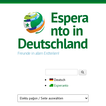
Direkt zum Inhalt
Espera
nto in
Deutschland
Freunde in allen Erdteilen!
Suchformular
Suche
Deutsch
Esperanto