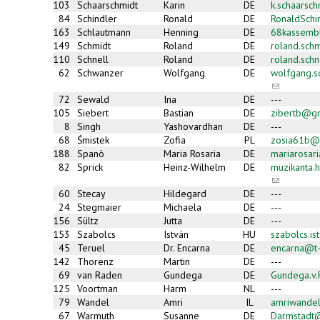
103
Schaarschmidt
Karin
DE
k.schaarsc
84
Schindler
Ronald
DE
RonaldSch
163
Schlautmann
Henning
DE
68kassemb
149
Schmidt
Roland
DE
roland.sch
110
Schnell
Roland
DE
roland.sch
62
Schwanzer
Wolfgang
DE
wolfgang.
(link
sends
72
Sewald
Ina
DE
---
e-
105
Siebert
Bastian
DE
zibertb@g
mail)
8
Singh
Yashovardhan
DE
---
68
Śmistek
Zofia
PL
zosia61b@
188
Spanò
Maria Rosaria
DE
mariarosar
82
Sprick
Heinz-Wilhelm
DE
muzikanta
(link
sends
60
Stecay
Hildegard
DE
---
e-
24
Stegmaier
Michaela
DE
---
mail)
156
Sültz
Jutta
DE
---
153
Szabolcs
István
HU
szabolcs.i
45
Teruel
Dr. Encarna
DE
encarna@t-
142
Thorenz
Martin
DE
---
69
van Raden
Gundega
DE
Gundega.v
125
Voortman
Harm
NL
---
79
Wandel
Amri
IL
amriwande
67
Warmuth
Susanne
DE
Darmstadt