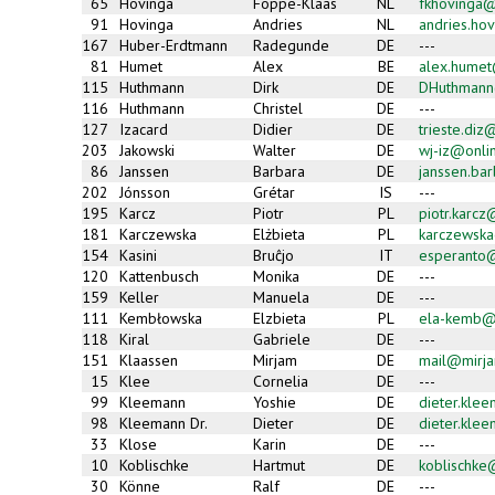
65
Hovinga
Foppe-Klaas
NL
fkhovinga
91
Hovinga
Andries
NL
andries.hov
167
Huber-Erdtmann
Radegunde
DE
---
81
Humet
Alex
BE
alex.hume
115
Huthmann
Dirk
DE
DHuthman
116
Huthmann
Christel
DE
---
127
Izacard
Didier
DE
trieste.di
203
Jakowski
Walter
DE
wj-iz@onli
86
Janssen
Barbara
DE
janssen.ba
202
Jónsson
Grétar
IS
---
195
Karcz
Piotr
PL
piotr.karc
181
Karczewska
Elżbieta
PL
karczewsk
154
Kasini
Bruĉjo
IT
esperanto@
120
Kattenbusch
Monika
DE
---
159
Keller
Manuela
DE
---
111
Kembłowska
Elzbieta
PL
ela-kemb@
118
Kiral
Gabriele
DE
---
151
Klaassen
Mirjam
DE
mail@mirja
15
Klee
Cornelia
DE
---
99
Kleemann
Yoshie
DE
dieter.kle
98
Kleemann Dr.
Dieter
DE
dieter.kle
33
Klose
Karin
DE
---
10
Koblischke
Hartmut
DE
koblischk
30
Könne
Ralf
DE
---