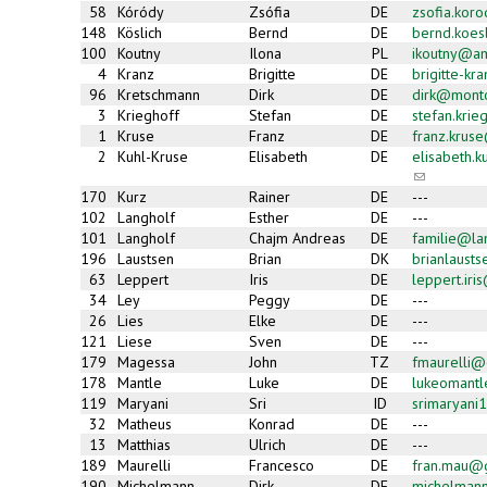
58
Kóródy
Zsófia
DE
zsofia.kor
148
Köslich
Bernd
DE
bernd.koes
100
Koutny
Ilona
PL
ikoutny@am
4
Kranz
Brigitte
DE
brigitte-k
96
Kretschmann
Dirk
DE
dirk@mont
3
Krieghoff
Stefan
DE
stefan.kri
1
Kruse
Franz
DE
franz.krus
2
Kuhl-Kruse
Elisabeth
DE
elisabeth.
(link
sends
170
Kurz
Rainer
DE
---
e-
102
Langholf
Esther
DE
---
mail)
101
Langholf
Chajm Andreas
DE
familie@la
196
Laustsen
Brian
DK
brianlaust
63
Leppert
Iris
DE
leppert.ir
34
Ley
Peggy
DE
---
26
Lies
Elke
DE
---
121
Liese
Sven
DE
---
179
Magessa
John
TZ
fmaurelli@c
178
Mantle
Luke
DE
lukeomant
119
Maryani
Sri
ID
srimaryan
32
Matheus
Konrad
DE
---
13
Matthias
Ulrich
DE
---
189
Maurelli
Francesco
DE
fran.mau@
190
Michelmann
Dirk
DE
michelman