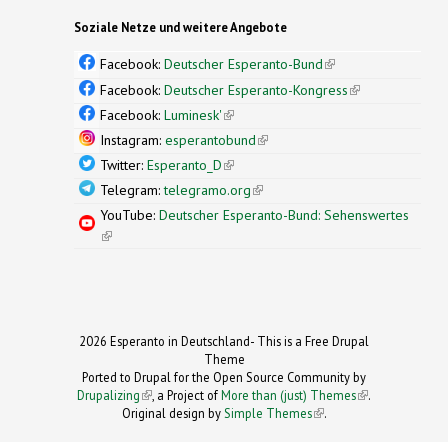
Soziale Netze und weitere Angebote
Facebook:
Deutscher Esperanto-Bund
(link is
external)
Facebook:
Deutscher Esperanto-Kongress
(link is
external)
Facebook:
Luminesk'
(link is external)
Instagram:
esperantobund
(link is external)
Twitter:
Esperanto_D
(link is external)
Telegram:
telegramo.org
(link is external)
YouTube:
Deutscher Esperanto-Bund: Sehenswertes
(link is external)
2026 Esperanto in Deutschland- This is a Free Drupal
Theme
Ported to Drupal for the Open Source Community by
Drupalizing
(link is external)
, a Project of
More than (just) Themes
(link is
.
Original design by
Simple Themes
.
(link is
external)
external)