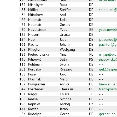
152
Miseikyte
Rasa
DE
---
83
Möller
Steffen
DE
smoelle1@
64
Münchow
Andi
DE
---
22
Neumair
Judith
DE
---
21
Neumair
Gustav
DE
---
80
Nevelsteen
Yves
BE
yves.neve
122
Niesert
Ursula
DE
---
124
Noe
Julia
DE
juliaenoe@
161
Pachter
Johann
DE
pachter@g
109
Pflügler
Wolfgang
DE
---
183
Pietuchowska
Nina
PL
ninjap@wp.
130
Pilipoviĉ
Saŝa
RS
pilipovick
113
Pöhlmann
Sylvia
DE
---
201
Porozko
Ryszard
DE
gek@esper
158
Pöse
Jörg
DE
---
150
Ptasiński
Martin
DE
---
107
Puygrenier
Annick
DE
bienvenue
42
Pyrcherer
Theresia
DE
franz-pyrc
191
Raggi
Chiara
IT
---
106
Reese
Simone
DE
---
198
Repiský
Andrej
CZ
---
141
Riefer
Jarno
DE
---
54
Rudolph
Gerda
DE
gerdarudol