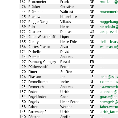
162
Brockmeier
Frank
DE
brockmei@
76
Brücker
Christine
DE
---
44
Brümmer
Waltraut
DE
bruemmerh
25
Brunow
Hannelore
DE
---
197
Bugge Bang
Villads
DK
buggebang
89
Buhr
Heike
DE
heikebuhr@
172
Charters
Duncan
US
uea.prezid
174
Chen-Westerhoff
Liqun
DE
---
185
Cleary
Helle Eble
DK
Helleclea
186
Cortes Franco
Alvaro
DE
esperanto
171
Dichelle
David
DE
---
14
Diemel
Andreas
DE
---
97
Dubourg Glatigny
Pascal
FR
---
29
Dückershoff
Petra
DE
---
70
Eitner
Steffen
DE
---
126
Eliasson
Jon
IS
jonel@isl.is
27
Emmelkamp
Ineke
NL
c.c.emmel
23
Emmerich
Andreas
DE
s.a.emmer
137
Ender
Ulrich
DE
uli.ender@
31
Engeländer
Goar
DE
goar.e@da
50
Engels
Heinz Peter
DE
hpengels@
38
Faber
Werner
DE
faber.wer
143
Farrenkopf
Ulrich
DE
ulrich_far
140
Förster
Annika
DE
---