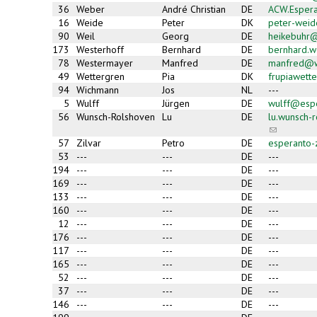
36
Weber
André Christian
DE
ACW.Esper
16
Weide
Peter
DK
peter-wei
90
Weil
Georg
DE
heikebuhr@
173
Westerhoff
Bernhard
DE
bernhard.w
78
Westermayer
Manfred
DE
manfred@w
49
Wettergren
Pia
DK
frupiawett
94
Wichmann
Jos
NL
---
5
Wulff
Jürgen
DE
wulff@esp
56
Wunsch-Rolshoven
Lu
DE
lu.wunsch-
(link
sends
57
Zilvar
Petro
DE
esperanto
e-
53
---
---
DE
---
mail)
194
---
---
DE
---
169
---
---
DE
---
133
---
---
DE
---
160
---
---
DE
---
12
---
---
DE
---
176
---
---
DE
---
117
---
---
DE
---
165
---
---
DE
---
52
---
---
DE
---
37
---
---
DE
---
146
---
---
DE
---