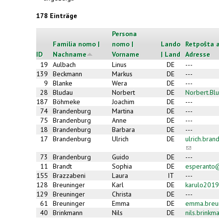
178 Einträge
Persona
Familia nomo |
nomo |
Lando
Retpoŝta a
ID
Nachname
Vorname
| Land
Adresse
19
Aulbach
Linus
DE
---
139
Beckmann
Markus
DE
---
9
Blanke
Wera
DE
---
28
Bludau
Norbert
DE
Norbert.Bl
187
Böhmeke
Joachim
DE
---
74
Brandenburg
Martina
DE
---
75
Brandenburg
Anne
DE
---
18
Brandenburg
Barbara
DE
---
17
Brandenburg
Ulrich
DE
ulrich.bra
(link
sends
73
Brandenburg
Guido
DE
---
e-
11
Brandt
Sophia
DE
esperanto
mail)
155
Brazzabeni
Laura
IT
---
128
Breuninger
Karl
DE
karulo2019
129
Breuninger
Christa
DE
---
61
Breuninger
Emma
DE
emma.breu
40
Brinkmann
Nils
DE
nils.brink