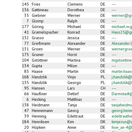
145
Fries
Clemens
DE
---
136
Gattineau
Dorothea
DE
---
35
Giebner
Werner
DE
werner@gie
7
Glomp
Ralph
DE
---
177
Göring
Michael
DE
michael.w.
41
Gramelspacher
Konrad
DE
Haus25@gm
132
Grasso
Jessica
DE
---
77
Greßmann
Alexander
DE
Alexander
131
Groen
Werner
DE
wernergroe
175
Gruner
Horst
DE
---
104
Gstöttner
Martina
DE
mgstoettn
134
Gupta
Milon
DE
---
85
Haase
Martin
DE
martin.haa
168
Handzlik
Vinjo
PL
j.handzlik@
135
Handzlik
Georgo
PL
j.handzlik@
95
Hansen
Lars
CH
---
66
Haußner
Detlef
DE
Darmstadt
6
Hecking
Matthias
DE
---
138
Heidmann
Tanja
DE
tanjaheidm
47
Hennemann
Georg
DE
georg.hen
39
Henning
Edeltraut
DE
edeltrauth
184
Henriksen
Kim
DK
kimjezus@
20
Höpken
Anne
DE
hoe_an-4@