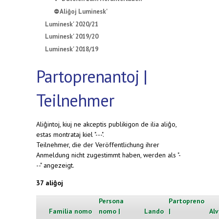
⛔ Aliĝoj Luminesk'
Luminesk' 2020/21
Luminesk' 2019/20
Luminesk' 2018/19
Partoprenantoj |
Teilnehmer
Aliĝintoj, kiuj ne akceptis publikigon de ilia aliĝo,
estas montrataj kiel "---".
Teilnehmer, die der Veröffentlichung ihrer
Anmeldung nicht zugestimmt haben, werden als "-
--" angezeigt.
37 aliĝoj
Persona
Partopreno
Familia nomo
nomo |
Lando
|
Alv