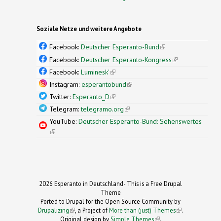
Soziale Netze und weitere Angebote
Facebook:
Deutscher Esperanto-Bund
(link is
external)
Facebook:
Deutscher Esperanto-Kongress
(link is
external)
Facebook:
Luminesk'
(link is external)
Instagram:
esperantobund
(link is external)
Twitter:
Esperanto_D
(link is external)
Telegram:
telegramo.org
(link is external)
YouTube:
Deutscher Esperanto-Bund: Sehenswertes
(link is external)
2026 Esperanto in Deutschland- This is a Free Drupal
Theme
Ported to Drupal for the Open Source Community by
Drupalizing
(link is external)
, a Project of
More than (just) Themes
(link is
.
Original design by
Simple Themes
.
(link is
external)