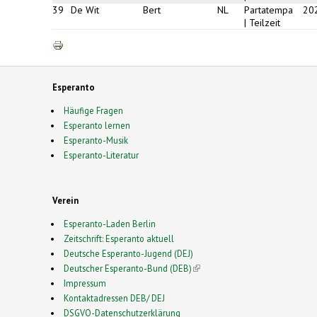
39
De Wit
Bert
NL
Partatempa
20
| Teilzeit
Esperanto
Häufige Fragen
Esperanto lernen
Esperanto-Musik
Esperanto-Literatur
Verein
Esperanto-Laden Berlin
Zeitschrift: Esperanto aktuell
Deutsche Esperanto-Jugend (DEJ)
Deutscher Esperanto-Bund (DEB)
(link is external)
Impressum
Kontaktadressen DEB/ DEJ
DSGVO-Datenschutzerklärung