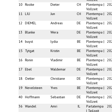
10
Rooke
Dieter
CH
Plentempa |
20
Vollzeit
11
LIU
Jun
CH
Plentempa |
20
Vollzeit
12
DIEMEL
Andreas
DE
Plentempa |
20
Vollzeit
13
Blanke
Wera
DE
Plentempa |
20
Vollzeit
14
buyst
lydia
BE
Plentempa |
20
Vollzeit
15
Tytgat
Kristin
BE
Plentempa |
20
Vollzeit
16
Ronin
Vladimir
BE
Plentempa |
20
Vollzeit
17
Ebel
Waldemar
DE
Plentempa |
20
Vollzeit
18
Oetter
Christiane
DE
Plentempa |
20
Vollzeit
19
Nevelsteen
Yves
BE
Plentempa |
20
Vollzeit
40
Hoffmann
Sebastian
DE
Plentempa |
20
Vollzeit
36
Wandel
Amri
IL
Partatempa
20
| Teilzeit