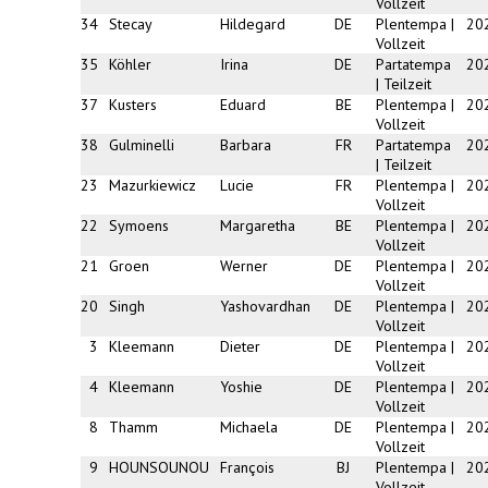
Vollzeit
34
Stecay
Hildegard
DE
Plentempa |
20
Vollzeit
35
Köhler
Irina
DE
Partatempa
20
| Teilzeit
37
Kusters
Eduard
BE
Plentempa |
20
Vollzeit
38
Gulminelli
Barbara
FR
Partatempa
20
| Teilzeit
23
Mazurkiewicz
Lucie
FR
Plentempa |
20
Vollzeit
22
Symoens
Margaretha
BE
Plentempa |
20
Vollzeit
21
Groen
Werner
DE
Plentempa |
20
Vollzeit
20
Singh
Yashovardhan
DE
Plentempa |
20
Vollzeit
3
Kleemann
Dieter
DE
Plentempa |
20
Vollzeit
4
Kleemann
Yoshie
DE
Plentempa |
20
Vollzeit
8
Thamm
Michaela
DE
Plentempa |
20
Vollzeit
9
HOUNSOUNOU
François
BJ
Plentempa |
20
Vollzeit