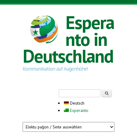
Direkt zum Inhalt
Espera
nto in
Deutschland
Kommunikation auf Augenhöhe!
Suchformular
Suche
Deutsch
Esperanto