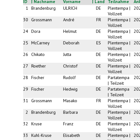
ID
| Nachname
Vorname
| Land
Teilnahme
An
1
Brandenburg
ULRICH
DE
Plentempa |
20
Vollzeit
30
Grossmann
André
FR
Plentempa |
20
Vollzeit
24
Dora
Helmut
DE
Plentempa |
20
Vollzeit
25
McCarney
Deborah
ES
Plentempa |
20
Vollzeit
26
Chikato
Jutta
DE
Plentempa |
20
Vollzeit
27
Roether
Christof
DE
Plentempa |
20
Vollzeit
28
Fischer
Rudolf
DE
Partatempa
20
| Teilzeit
29
Fischer
Hedwig
DE
Partatempa
20
| Teilzeit
31
Grossmann
Masako
FR
Plentempa |
20
Vollzeit
2
Brandenburg
Barbara
DE
Plentempa |
20
Vollzeit
32
Kruse
Franz
DE
Plentempa |
20
Vollzeit
33
Kuhl-Kruse
Elisabeth
DE
Plentempa |
20