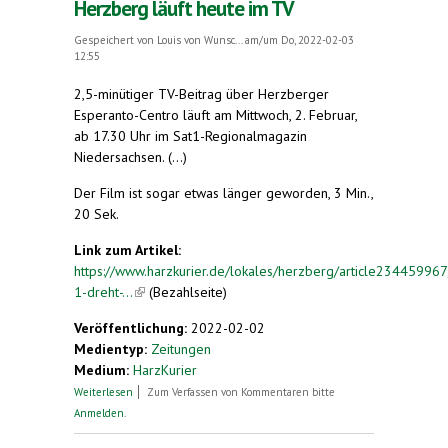
Herzberg läuft heute im TV
Gespeichert von
Louis von Wunsc...
am/um Do, 2022-02-03
12:55
2,5-minütiger TV-Beitrag über Herzberger
Esperanto-Centro läuft am Mittwoch, 2. Februar,
ab 17.30 Uhr im Sat1-Regionalmagazin
Niedersachsen. (...)
Der Film ist sogar etwas länger geworden, 3 Min.,
20 Sek.
Link zum Artikel:
https://www.harzkurier.de/lokales/herzberg/article234459967
1-dreht-...
(link is external)
(Bezahlseite)
Veröffentlichung:
2022-02-02
Medientyp:
Zeitungen
Medium:
HarzKurier
über Sat.1-Beitrag über Esperanto in Herzberg
Weiterlesen
Zum Verfassen von Kommentaren bitte
läuft heute im TV
Anmelden
.