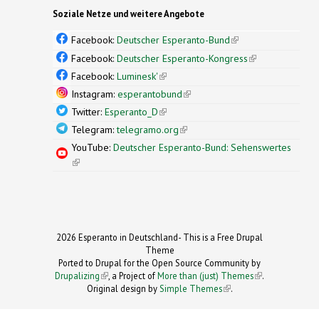
Soziale Netze und weitere Angebote
Facebook:
Deutscher Esperanto-Bund
(link is
external)
Facebook:
Deutscher Esperanto-Kongress
(link is
external)
Facebook:
Luminesk'
(link is external)
Instagram:
esperantobund
(link is external)
Twitter:
Esperanto_D
(link is external)
Telegram:
telegramo.org
(link is external)
YouTube:
Deutscher Esperanto-Bund: Sehenswertes
(link is external)
2026 Esperanto in Deutschland- This is a Free Drupal
Theme
Ported to Drupal for the Open Source Community by
Drupalizing
(link is external)
, a Project of
More than (just) Themes
(link is
.
Original design by
Simple Themes
.
(link is
external)
external)