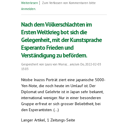
über Esperanto: Was wurde aus der
Weiterlesen
Zum Verfassen von Kommentaren bitte
völkerverbindenden Kunstsprache?
Anmelden
.
Nach dem Völkerschlachten im
Ersten Weltkrieg bot sich die
Gelegenheit, mit der Kunstsprache
Esperanto Frieden und
Verständigung zu befördern.
Gespeichert von
Louis von Wunsc...
am/um Do, 2022-02-03
15:03
Nitobe Inazos Porträt ziert eine japanische 5000-
Yen-Note, die noch heute im Umlauf ist. Der
Diplomat und Gelehrte ist in Japan sehr bekannt,
international weniger. Nur in einer besonderen
Gruppe erfreut er sich grosser Beliebtheit, bei
den Esperantisten. (...)
Langer Artikel, 1 Zeitungs-Seite