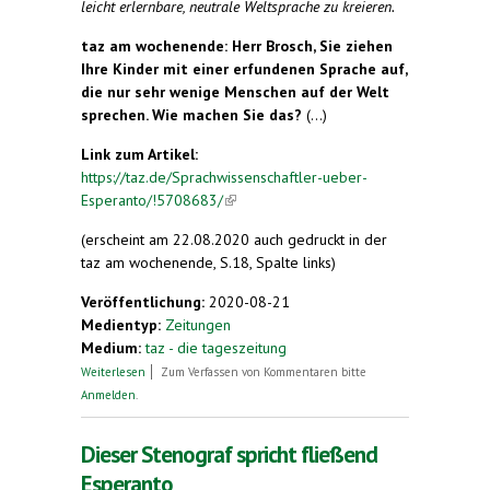
leicht erlernbare, neutrale Weltsprache zu kreieren.
taz am wochenende: Herr Brosch, Sie ziehen
Ihre Kinder mit einer erfundenen Sprache auf,
die nur sehr wenige Menschen auf der Welt
sprechen. Wie machen Sie das?
(...)
Link zum Artikel:
https://taz.de/Sprachwissenschaftler-ueber-
Esperanto/!5708683/
(link is external)
(erscheint am 22.08.2020 auch gedruckt in der
taz am wochenende, S.18, Spalte links)
Veröffentlichung:
2020-08-21
Medientyp:
Zeitungen
Medium:
taz - die tageszeitung
über „Man muss kreativ sein“
Weiterlesen
Zum Verfassen von Kommentaren bitte
Anmelden
.
Dieser Stenograf spricht fließend
Esperanto