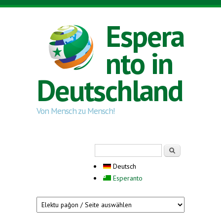
Direkt zum Inhalt
Espera
nto in
Deutschland
Von Mensch zu Mensch!
Suchformular
Suche
Deutsch
Esperanto