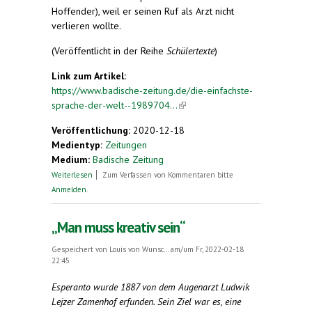
Hoffender), weil er seinen Ruf als Arzt nicht
verlieren wollte.
(Veröffentlicht in der Reihe
Schülertexte
)
Link zum Artikel:
https://www.badische-zeitung.de/die-einfachste-
sprache-der-welt--1989704...
(link is external)
Veröffentlichung:
2020-12-18
Medientyp:
Zeitungen
Medium:
Badische Zeitung
über Die einfachste Sprache der Welt
Weiterlesen
Zum Verfassen von Kommentaren bitte
Anmelden
.
„Man muss kreativ sein“
Gespeichert von
Louis von Wunsc...
am/um Fr, 2022-02-18
22:45
Esperanto wurde 1887 von dem Augenarzt Ludwik
Lejzer Zamenhof erfunden. Sein Ziel war es, eine