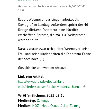
Gespeichert von
Louis von Wunsc...
am/um Sa, 2022-02-12
11:37
Robert Weemeyer aus Lingen arbeitet als
Stenograf im Landtag. Außerdem spricht der 46-
Jährige fließend Esperanto, eine künstlich
erschaffene Sprache, die mal zur Weltsprache
werden sollte.
Daraus wurde zwar nichts, aber Weemeyer, seine
Frau und seine Kinder halten die Esperanto-Fahne
dennoch hoch. (...)
(Bezahlseite ab zweitem Absatz)
Link zum Artikel:
https://www.noz.de/deutschland-
welt/niedersachsen/artikel/niedersachsen-...
(link is
external)
Veröffentlichung:
2022-02-10
Medientyp:
Zeitungen
Medium:
NOZ - Neue Osnabrücker Zeitung