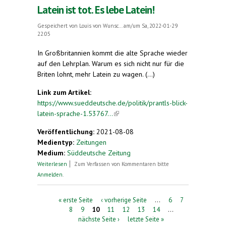
Latein ist tot. Es lebe Latein!
Gespeichert von
Louis von Wunsc...
am/um Sa, 2022-01-29
22:05
In Großbritannien kommt die alte Sprache wieder
auf den Lehrplan. Warum es sich nicht nur für die
Briten lohnt, mehr Latein zu wagen. (...)
Link zum Artikel:
https://www.sueddeutsche.de/politik/prantls-blick-
latein-sprache-1.53767...
(link is external)
Veröffentlichung:
2021-08-08
Medientyp:
Zeitungen
Medium:
Süddeutsche Zeitung
über Latein ist tot. Es lebe Latein!
Weiterlesen
Zum Verfassen von Kommentaren bitte
Anmelden
.
Seiten
« erste Seite
‹ vorherige Seite
…
6
7
8
9
10
11
12
13
14
…
nächste Seite ›
letzte Seite »