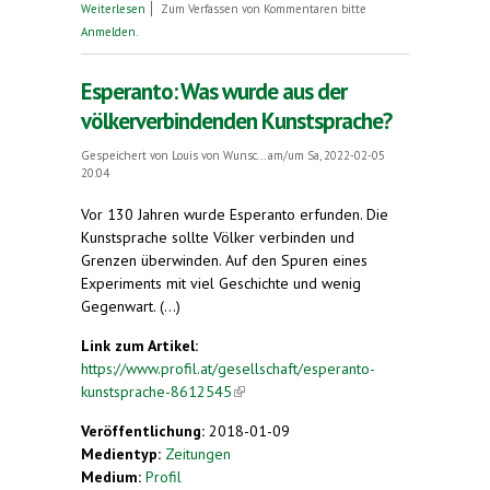
über Dieser Stenograf spricht fließend Esperanto
Weiterlesen
Zum Verfassen von Kommentaren bitte
Anmelden
.
Esperanto: Was wurde aus der
völkerverbindenden Kunstsprache?
Gespeichert von
Louis von Wunsc...
am/um Sa, 2022-02-05
20:04
Vor 130 Jahren wurde Esperanto erfunden. Die
Kunstsprache sollte Völker verbinden und
Grenzen überwinden. Auf den Spuren eines
Experiments mit viel Geschichte und wenig
Gegenwart. (...)
Link zum Artikel:
https://www.profil.at/gesellschaft/esperanto-
kunstsprache-8612545
(link is external)
Veröffentlichung:
2018-01-09
Medientyp:
Zeitungen
Medium:
Profil