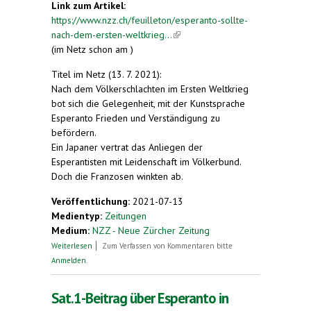
Link zum Artikel:
https://www.nzz.ch/feuilleton/esperanto-sollte-
nach-dem-ersten-weltkrieg...
(link is external)
(im Netz schon am )
Titel im Netz (13. 7. 2021):
Nach dem Völkerschlachten im Ersten Weltkrieg
bot sich die Gelegenheit, mit der Kunstsprache
Esperanto Frieden und Verständigung zu
befördern.
Ein Japaner vertrat das Anliegen der
Esperantisten mit Leidenschaft im Völkerbund.
Doch die Franzosen winkten ab.
Veröffentlichung:
2021-07-13
Medientyp:
Zeitungen
Medium:
NZZ - Neue Zürcher Zeitung
über Nach dem Völkerschlachten im Ersten
Weiterlesen
Zum Verfassen von Kommentaren bitte
Weltkrieg bot sich die Gelegenheit, mit der
Anmelden
.
Kunstsprache Esperanto Frieden und
Verständigung zu befördern.
Sat.1-Beitrag über Esperanto in