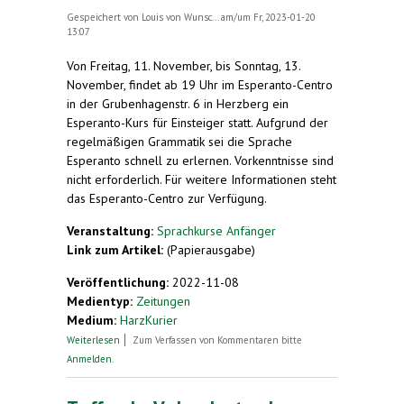
Gespeichert von
Louis von Wunsc...
am/um Fr, 2023-01-20
13:07
Von Freitag, 11. November, bis Sonntag, 13.
November, findet ab 19 Uhr im Esperanto-Centro
in der Grubenhagenstr. 6 in Herzberg ein
Esperanto-Kurs für Einsteiger statt. Aufgrund der
regelmäßigen Grammatik sei die Sprache
Esperanto schnell zu erlernen. Vorkenntnisse sind
nicht erforderlich. Für weitere Informationen steht
das Esperanto-Centro zur Verfügung.
Veranstaltung:
Sprachkurse Anfänger
Link zum Artikel:
(Papierausgabe)
Veröffentlichung:
2022-11-08
Medientyp:
Zeitungen
Medium:
HarzKurier
über Esperanto-Kurs für Einsteiger
Weiterlesen
Zum Verfassen von Kommentaren bitte
Anmelden
.