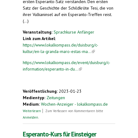
ersten Esperanto-Satz verstanden. Den ersten
Satz der Geschichte der Schildkröte Tesi, die von
ihrer Vulkaninsel auf ein Esperanto-Treffen reist.
(...)
Veranstaltung:
Sprachkurse Anfänger
Link zum Artikel:
https://www.lokalkompass.de/duisburg/c-
kultur/en-la-granda-maro-estas-ma...
(link is
external)
https://www.lokalkompass.de/event/duisburg/c-
information/esperanto-in-du...
(link is external)
Veröffentlichung:
2023-01-23
Medientyp:
Zeitungen
Medium:
Wochen-Anzeiger - lokalkompass.de
über „En la granda maro estas malgranda insulo ...“
Weiterlesen
Zum Verfassen von Kommentaren bitte
Anmelden
.
Esperanto-Kurs für Einsteiger