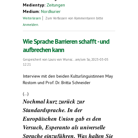
Medientyp:
Zeitungen
Medium:
Nordkurier
über 82–Jährige unterrichtet die Weltsprache
Weiterlesen
Zum Verfassen von Kommentaren bitte
Esperanto
Anmelden
.
Wie Sprache Barrieren schafft - und
aufbrechen kann
Gespeichert von
Louis von Wunsc...
am/um So, 2023-03-05
12:21
Interview mit den beiden Kulturlinguistinnen May
Rostom und Prof. Dr. Britta Schneider
(...)
Nochmal kurz zurück zur
Standardsprache. In der
Europäischen Union gab es den
Versuch, Esperanto als universelle
Sprache einzuführen. Was halten Sie