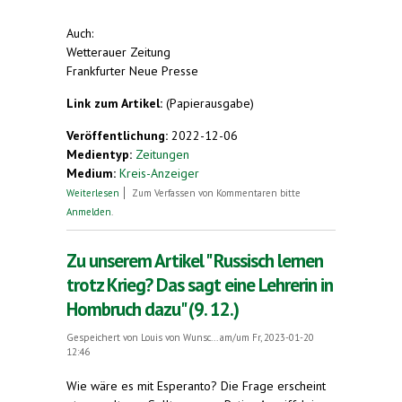
Auch:
Wetterauer Zeitung
Frankfurter Neue Presse
Link zum Artikel:
(Papierausgabe)
Veröffentlichung:
2022-12-06
Medientyp:
Zeitungen
Medium:
Kreis-Anzeiger
über Post von meinem persönlichen Esperanto-
Weiterlesen
Zum Verfassen von Kommentaren bitte
Korrespondenten
Anmelden
.
Zu unserem Artikel " Russisch lernen
trotz Krieg? Das sagt eine Lehrerin in
Hombruch dazu" (9. 12.)
Gespeichert von
Louis von Wunsc...
am/um Fr, 2023-01-20
12:46
Wie wäre es mit Esperanto? Die Frage erscheint