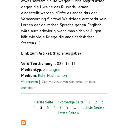
etwas seltsam. Sollte wegen Putins Angriffskrieg
gegen die Ukraine das Russisch-Lernen
eingestellt werden, dürfte es angesichts der
Verantwortung für zwei Weltkriege erst recht kein
Lernen der deutschen Sprache geben. Englisch
wäre auch schwierig, wenn man sich vor Augen
hält, wie viele Kriege die angelsächsischen
Staaten (...)
Link zum Artikel:
(Papierausgabe)
Veröffentlichung:
2022-12-13
Medientyp:
Zeitungen
Medium:
Ruhr-Nachrichten
über Zu unserem Artikel " Russisch lernen trotz
Weiterlesen
Zum Verfassen von Kommentaren bitte
Krieg? Das sagt eine Lehrerin in Hombruch dazu"
Anmelden
.
(9. 12.)
Seiten
« erste Seite
‹ vorherige Seite
1
2
3
4
5
6
7
8
9
…
nächste Seite ›
letzte Seite »