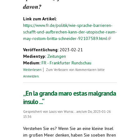
davon?
Link zum Artikel:
https://www.fr.de/politik/wie-sprache-barrieren-
schafft-und-aufbrechen-kann-der-utopische-raum-
may-rostom-britta-schneider-92107589.html
(link is
external)
Veröffentlichung:
2023-02-21
Medientyp:
Zeitungen
Medium:
FR - Frankfurter Rundschau
über Wie Sprache Barrieren schafft - und
Weiterlesen
Zum Verfassen von Kommentaren bitte
aufbrechen kann
Anmelden
.
„En la granda maro estas malgranda
insulo ...“
Gespeichert von
Louis von Wunsc...
am/um Do, 2023-01-26
15:36
Verstehen Sie es? Wenn Sie an eine kleine Insel
im großen Meer denken, haben Sie soeben Ihren