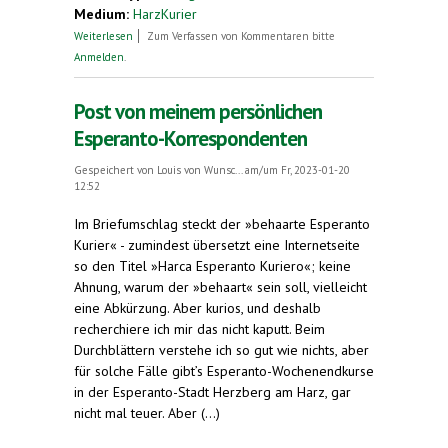
Medium:
HarzKurier
über Treffen des Verbandsrates des Deutschen
Weiterlesen
Zum Verfassen von Kommentaren bitte
Esperanto-Bundes
Anmelden
.
Post von meinem persönlichen
Esperanto-Korrespondenten
Gespeichert von
Louis von Wunsc...
am/um Fr, 2023-01-20
12:52
Im Briefumschlag steckt der »behaarte Esperanto
Kurier« - zumindest übersetzt eine Internetseite
so den Titel »Harca Esperanto Kuriero«; keine
Ahnung, warum der »behaart« sein soll, vielleicht
eine Abkürzung. Aber kurios, und deshalb
recherchiere ich mir das nicht kaputt. Beim
Durchblättern verstehe ich so gut wie nichts, aber
für solche Fälle gibt’s Esperanto-Wochenendkurse
in der Esperanto-Stadt Herzberg am Harz, gar
nicht mal teuer. Aber (...)