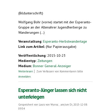
(Bildunterschrift:)
Wolfgang Bohr (vorne) startet mit der Esperanto-
Gruppe an der Altenahrer Jugendherberge zu
Wanderungen (...)
Veranstaltung:
Esperanto-Herbstwandertage
Link zum Artikel:
(Nur Papierausgabe)
Veröffentlichung:
2015-10-23
Medientyp:
Zeitungen
Medium:
Bonner General-Anzeiger
über Wolfgang Bohr startet mit der Esperanto-
Weiterlesen
Zum Verfassen von Kommentaren bitte
Gruppe
Anmelden
.
Esperanto-Jünger lassen sich nicht
unterkriegen
Gespeichert von
Louis von Wunsc...
am/um Di, 2015-12-08
09:54