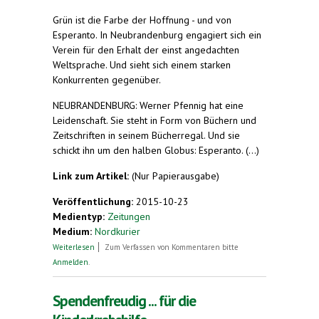
Grün ist die Farbe der Hoffnung - und von
Esperanto. In Neubrandenburg engagiert sich ein
Verein für den Erhalt der einst angedachten
Weltsprache. Und sieht sich einem starken
Konkurrenten gegenüber.
NEUBRANDENBURG: Werner Pfennig hat eine
Leidenschaft. Sie steht in Form von Büchern und
Zeitschriften in seinem Bücherregal. Und sie
schickt ihn um den halben Globus: Esperanto. (...)
Link zum Artikel:
(Nur Papierausgabe)
Veröffentlichung:
2015-10-23
Medientyp:
Zeitungen
Medium:
Nordkurier
über Esperanto-Jünger lassen sich nicht
Weiterlesen
Zum Verfassen von Kommentaren bitte
unterkriegen
Anmelden
.
Spendenfreudig ... für die