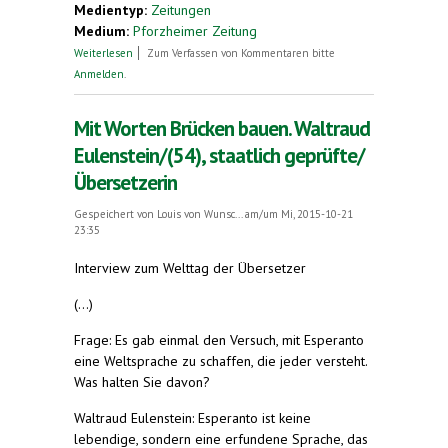
Medientyp:
Zeitungen
Medium:
Pforzheimer Zeitung
über Aus Fischotter wird ein lutro
Weiterlesen
Zum Verfassen von Kommentaren bitte
Anmelden
.
Mit Worten Brücken bauen. Waltraud
Eulenstein/(54), staatlich geprüfte/
Übersetzerin
Gespeichert von
Louis von Wunsc...
am/um Mi, 2015-10-21
23:35
Interview zum Welttag der Übersetzer
(...)
Frage: Es gab einmal den Versuch, mit Esperanto
eine Weltsprache zu schaffen, die jeder versteht.
Was halten Sie davon?
Waltraud Eulenstein: Esperanto ist keine
lebendige, sondern eine erfundene Sprache, das