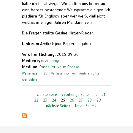
halte ich für abwegig. Wir sollten uns lieber auf
eine bereits bestehende Weltsprache einigen. Ich
plädiere für Englisch, aber wer weiß, vielleicht
wird es in einigen Jahren Mandarin sein.
Die Fragen stellte Gesine Hirtler-Rieger.
Link zum Artikel:
(nur Papierausgabe)
Veröffentlichung:
2015-09-30
Medientyp:
Zeitungen
Medium:
Passauer Neue Presse
über Mit Worten Brücken bauen. Waltraud
Weiterlesen
Zum Verfassen von Kommentaren bitte
Eulenstein/(54), staatlich geprüfte/Übersetzerin
Anmelden
.
Seiten
« erste Seite
‹ vorherige Seite
…
21
22
23
24
25
26
27
28
29
…
nächste Seite ›
letzte Seite »