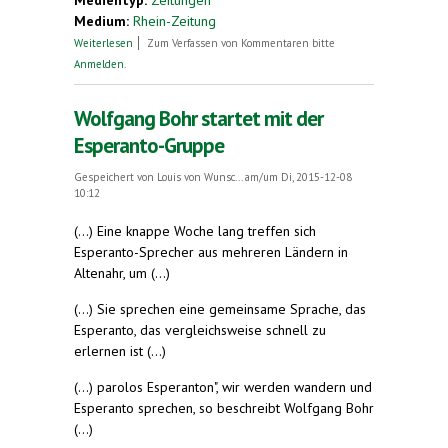
Medium:
Rhein-Zeitung
über Mit Esperanto gemeinsam das Ahrtal
Weiterlesen
Zum Verfassen von Kommentaren bitte
erleben
Anmelden
.
Wolfgang Bohr startet mit der
Esperanto-Gruppe
Gespeichert von
Louis von Wunsc...
am/um Di, 2015-12-08
10:12
(...) Eine knappe Woche lang treffen sich
Esperanto-Sprecher aus mehreren Ländern in
Altenahr, um (...)
(...) Sie sprechen eine gemeinsame Sprache, das
Esperanto, das vergleichsweise schnell zu
erlernen ist (...)
(...) parolos Esperanton", wir werden wandern und
Esperanto sprechen, so beschreibt Wolfgang Bohr
(...)