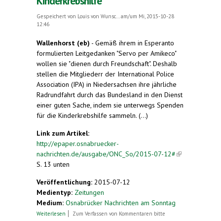
Kinderkrebshilfe
Gespeichert von
Louis von Wunsc...
am/um Mi, 2015-10-28
12:46
Wallenhorst (eb)
- Gemäß ihrem in Esperanto
formulierten Leitgedanken "Servo per Amikeco"
wollen sie "dienen durch Freundschaft". Deshalb
stellen die Mitgliederr der International Police
Association (IPA) in Niedersachsen ihre jährliche
Radrundfahrt durch das Bundesland in den Dienst
einer guten Sache, indem sie unterwegs Spenden
für die Kinderkrebshilfe sammeln. (...)
Link zum Artikel:
http://epaper.osnabruecker-
nachrichten.de/ausgabe/ONC_So/2015-07-12#
(link is
S. 13 unten
external)
Veröffentlichung:
2015-07-12
Medientyp:
Zeitungen
Medium:
Osnabrücker Nachrichten am Sonntag
über Spendenfreudig ... für die Kinderkrebshilfe
Weiterlesen
Zum Verfassen von Kommentaren bitte