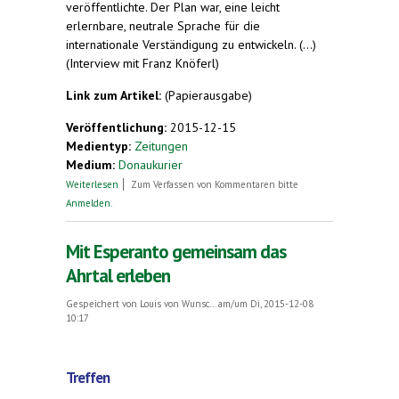
veröffentlichte. Der Plan war, eine leicht
erlernbare, neutrale Sprache für die
internationale Verständigung zu entwickeln. (...)
(Interview mit Franz Knöferl)
Link zum Artikel:
(Papierausgabe)
Veröffentlichung:
2015-12-15
Medientyp:
Zeitungen
Medium:
Donaukurier
über "Man hat schnell ein Erfolgserlebnis"
Weiterlesen
Zum Verfassen von Kommentaren bitte
Anmelden
.
Mit Esperanto gemeinsam das
Ahrtal erleben
Gespeichert von
Louis von Wunsc...
am/um Di, 2015-12-08
10:17
Treffen