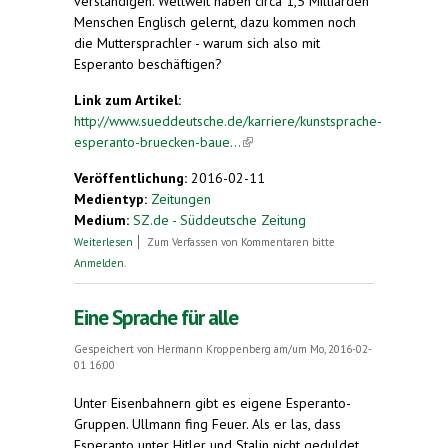
verständigen. Weltweit haben circa 1,5 Milliarden
Menschen Englisch gelernt, dazu kommen noch
die Muttersprachler - warum sich also mit
Esperanto beschäftigen?
Link zum Artikel:
http://www.sueddeutsche.de/karriere/kunstsprache-
esperanto-bruecken-baue...
(link is external)
Veröffentlichung:
2016-02-11
Medientyp:
Zeitungen
Medium:
SZ.de - Süddeutsche Zeitung
über Brücken bauen
Weiterlesen
Zum Verfassen von Kommentaren bitte
Anmelden
.
Eine Sprache für alle
Gespeichert von
Hermann Kroppenberg
am/um Mo, 2016-02-
01 16:00
Unter Eisenbahnern gibt es eigene Esperanto-
Gruppen. Ullmann fing Feuer. Als er las, dass
Esperanto unter Hitler und Stalin nicht geduldet