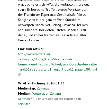
war, dachte er sich: »Was die verbieten, muss gut
sein.« Er besuchte Treffen, wurde Vorsitzender
der Frankfurter Esperanto-Gesellschaft, fuhr zu
Kongressen in der ganzen Welt: Stockholm,
Antwerpen, Vancouver, Peking, Havanna, Tel Aviv
und Tampere, bei vielen Fahrten ist seine Frau
dabei, und immer treffen sie Freunde aus aller
Herren Länder.
Link zum Artikel:
http://www.wetterauer-
zeitung.de/Home/Kreis/Staedte-und-
Gemeinden/Friedberg/Artikel,-Eine-Sprache-fuer-alle-
_arid,619025_costart,1_regid,3_puid,1_pageid,80.html
(link is external)
Veröffentlichung:
2016-01-13
Medientyp:
Zeitungen
Medium:
Wetterauer-Zeitung
über Eine Sprache für alle
Weiterlesen
Zum Verfassen von Kommentaren bitte
Anmelden
.