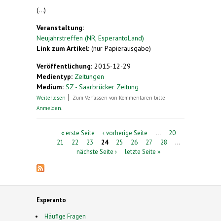
(...)
Veranstaltung:
Neujahrstreffen (NR, EsperantoLand)
Link zum Artikel:
(nur Papierausgabe)
Veröffentlichung:
2015-12-29
Medientyp:
Zeitungen
Medium:
SZ - Saarbrücker Zeitung
über 14 Nationalitäten - eine Sprache
Weiterlesen
Zum Verfassen von Kommentaren bitte
Anmelden
.
Seiten
« erste Seite
‹ vorherige Seite
…
20
21
22
23
24
25
26
27
28
…
nächste Seite ›
letzte Seite »
Esperanto
Häufige Fragen