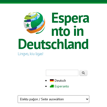
Direkt zum Inhalt
Espera
nto in
Deutschland
Lingvo, kiu ligas!
Suchformular
Suche
Deutsch
Esperanto