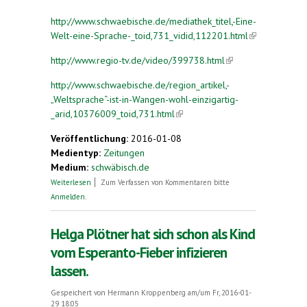
http://www.schwaebische.de/mediathek_titel,-Eine-
Welt-eine-Sprache-_toid,731_vidid,112201.html
(link is
external)
http://www.regio-tv.de/video/399738.html
(link is
external)
http://www.schwaebische.de/region_artikel,-
„Weltsprache“-ist-in-Wangen-wohl-einzigartig-
_arid,10376009_toid,731.html
(link is external)
Veröffentlichung:
2016-01-08
Medientyp:
Zeitungen
Medium:
schwäbisch.de
über Eine Welt, eine Sprache
Weiterlesen
Zum Verfassen von Kommentaren bitte
Anmelden
.
Helga Plötner hat sich schon als Kind
vom Esperanto-Fieber infizieren
lassen.
Gespeichert von
Hermann Kroppenberg
am/um Fr, 2016-01-
29 18:05