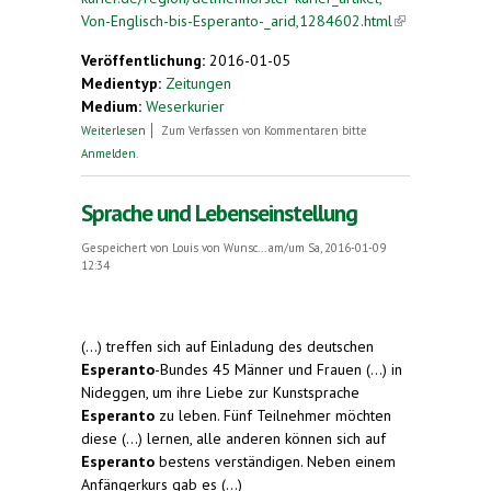
Von-Englisch-bis-Esperanto-_arid,1284602.html
(link is
external)
Veröffentlichung:
2016-01-05
Medientyp:
Zeitungen
Medium:
Weserkurier
über Von Englisch bis Esperanto
Weiterlesen
Zum Verfassen von Kommentaren bitte
Anmelden
.
Sprache und Lebenseinstellung
Gespeichert von
Louis von Wunsc...
am/um Sa, 2016-01-09
12:34
(...) treffen sich auf Einladung des deutschen
Esperanto
-Bundes 45 Männer und Frauen (...) in
Nideggen, um ihre Liebe zur Kunstsprache
Esperanto
zu leben. Fünf Teilnehmer möchten
diese (...) lernen, alle anderen können sich auf
Esperanto
bestens verständigen. Neben einem
Anfängerkurs gab es (...)