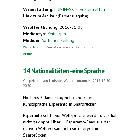
Veranstaltung:
LUMINESK-Silvestertreffen
Link zum Artikel:
(Papierausgabe)
Veröffentlichung:
2016-01-09
Medientyp:
Zeitungen
Medium:
Aachener Zeitung
über Sprache und Lebenseinstellung
Weiterlesen
Zum Verfassen von Kommentaren bitte
Anmelden
.
14 Nationalitäten - eine Sprache
Gespeichert von
Louis von Wunsc...
am/um Mi, 2015-12-30
20:30
Noch bis 3. Januar tagen Freunde der
Kunstsprache Esperanto in Saarbrücken
Esperanto sollte yur Weltsprache werden. Das hat
nicht geklappt. Über ... Esperanto-Fans aus der
ganyen Welt versammeln sich deryeit in
Saarbrücken.