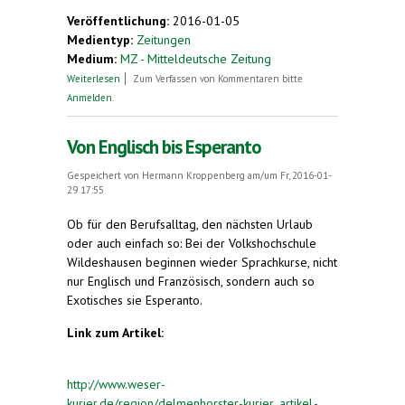
Veröffentlichung:
2016-01-05
Medientyp:
Zeitungen
Medium:
MZ - Mitteldeutsche Zeitung
über Helga Plötner hat sich schon als Kind vom
Weiterlesen
Zum Verfassen von Kommentaren bitte
Esperanto-Fieber infizieren lassen.
Anmelden
.
Von Englisch bis Esperanto
Gespeichert von
Hermann Kroppenberg
am/um Fr, 2016-01-
29 17:55
Ob für den Berufsalltag, den nächsten Urlaub
oder auch einfach so: Bei der Volkshochschule
Wildeshausen beginnen wieder Sprachkurse, nicht
nur Englisch und Französisch, sondern auch so
Exotisches sie Esperanto.
Link zum Artikel:
http://www.weser-
kurier.de/region/delmenhorster-kurier_artikel,-