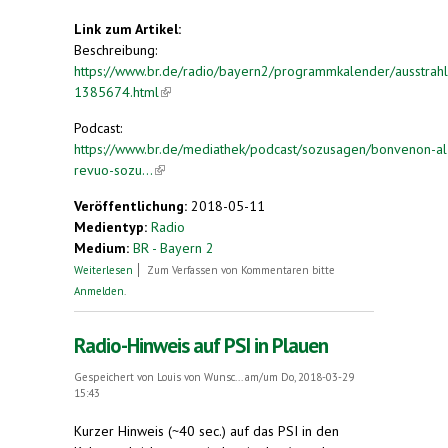
Link zum Artikel:
Beschreibung:
https://www.br.de/radio/bayern2/programmkalender/ausstrah
1385674.html
(link is external)
Podcast:
https://www.br.de/mediathek/podcast/sozusagen/bonvenon-al
revuo-sozu...
(link is external)
Veröffentlichung:
2018-05-11
Medientyp:
Radio
Medium:
BR - Bayern 2
über Bonvenon al nia revuo "Sozusagen"
Weiterlesen
Zum Verfassen von Kommentaren bitte
Anmelden
.
Radio-Hinweis auf PSI in Plauen
Gespeichert von
Louis von Wunsc...
am/um Do, 2018-03-29
15:43
Kurzer Hinweis (~40 sec.) auf das PSI in den