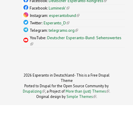
Facebook:
Deutscher Esperanto-Kongress
(link is
external)
Facebook:
Luminesk'
(link is external)
Instagram:
esperantobund
(link is external)
Twitter:
Esperanto_D
(link is external)
Telegram:
telegramo.org
(link is external)
YouTube:
Deutscher Esperanto-Bund: Sehenswertes
(link is external)
2026 Esperanto in Deutschland- This is a Free Drupal
Theme
Ported to Drupal for the Open Source Community by
Drupalizing
(link is external)
, a Project of
More than (just) Themes
(link is
.
Original design by
Simple Themes
.
(link is
external)
external)