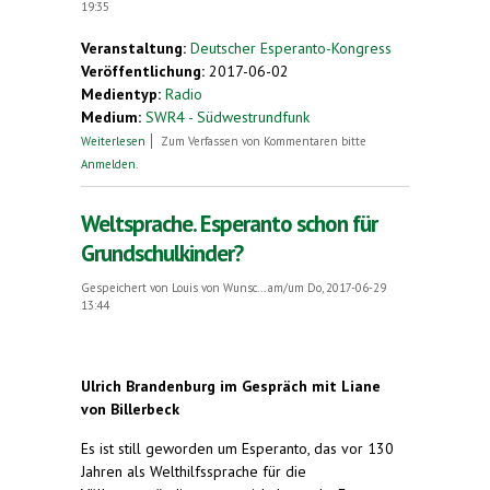
19:35
Veranstaltung:
Deutscher Esperanto-Kongress
Veröffentlichung:
2017-06-02
Medientyp:
Radio
Medium:
SWR4 - Südwestrundfunk
über (Radio-Beitrag)
Weiterlesen
Zum Verfassen von Kommentaren bitte
Anmelden
.
Weltsprache. Esperanto schon für
Grundschulkinder?
Gespeichert von
Louis von Wunsc...
am/um Do, 2017-06-29
13:44
Ulrich Brandenburg im Gespräch mit Liane
von Billerbeck
Es ist still geworden um Esperanto, das vor 130
Jahren als Welthilfssprache für die