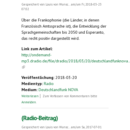
Gespeichert von
Louis von Wunsc...
am/um Fr, 2018-03-23
07:02
Über die Frankophonie (die Länder, in denen
Französisch Amtssprache ist), die Entwicklung der
Sprachgemeinschaften bis 2050 und Esperanto,
das recht positiv dargestellt wird.
Link zum Artikel:
http://ondemand-
mp3.dradio.de/file/dradio/2018/03/20/deutschlandfunknova..
(link is external)
Veröffentlichung:
2018-03-20
Medientyp:
Radio
Medium:
Deutschlandfunk NOVA
über Frankophonie und Esperanto (im Radio)
Weiterlesen
Zum Verfassen von Kommentaren bitte
Anmelden
.
(Radio-Beitrag)
Gespeichert von
Louis von Wunsc...
am/um Sa, 2017-07-01