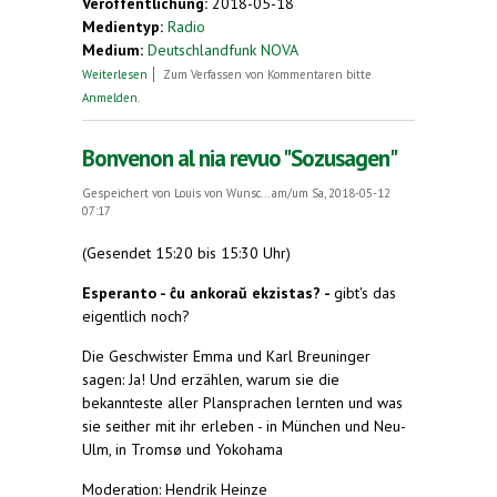
Veröffentlichung:
2018-05-18
Medientyp:
Radio
Medium:
Deutschlandfunk NOVA
über (Radio-Beitrag zum Deutschen Esperanto-
Weiterlesen
Zum Verfassen von Kommentaren bitte
Kongress)
Anmelden
.
Bonvenon al nia revuo "Sozusagen"
Gespeichert von
Louis von Wunsc...
am/um Sa, 2018-05-12
07:17
(Gesendet 15:20 bis 15:30 Uhr)
Esperanto - ĉu ankoraŭ ekzistas? -
gibt's das
eigentlich noch?
Die Geschwister Emma und Karl Breuninger
sagen: Ja! Und erzählen, warum sie die
bekannteste aller Plansprachen lernten und was
sie seither mit ihr erleben - in München und Neu-
Ulm, in Tromsø und Yokohama
Moderation: Hendrik Heinze