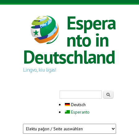
Direkt zum Inhalt
Espera
nto in
Deutschland
Lingvo, kiu ligas!
Suchformular
Suche
Deutsch
Esperanto