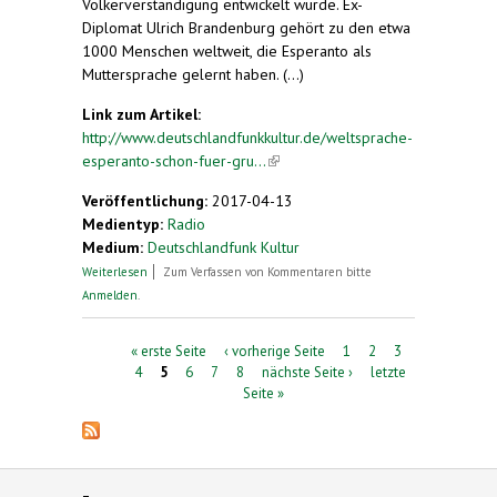
Völkerverständigung entwickelt wurde. Ex-
Diplomat Ulrich Brandenburg gehört zu den etwa
1000 Menschen weltweit, die Esperanto als
Muttersprache gelernt haben. (...)
Link zum Artikel:
http://www.deutschlandfunkkultur.de/weltsprache-
esperanto-schon-fuer-gru...
(link is external)
Veröffentlichung:
2017-04-13
Medientyp:
Radio
Medium:
Deutschlandfunk Kultur
über Weltsprache. Esperanto schon für
Weiterlesen
Zum Verfassen von Kommentaren bitte
Grundschulkinder?
Anmelden
.
Seiten
« erste Seite
‹ vorherige Seite
1
2
3
4
5
6
7
8
nächste Seite ›
letzte
Seite »