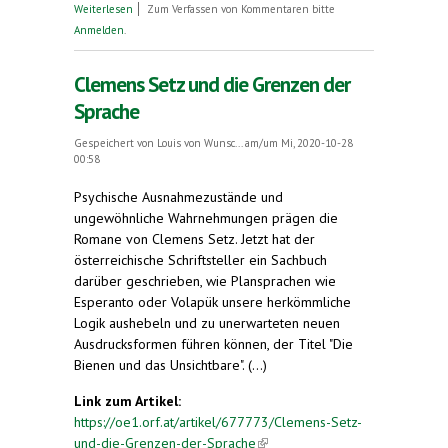
über Kurzer Bericht zu dem neuen Buch von
Weiterlesen
Zum Verfassen von Kommentaren bitte
Clemens Setz
Anmelden
.
Clemens Setz und die Grenzen der
Sprache
Gespeichert von
Louis von Wunsc...
am/um Mi, 2020-10-28
00:58
Psychische Ausnahmezustände und
ungewöhnliche Wahrnehmungen prägen die
Romane von Clemens Setz. Jetzt hat der
österreichische Schriftsteller ein Sachbuch
darüber geschrieben, wie Plansprachen wie
Esperanto oder Volapük unsere herkömmliche
Logik aushebeln und zu unerwarteten neuen
Ausdrucksformen führen können, der Titel "Die
Bienen und das Unsichtbare". (...)
Link zum Artikel:
https://oe1.orf.at/artikel/677773/Clemens-Setz-
und-die-Grenzen-der-Sprache
(link is external)