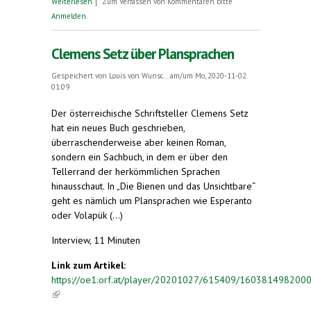
Weiterlesen
Zum Verfassen von Kommentaren bitte
Esperanto)
Anmelden
.
Clemens Setz über Plansprachen
Gespeichert von
Louis von Wunsc...
am/um Mo, 2020-11-02
01:09
Der österreichische Schriftsteller Clemens Setz
hat ein neues Buch geschrieben,
überraschenderweise aber keinen Roman,
sondern ein Sachbuch, in dem er über den
Tellerrand der herkömmlichen Sprachen
hinausschaut. In „Die Bienen und das Unsichtbare“
geht es nämlich um Plansprachen wie Esperanto
oder Volapük (...)
Interview, 11 Minuten
Link zum Artikel:
https://oe1.orf.at/player/20201027/615409/160381498200
(link is external)