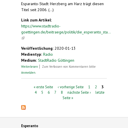
Esparanto-Stadt: Herzberg am Harz trägt diesen
Titel seit 2006. (...)
Link zum Artikel:
https://www.stadtradio-
goettingen.de/beitraege/politik/die_esperanto_sta...
(link is external)
Veröffentlichung:
2020-01-13
Medientyp:
Radio
Medium:
StadtRadio Göttingen
über Die Esperanto-Stadt Herzberg am Harz im
Weiterlesen
Zum Verfassen von Kommentaren bitte
Jahr 2020 – Bürgermeister Lutz Peters im
Anmelden
.
Interview
Seiten
« erste Seite
‹ vorherige Seite
1
2
3
4
5
6
7
8
nächste Seite ›
letzte
Seite »
Esperanto