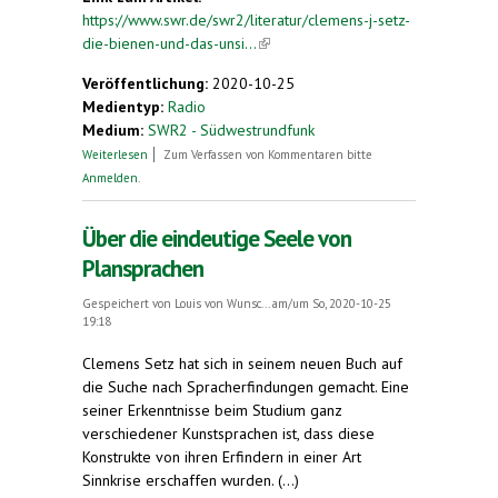
https://www.swr.de/swr2/literatur/clemens-j-setz-
die-bienen-und-das-unsi...
(link is external)
Veröffentlichung:
2020-10-25
Medientyp:
Radio
Medium:
SWR2 - Südwestrundfunk
über Clemens J. Setz – Die Bienen und das
Weiterlesen
Zum Verfassen von Kommentaren bitte
Unsichtbare
Anmelden
.
Über die eindeutige Seele von
Plansprachen
Gespeichert von
Louis von Wunsc...
am/um So, 2020-10-25
19:18
Clemens Setz hat sich in seinem neuen Buch auf
die Suche nach Spracherfindungen gemacht. Eine
seiner Erkenntnisse beim Studium ganz
verschiedener Kunstsprachen ist, dass diese
Konstrukte von ihren Erfindern in einer Art
Sinnkrise erschaffen wurden. (...)