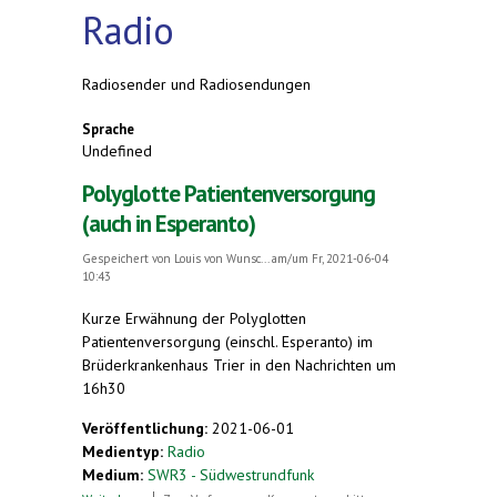
Radio
Radiosender und Radiosendungen
Sprache
Undefined
Polyglotte Patientenversorgung
(auch in Esperanto)
Gespeichert von
Louis von Wunsc...
am/um Fr, 2021-06-04
10:43
Kurze Erwähnung der Polyglotten
Patientenversorgung (einschl. Esperanto) im
Brüderkrankenhaus Trier in den Nachrichten um
16h30
Veröffentlichung:
2021-06-01
Medientyp:
Radio
Medium:
SWR3 - Südwestrundfunk
über Polyglotte Patientenversorgung (auch in