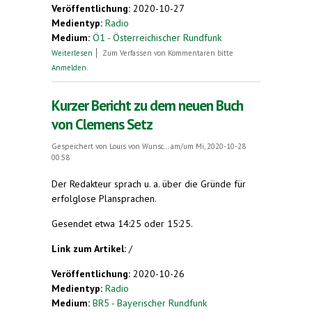
Veröffentlichung:
2020-10-27
Medientyp:
Radio
Medium:
Ö1 - Österreichischer Rundfunk
über Clemens Setz über Plansprachen
Weiterlesen
Zum Verfassen von Kommentaren bitte
Anmelden
.
Kurzer Bericht zu dem neuen Buch
von Clemens Setz
Gespeichert von
Louis von Wunsc...
am/um Mi, 2020-10-28
00:58
Der Redakteur sprach u. a. über die Gründe für
erfolglose Plansprachen.
Gesendet etwa 14:25 oder 15:25.
Link zum Artikel:
/
Veröffentlichung:
2020-10-26
Medientyp:
Radio
Medium:
BR5 - Bayerischer Rundfunk