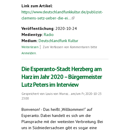
Link zum Artikel:
https://www.deutschlandfunkkultur.de/publizist-
clemens-setz-ueber-die-ei...
(link is external)
Veröffentlichung:
2020-10-24
Medientyp:
Radio
Medium:
Deutschlandfunk Kultur
über Über die eindeutige Seele von Plansprachen
Weiterlesen
Zum Verfassen von Kommentaren bitte
Anmelden
.
Die Esperanto-Stadt Herzberg am
Harz im Jahr 2020 – Bürgermeister
Lutz Peters im Interview
Gespeichert von
Louis von Wunsc...
am/um Fr, 2020-10-23
23:00
Bonvenon! - Das heißt „Willkommen!“ auf
Esperanto. Dabei handelt es sich um die
Plansprache mit der weitesten Verbreitung. Bei
uns in Südniedersachsen gibt es sogar eine