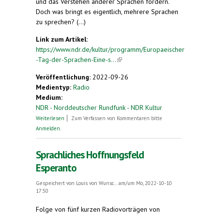
und das Verstehen anderer Sprachen fördern.
Doch was bringt es eigentlich, mehrere Sprachen
zu sprechen? (...)
Link zum Artikel:
https://www.ndr.de/kultur/programm/Europaeischer
-Tag-der-Sprachen-Eine-s...
(link is external)
Veröffentlichung:
2022-09-26
Medientyp:
Radio
Medium:
NDR - Norddeutscher Rundfunk - NDR Kultur
über Europäischer Tag der Sprachen - eine
Weiterlesen
Zum Verfassen von Kommentaren bitte
schwedisch-russische Familie erzählt
Anmelden
.
Sprachliches Hoffnungsfeld
Esperanto
Gespeichert von
Louis von Wunsc...
am/um Mo, 2022-10-10
17:50
Folge von fünf kurzen Radiovorträgen von