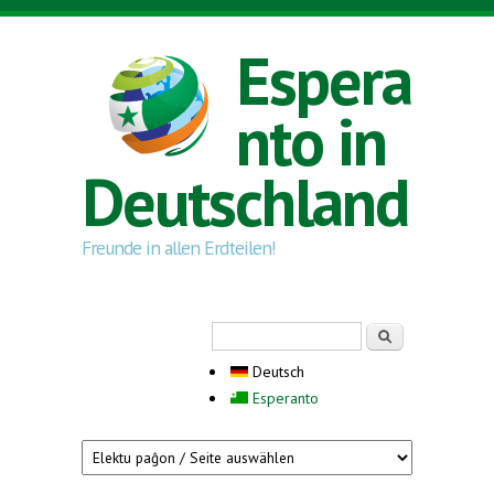
Direkt zum Inhalt
Espera
nto in
Deutschland
Freunde in allen Erdteilen!
Suchformular
Suche
Deutsch
Esperanto