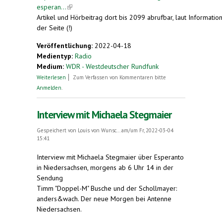
esperan...
(link is external)
Artikel und Hörbeitrag dort bis 2099 abrufbar, laut Informatio
der Seite (!)
Veröffentlichung:
2022-04-18
Medientyp:
Radio
Medium:
WDR - Westdeutscher Rundfunk
über Konferenz des Völkerbunds zu Esperanto
Weiterlesen
Zum Verfassen von Kommentaren bitte
(am 18.04.1922)
Anmelden
.
Interview mit Michaela Stegmaier
Gespeichert von
Louis von Wunsc...
am/um Fr, 2022-03-04
15:41
Interview mit Michaela Stegmaier über Esperanto
in Niedersachsen, morgens ab 6 Uhr 14 in der
Sendung
Timm "Doppel-M" Busche und der Schollmayer:
anders&wach. Der neue Morgen bei Antenne
Niedersachsen.