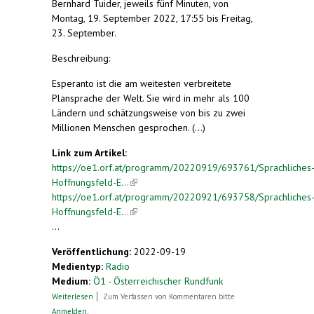
Bernhard Tuider, jeweils fünf Minuten, von
Montag, 19. September 2022, 17:55 bis Freitag,
23. September.
Beschreibung:
Esperanto ist die am weitesten verbreitete
Plansprache der Welt. Sie wird in mehr als 100
Ländern und schätzungsweise von bis zu zwei
Millionen Menschen gesprochen. (...)
Link zum Artikel:
https://oe1.orf.at/programm/20220919/693761/Sprachliches
Hoffnungsfeld-E...
(link is external)
https://oe1.orf.at/programm/20220921/693758/Sprachliches
Hoffnungsfeld-E...
(link is external)
...
Veröffentlichung:
2022-09-19
Medientyp:
Radio
Medium:
Ö1 - Österreichischer Rundfunk
über Sprachliches Hoffnungsfeld Esperanto
Weiterlesen
Zum Verfassen von Kommentaren bitte
Anmelden
.