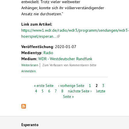
entwickelt. Trotz vieler weltweiter
Anhänger, konnte sich ihr völkerverständigender
Ansatz nie durchsetzen.“
Link zum Artikel:
https://www1.wdr.de/radio/wdr3/programm/sendungen/wdr3
hoerspiel/esperan...
(link is external)
Veröffentlichung:
2020-01-07
Medientyp:
Radio
Medium:
WDR - Westdeutscher Rundfunk
über Esperanto
Weiterlesen
Zum Verfassen von Kommentaren bitte
Anmelden
.
Seiten
« erste Seite
‹ vorherige Seite
1
2
3
4
5
6
7
8
nächste Seite ›
letzte
Seite »
Esperanto