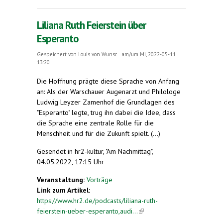
Liliana Ruth Feierstein über
Esperanto
Gespeichert von
Louis von Wunsc...
am/um Mi, 2022-05-11
13:20
Die Hoffnung prägte diese Sprache von Anfang
an: Als der Warschauer Augenarzt und Philologe
Ludwig Leyzer Zamenhof die Grundlagen des
"Esperanto" legte, trug ihn dabei die Idee, dass
die Sprache eine zentrale Rolle für die
Menschheit und für die Zukunft spielt. (...)
Gesendet in hr2-kultur, "Am Nachmittag",
04.05.2022, 17:15 Uhr
Veranstaltung:
Vorträge
Link zum Artikel:
https://www.hr2.de/podcasts/liliana-ruth-
feierstein-ueber-esperanto,audi...
(link is external)