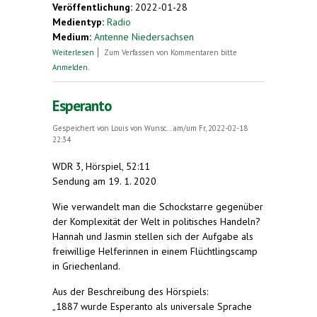
Veröffentlichung:
2022-01-28
Medientyp:
Radio
Medium:
Antenne Niedersachsen
über Interview mit Michaela Stegmaier
Weiterlesen
Zum Verfassen von Kommentaren bitte
Anmelden
.
Esperanto
Gespeichert von
Louis von Wunsc...
am/um Fr, 2022-02-18
22:34
WDR 3, Hörspiel, 52:11
Sendung am 19. 1. 2020
Wie verwandelt man die Schockstarre gegenüber
der Komplexität der Welt in politisches Handeln?
Hannah und Jasmin stellen sich der Aufgabe als
freiwillige Helferinnen in einem Flüchtlingscamp
in Griechenland.
Aus der Beschreibung des Hörspiels:
„1887 wurde Esperanto als universale Sprache