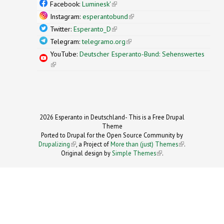
external)
Facebook:
Luminesk'
(link is external)
Instagram:
esperantobund
(link is external)
Twitter:
Esperanto_D
(link is external)
Telegram:
telegramo.org
(link is external)
YouTube:
Deutscher Esperanto-Bund: Sehenswertes
(link is external)
2026 Esperanto in Deutschland- This is a Free Drupal
Theme
Ported to Drupal for the Open Source Community by
Drupalizing
(link is external)
, a Project of
More than (just) Themes
(link is
.
Original design by
Simple Themes
.
(link is
external)
external)