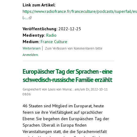
Link zum Artikel:
https://www.radiofrance.fr/franceculture/podcasts/superfail/e
l-...
(link is external)
Veröffentlichung:
2022-12-25
Medientyp:
Radio
Medium:
France Culture
über Esperanto : l'utopie brisée d'une langue
Weiterlesen
Zum Verfassen von Kommentaren bitte
universelle
Anmelden
.
Europäischer Tag der Sprachen - eine
schwedisch-russische Familie erzählt
Gespeichert von
Louis von Wunsc...
am/um Di, 2022-10-11
08:06
46 Staaten sind Mitglied im Europarat, heute
feiern sie ihre Vielfältigkeit auf sprachlicher
Ebene: Sie begehen den Europäischen Tag der
Sprachen. Überall in Europa finden
Veranstaltungen statt, die die Sprachenvielfalt