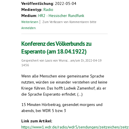
Veröffentlichung:
2022-05-04
Medientyp:
Radio
Medium:
HR2 - Hessischer Rundfunk
über Liliana Ruth Feierstein über Esperanto
Weiterlesen
Zum Verfassen von Kommentaren bitte
Anmelden
.
Konferenz des Völkerbunds zu
Esperanto (am 18.04.1922)
Gespeichert von
Louis von Wunsc...
am/um Di, 2022-04-19
14:56
Wenn alle Menschen eine gemeinsame Sprache
nutzten, würden sie einander verstehen und keine
Kriege führen. Das hofft Ludwik Zamenhof, als er
die Sprache Esperanto erfindet. (...)
15 Minuten Hörbeitrag, gesendet morgens und
abends, bei WDR 5 bzw. 3
Link zum Artikel:
https://www1.wdr.de/radio/wdr5/sendungen/zeitzeichen/zeitz