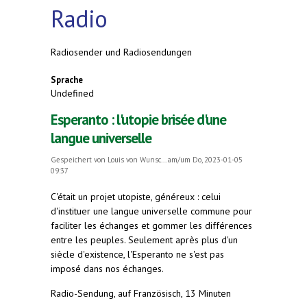
Radio
Radiosender und Radiosendungen
Sprache
Undefined
Esperanto : l'utopie brisée d'une
langue universelle
Gespeichert von
Louis von Wunsc...
am/um Do, 2023-01-05
09:37
C'était un projet utopiste, généreux : celui
d'instituer une langue universelle commune pour
faciliter les échanges et gommer les différences
entre les peuples. Seulement après plus d'un
siècle d'existence, l'Esperanto ne s'est pas
imposé dans nos échanges.
Radio-Sendung, auf Französisch, 13 Minuten